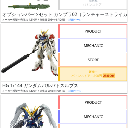
売切れ
Web
バトンストア -
プッ
オプションパーツセット ガンプラ02（ランチャーストライ
シュ
メーカー希望小売価格 1,210円 / 発売日 2024年6月29日
（詳細ページ）
通知
対象
PRODUCT
ギ
MECHANIC
ャ
ラ
STORE
リ
ー
販売中
バトンストア 1,100円
23%Off
あ
り
HG 1/144 ガンダムバルバトスルプス
メーカー希望小売価格 1,430円 / 発売日 2016年10月1日
（詳細ページ）
価
PRODUCT
格
改
MECHANIC
定
予