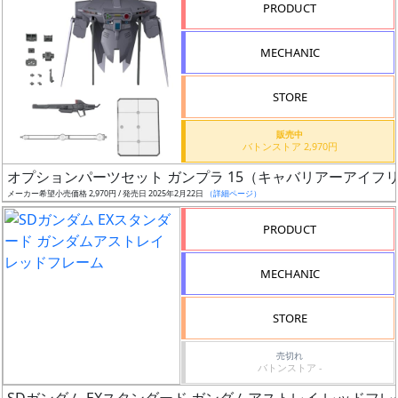
PRODUCT
シ
リ
MECHANIC
ー
ズ・
STORE
タ
イ
販売中
ト
バトンストア 2,970円
ル
オプションパーツセット ガンプラ 15（キャバリアーアイフ
メーカー希望小売価格 2,970円 / 発売日 2025年2月22日
（詳細ページ）
PRODUCT
状
況
MECHANIC
売
STORE
切
含
売切れ
バトンストア -
む