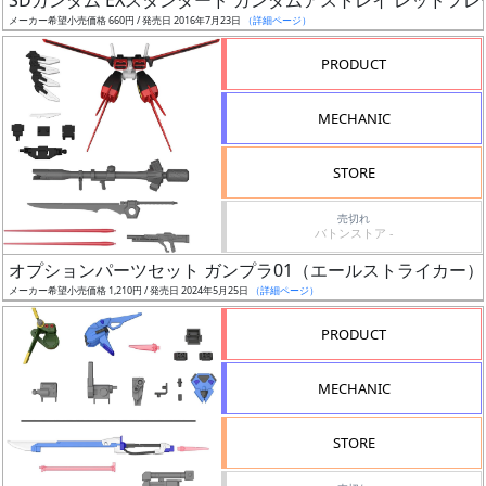
SDガンダム EXスタンダード ガンダムアストレイ レッドフレ
開
メーカー希望小売価格 660円 / 発売日 2016年7月23日
（詳細ページ）
始
PRODUCT
前
MECHANIC
抽
選
STORE
中
売切れ
在
バトンストア -
庫
オプションパーツセット ガンプラ01（エールストライカー）
復
メーカー希望小売価格 1,210円 / 発売日 2024年5月25日
（詳細ページ）
活
PRODUCT
近
日
MECHANIC
発
売
STORE