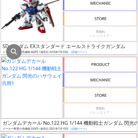
割
MECHANIC
引
STORE
売切れ
販
バトンストア -
路
SDガンダム EXスタンダード エールストライクガンダム
メーカー希望小売価格 660円 / 発売日 2016年7月23日
（詳細ページ）
PRODUCT
店
舗
MECHANIC
STORE
指
売切れ
バトンストア -
定
し
ガンダムデカール No.122 HG 1/144 機動戦士ガンダム 閃
た
メーカー希望小売価格 550円 / 発売日 2021年7月10日
（詳細ページ）
店