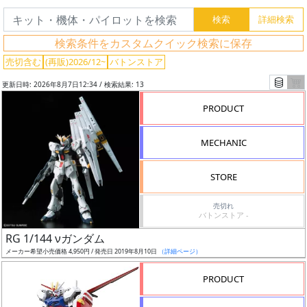
検索条件をカスタムクイック検索に保存
売切含む
(再販)2026/12~
バトンストア
更新日時: 2026年8月7日12:34 / 検索結果: 13
PRODUCT
MECHANIC
フ
リ
STORE
ー
ワ
売切れ
ー
バトンストア -
ド
RG 1/144 νガンダム
検
メーカー希望小売価格 4,950円 / 発売日 2019年8月10日
（詳細ページ）
索
PRODUCT