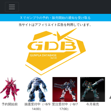
X でガンプラの予約・販売開始の通知を受け取る
当サイトはアフィリエイト広告を利用しています。
バトンストアで2026年12月に
予約開始前
抽選受付中（~8/9
受注受付中（~8/7
今月発売
14:00）
17:00）