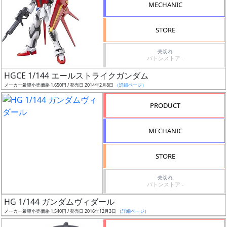
MECHANIC
グ
レ
STORE
ー
ド
売切れ
バトンストア -
HGCE 1/144 エールストライクガンダム
メーカー希望小売価格 1,650円 / 発売日 2014年2月8日
（詳細ページ）
ス
ケ
PRODUCT
ー
ル
MECHANIC
STORE
成
売切れ
形
バトンストア -
色
HG 1/144 ガンダムヴィダール
メーカー希望小売価格 1,540円 / 発売日 2016年12月3日
（詳細ページ）