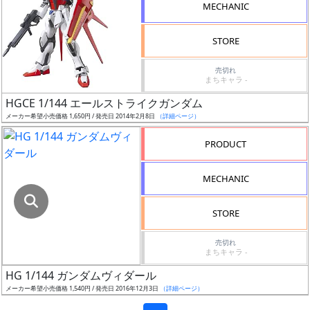
色
MECHANIC
STORE
シ
売切れ
まちキャラ -
リ
ー
HGCE 1/144 エールストライクガンダム
ズ・
メーカー希望小売価格 1,650円 / 発売日 2014年2月8日
（詳細ページ）
タ
PRODUCT
イ
ト
MECHANIC
ル
STORE
状
売切れ
まちキャラ -
況
HG 1/144 ガンダムヴィダール
売
メーカー希望小売価格 1,540円 / 発売日 2016年12月3日
（詳細ページ）
切