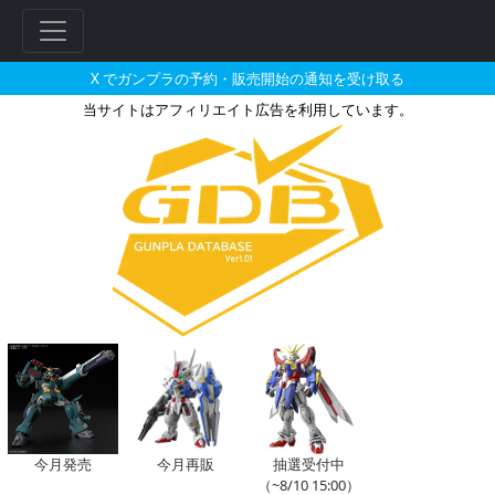
X でガンプラの予約・販売開始の通知を受け取る
当サイトはアフィリエイト広告を利用しています。
まちキャラで2026年12月に再
フ
リ
ー
ワ
ー
ド
今月発売
今月再販
抽選受付中
検
（~8/10 15:00）