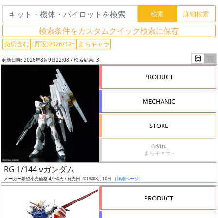
索
検索条件をカスタムクイック検索に保存
売切含む
(再販)2026/12~
まちキャラ
グ
レ
更新日時: 2026年8月9日22:08 / 検索結果: 3
ー
PRODUCT
ド
MECHANIC
ス
STORE
ケ
ー
売切れ
まちキャラ -
ル
RG 1/144 νガンダム
メーカー希望小売価格 4,950円 / 発売日 2019年8月10日
（詳細ページ）
PRODUCT
成
形