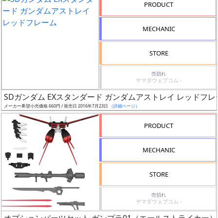
タ
PRODUCT
イ
ト
MECHANIC
ル
STORE
売切れ
状
ヤマダウェブコム -
況
SDガンダム EXスタンダード ガンダムアストレイ レッドフレ
メーカー希望小売価格 660円 / 発売日 2016年7月23日
（詳細ページ）
売
切
PRODUCT
含
む
MECHANIC
開
STORE
始
前
売切れ
ヤマダウェブコム -