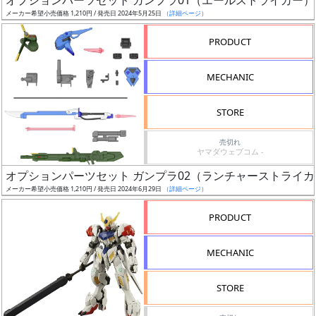
オプションパーツセット ガンプラ01（エールストライカー）
抽
メーカー希望小売価格 1,210円 / 発売日 2024年5月25日
（詳細ページ）
選
中
PRODUCT
在
MECHANIC
庫
復
STORE
活
売切れ
ヤマダウェブコム -
近
日
オプションパーツセット ガンプラ02（ランチャーストライ
発
メーカー希望小売価格 1,210円 / 発売日 2024年6月29日
（詳細ページ）
売
PRODUCT
Web
MECHANIC
プッ
シュ
STORE
通知
対象