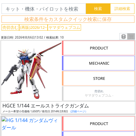
検索条件をカスタムクイック検索に保存
売切含む
(再販)2026/12~
ヤマダウェブコム
フ
リ
更新日時: 2026年8月6日13:02 / 検索結果: 10
ー
PRODUCT
ワ
ー
MECHANIC
ド
検
STORE
索
売切れ
ヤマダウェブコム -
HGCE 1/144 エールストライクガンダム
グ
メーカー希望小売価格 1,650円 / 発売日 2014年2月8日
（詳細ページ）
レ
ー
PRODUCT
ド