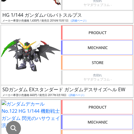
売切れ
ヤマダウェブコム -
ギ
HG 1/144 ガンダムバルバトスルプス
ャ
メーカー希望小売価格 1,430円 / 発売日 2016年10月1日
（詳細ページ）
ラ
PRODUCT
リ
ー
あ
MECHANIC
り
STORE
価
売切れ
格
ヤマダウェブコム -
改
SDガンダム EXスタンダード ガンダムデスサイズヘル EW
定
メーカー希望小売価格 660円 / 発売日 2017年3月18日
（詳細ページ）
予
定
PRODUCT
発
MECHANIC
売