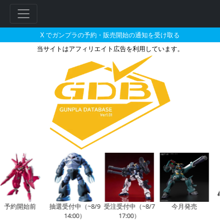
X でガンプラの予約・販売開始の通知を受け取る
当サイトはアフィリエイト広告を利用しています。
ヤマダウェブコムで2026年12
予約開始前
抽選受付中（~8/9
受注受付中（~8/7
今月発売
14:00）
17:00）