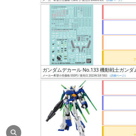
在
庫
復
活
近
日
発
売
ガンダムデカール No.133 機動戦士ガン
メーカー希望小売価格 550円 / 発売日 2023年3月18日
（詳細ページ）
Web
プッ
シュ
通知
対象
ギ
ャ