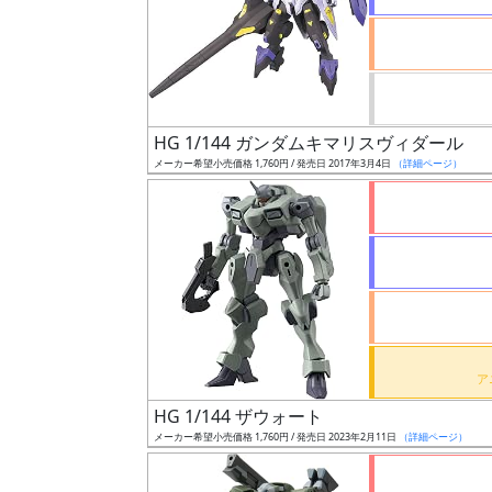
ケ
ー
ル
HG 1/144 ガンダムキマリスヴィダール
成
メーカー希望小売価格 1,760円 / 発売日 2017年3月4日
（詳細ページ）
形
色
シ
リ
ー
ズ・
タ
HG 1/144 ザウォート
イ
メーカー希望小売価格 1,760円 / 発売日 2023年2月11日
（詳細ページ）
ト
ル