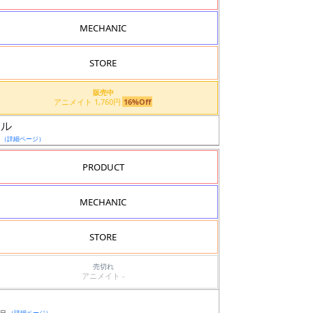
MECHANIC
STORE
販売中
アニメイト 1,760円
16%Off
ウル
日
（詳細ページ）
PRODUCT
MECHANIC
STORE
売切れ
アニメイト -
5日
（詳細ページ）