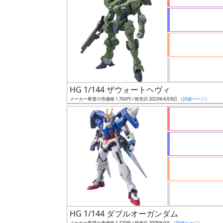
状
況
売
HG 1/144 ザウォートヘヴィ
切
メーカー希望小売価格 1,760円 / 発売日 2023年4月8日
（詳細ページ）
含
む
開
始
前
抽
選
中
HG 1/144 ダブルオーガンダム
メーカー希望小売価格 1,320円 / 発売日 2008年9月
（詳細ページ）