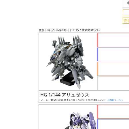
フ
リ
ー
売
ワ
更新日時: 2026年8月6日11:15 / 検索結果: 245
ー
ド
検
索
グ
レ
ー
HG 1/144 アリュゼウス
ド
メーカー希望小売価格 13,200円 / 発売日 2026年4月25日
（詳細ページ）
ス