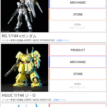
MECHANIC
STORE
売切れ
割
ホビーリンク -
引
RG 1/144 νガンダム
メーカー希望小売価格 4,950円 / 発売日 2019年8月10日
（詳細ページ）
PRODUCT
販
路
MECHANIC
STORE
店
売切れ
舗
ホビーリンク -
HGUC 1/144 ジ・O
メーカー希望小売価格 2,860円 / 発売日 2002年12月
（詳細ページ）