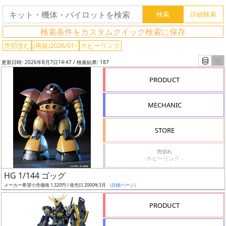
検索条件をカスタムクイック検索に保存
売切含む
(再販)2026/01~
ホビーリンク
更新日時: 2026年8月7日14:47 / 検索結果: 187
PRODUCT
MECHANIC
STORE
売切れ
ホビーリンク -
フ
HG 1/144 ゴッグ
リ
メーカー希望小売価格 1,320円 / 発売日 2000年3月
（詳細ページ）
ー
ワ
PRODUCT
ー
ド