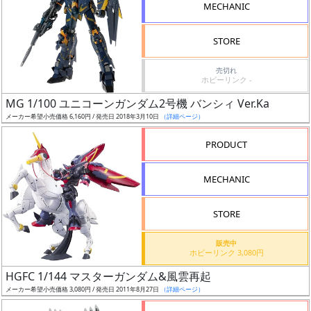
MECHANIC
検
索
STORE
売切れ
ホビーリンク -
グ
MG 1/100 ユニコーンガンダム2号機 バンシィ Ver.Ka
レ
メーカー希望小売価格 6,160円 / 発売日 2018年3月10日
（詳細ページ）
ー
ド
PRODUCT
MECHANIC
ス
STORE
ケ
ー
販売中
ル
ホビーリンク 3,080円
HGFC 1/144 マスターガンダム&風雲再起
メーカー希望小売価格 3,080円 / 発売日 2011年8月27日
（詳細ページ）
成