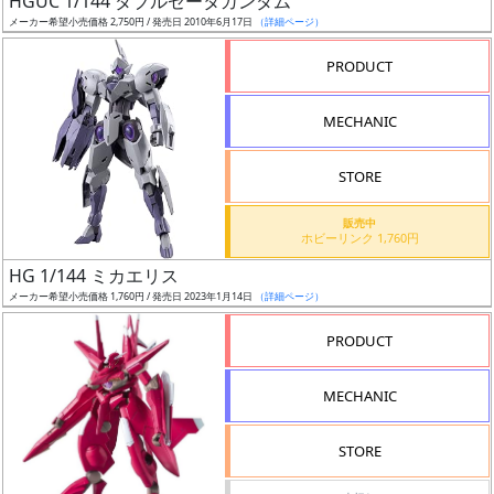
HGUC 1/144 ダブルゼータガンダム
ア
メーカー希望小売価格 2,750円 / 発売日 2010年6月17日
（詳細ページ）
ー
PRODUCT
ト
イ
MECHANIC
ラ
ス
STORE
ト
レ
販売中
ー
ホビーリンク 1,760円
タ
HG 1/144 ミカエリス
ー
メーカー希望小売価格 1,760円 / 発売日 2023年1月14日
（詳細ページ）
PRODUCT
付
MECHANIC
属
品
STORE
（β）