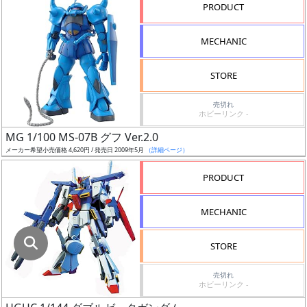
指
PRODUCT
定
し
MECHANIC
た
店
STORE
舗
が
売切れ
ホビーリンク -
最
MG 1/100 MS-07B グフ Ver.2.0
安
メーカー希望小売価格 4,620円 / 発売日 2009年5月
（詳細ページ）
値
の
PRODUCT
み
表
MECHANIC
示
STORE
ボ
ッ
売切れ
ホビーリンク -
ク
ス