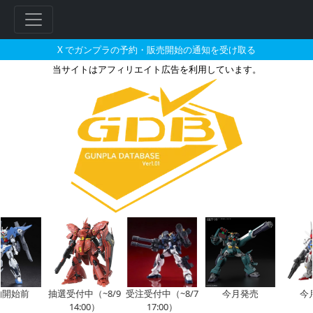
X でガンプラの予約・販売開始の通知を受け取る
当サイトはアフィリエイト広告を利用しています。
ホビーリンクで2026年01月に
始前
抽選受付中（~8/9
受注受付中（~8/7
今月発売
今月再
14:00）
17:00）