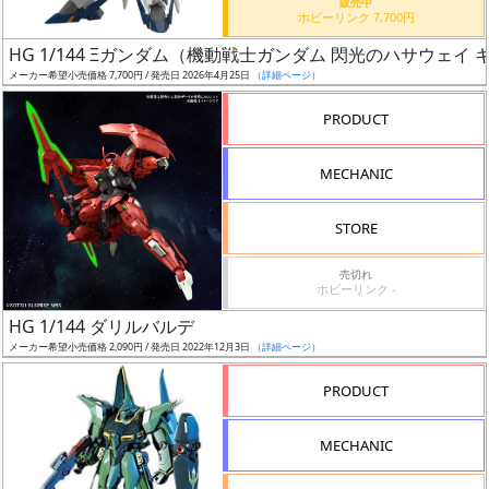
販売中
ホビーリンク 7,700円
日
発
HG 1/144 Ξガンダム（機動戦士ガンダム 閃光のハサウェイ
売
メーカー希望小売価格 7,700円 / 発売日 2026年4月25日
（詳細ページ）
PRODUCT
Web
プッ
MECHANIC
シュ
通知
STORE
対象
売切れ
ギ
ホビーリンク -
ャ
HG 1/144 ダリルバルデ
ラ
メーカー希望小売価格 2,090円 / 発売日 2022年12月3日
（詳細ページ）
リ
PRODUCT
ー
あ
り
MECHANIC