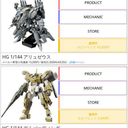
PRODUCT
形
色
MECHANIC
STORE
シ
販売中
リ
ホビーリンク 13,200円
ー
HG 1/144 アリュゼウス
ズ・
メーカー希望小売価格 13,200円 / 発売日 2026年4月25日
（詳細ページ）
タ
イ
PRODUCT
ト
ル
MECHANIC
STORE
状
販売中
況
ホビーリンク 2,090円