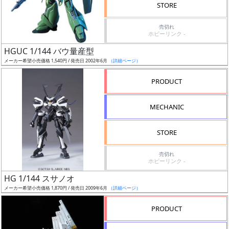
価
STORE
格
売切れ
改
ホビーリンク -
定
HGUC 1/144 バウ量産型
予
メーカー希望小売価格 1,540円 / 発売日 2002年6月
（詳細ページ）
定
PRODUCT
発
売
MECHANIC
時
期
STORE
売切れ
ホビーリンク -
HG 1/144 スサノオ
メーカー希望小売価格 1,870円 / 発売日 2009年6月
（詳細ページ）
再
販
PRODUCT
月