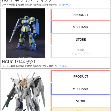
HG 1/144 デミバーディング
売
メーカー希望小売価格 2,090円 / 発売日 2023年6月10日
（詳細ページ）
切
含
PRODUCT
む
MECHANIC
開
始
STORE
前
売切れ
ホビーリンク -
抽
HGUC 1/144 ザクI
選
メーカー希望小売価格 1,320円 / 発売日 2006年5月31日
（詳細ページ）
中
PRODUCT
在
庫
MECHANIC
復
活
STORE
近