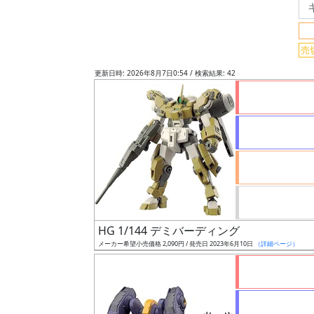
フ
リ
ー
売
ワ
更新日時: 2026年8月7日0:54 / 検索結果: 42
ー
ド
検
索
グ
レ
ー
HG 1/144 デミバーディング
ド
メーカー希望小売価格 2,090円 / 発売日 2023年6月10日
（詳細ページ）
ス