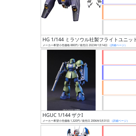
ケ
ー
ル
HG 1/144 ミラソウル社製フライトユニッ
成
メーカー希望小売価格 880円 / 発売日 2023年1月14日
（詳細ページ）
形
色
シ
リ
ー
ズ・
タ
HGUC 1/144 ザクI
イ
メーカー希望小売価格 1,320円 / 発売日 2006年5月31日
（詳細ページ）
ト
ル