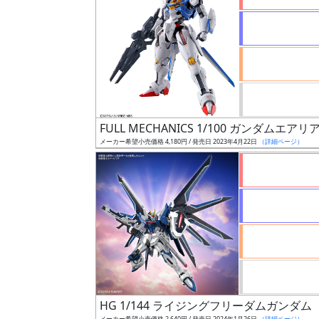
状
況
売
FULL MECHANICS 1/100 ガンダムエアリ
切
メーカー希望小売価格 4,180円 / 発売日 2023年4月22日
（詳細ページ）
含
む
開
始
前
抽
選
中
HG 1/144 ライジングフリーダムガンダム
メーカー希望小売価格 2,640円 / 発売日 2024年1月26日
（詳細ページ）