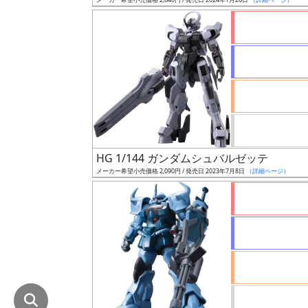
在
庫
復
活
近
日
発
売
HG 1/144 ガンダムシュバルゼッテ
メーカー希望小売価格 2,090円 / 発売日 2023年7月8日
（詳細ページ）
Web
プッ
シュ
通知
対象
ギ
ャ