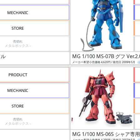
MECHANIC
STORE
売切れ
メタルボックス -
アル
MG 1/100 MS-07B グフ Ver.2.
メーカー希望小売価格 4,620円 / 発売日 2009年5月
（
PRODUCT
MECHANIC
STORE
売切れ
メタルボックス -
MG 1/100 MS-06S シャア専用ザ
メーカー希望小売価格 4,290円 / 発売日 2007年5月
（