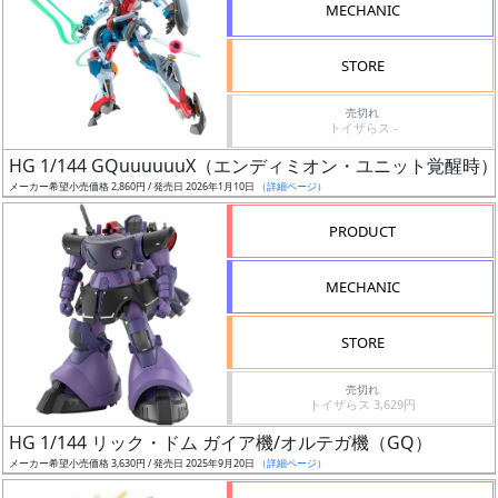
MECHANIC
検
索
STORE
売切れ
トイザらス -
グ
HG 1/144 GQuuuuuuX（エンディミオン・ユニット覚醒時）
レ
メーカー希望小売価格 2,860円 / 発売日 2026年1月10日
（詳細ページ）
ー
ド
PRODUCT
MECHANIC
ス
STORE
ケ
ー
売切れ
ル
トイザらス 3,629円
HG 1/144 リック・ドム ガイア機/オルテガ機（GQ）
メーカー希望小売価格 3,630円 / 発売日 2025年9月20日
（詳細ページ）
成