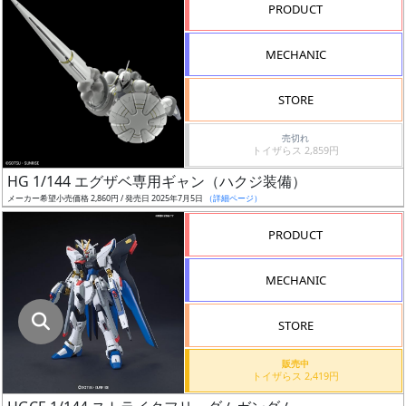
指
PRODUCT
定
し
MECHANIC
た
店
STORE
舗
が
売切れ
トイザらス 2,859円
最
HG 1/144 エグザベ専用ギャン（ハクジ装備）
安
メーカー希望小売価格 2,860円 / 発売日 2025年7月5日
（詳細ページ）
値
の
PRODUCT
み
表
MECHANIC
示
STORE
ボ
ッ
販売中
トイザらス 2,419円
ク
ス