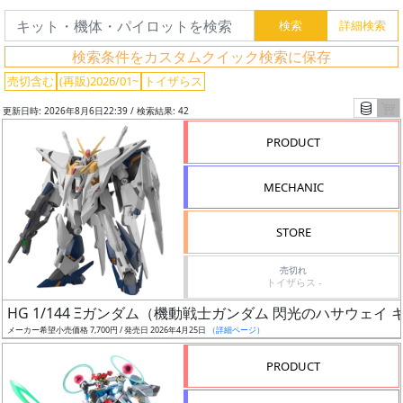
検索条件をカスタムクイック検索に保存
売切含む
(再販)2026/01~
トイザらス
更新日時: 2026年8月6日22:39 / 検索結果: 42
PRODUCT
MECHANIC
STORE
売切れ
トイザらス -
フ
HG 1/144 Ξガンダム（機動戦士ガンダム 閃光のハサウェイ
リ
メーカー希望小売価格 7,700円 / 発売日 2026年4月25日
（詳細ページ）
ー
ワ
PRODUCT
ー
ド