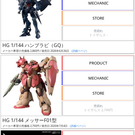
MECHANIC
STORE
売切れ
割
トイザらス -
引
HG 1/144 ハンブラビ（GQ）
メーカー希望小売価格 2,860円 / 発売日 2026年6月26日
（詳細ページ）
PRODUCT
販
路
MECHANIC
STORE
店
売切れ
舗
トイザらス 2,749円
HG 1/144 メッサーF01型
メーカー希望小売価格 2,750円 / 発売日 2020年7月4日
（詳細ページ）