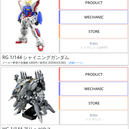
PRODUCT
形
色
MECHANIC
STORE
シ
売切れ
リ
トイザらス 3,849円
ー
RG 1/144 シャイニングガンダム
ズ・
メーカー希望小売価格 3,850円 / 発売日 2025年6月28日
（詳細ページ）
タ
イ
PRODUCT
ト
ル
MECHANIC
STORE
状
売切れ
況
トイザらス -