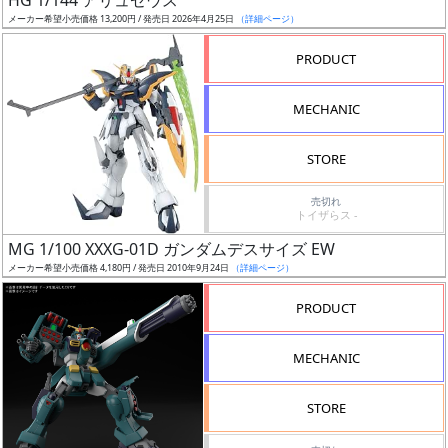
HG 1/144 アリュゼウス
売
メーカー希望小売価格 13,200円 / 発売日 2026年4月25日
（詳細ページ）
切
含
PRODUCT
む
MECHANIC
開
始
STORE
前
売切れ
トイザらス -
抽
MG 1/100 XXXG-01D ガンダムデスサイズ EW
選
メーカー希望小売価格 4,180円 / 発売日 2010年9月24日
（詳細ページ）
中
PRODUCT
在
庫
MECHANIC
復
活
STORE
近