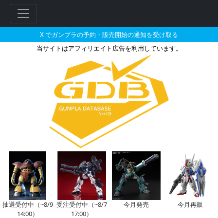
X でガンプラの予約・販売開始の通知を受け取る
当サイトはアフィリエイト広告を利用しています。
トイザらスで2026年01月に再
抽選受付中（~8/9
受注受付中（~8/7
今月発売
今月再販
14:00）
17:00）