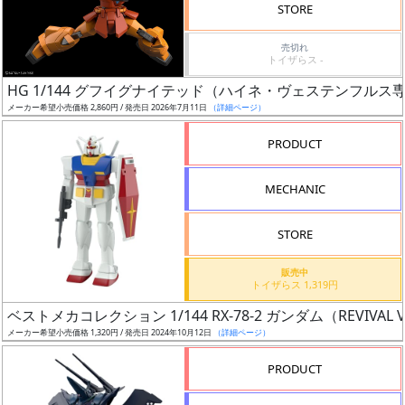
価
STORE
格
売切れ
改
トイザらス -
定
HG 1/144 グフイグナイテッド（ハイネ・ヴェステンフルス
予
メーカー希望小売価格 2,860円 / 発売日 2026年7月11日
（詳細ページ）
定
PRODUCT
発
売
MECHANIC
時
期
STORE
販売中
トイザらス 1,319円
ベストメカコレクション 1/144 RX-78-2 ガンダム（REVIVAL V
メーカー希望小売価格 1,320円 / 発売日 2024年10月12日
（詳細ページ）
再
販
PRODUCT
月