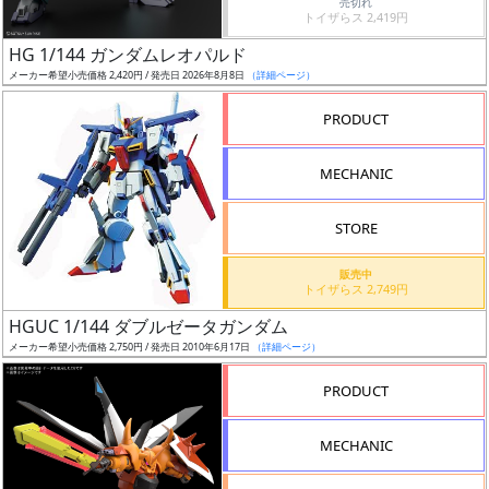
売切れ
トイザらス 2,419円
日
発
HG 1/144 ガンダムレオパルド
売
メーカー希望小売価格 2,420円 / 発売日 2026年8月8日
（詳細ページ）
PRODUCT
Web
プッ
MECHANIC
シュ
通知
STORE
対象
販売中
ギ
トイザらス 2,749円
ャ
HGUC 1/144 ダブルゼータガンダム
ラ
メーカー希望小売価格 2,750円 / 発売日 2010年6月17日
（詳細ページ）
リ
PRODUCT
ー
あ
り
MECHANIC