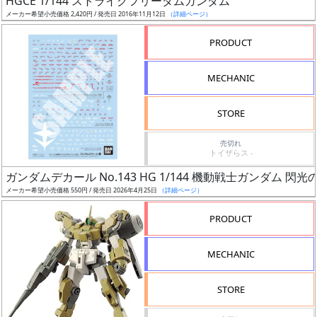
HGCE 1/144 ストライクフリーダムガンダム
ア
メーカー希望小売価格 2,420円 / 発売日 2016年11月12日
（詳細ページ）
ー
PRODUCT
ト
イ
MECHANIC
ラ
ス
STORE
ト
レ
売切れ
ー
トイザらス -
タ
ガンダムデカール No.143 HG 1/144 機動戦士ガンダム 閃
ー
メーカー希望小売価格 550円 / 発売日 2026年4月25日
（詳細ページ）
PRODUCT
付
MECHANIC
属
品
STORE
（β）