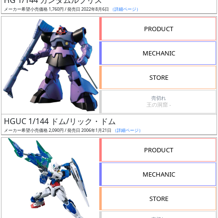
HG 1/144 ガンダムルブリス
売
メーカー希望小売価格 1,760円 / 発売日 2022年8月6日
（詳細ページ）
切
含
PRODUCT
む
MECHANIC
開
始
STORE
前
売切れ
王の洞窟 -
抽
HGUC 1/144 ドム/リック・ドム
選
メーカー希望小売価格 2,090円 / 発売日 2006年1月21日
（詳細ページ）
中
PRODUCT
在
庫
MECHANIC
復
活
STORE
近