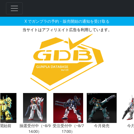
X でガンプラの予約・販売開始の通知を受け取る
当サイトはアフィリエイト広告を利用しています。
王の洞窟で2026年02月に再販
始前
抽選受付中（~8/9
受注受付中（~8/7
今月発売
今月再
14:00）
17:00）