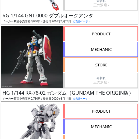
売切れ
王の洞窟 -
日
発
RG 1/144 GNT-0000 ダブルオークアンタ
売
メーカー希望小売価格 3,080円 / 発売日 2016年5月28日
（詳細ページ）
PRODUCT
Web
プッ
MECHANIC
シュ
通知
STORE
対象
売切れ
ギ
王の洞窟 -
ャ
HG 1/144 RX-78-02 ガンダム（GUNDAM THE ORIGIN版）
ラ
メーカー希望小売価格 2,750円 / 発売日 2020年3月14日
（詳細ページ）
リ
PRODUCT
ー
あ
り
MECHANIC