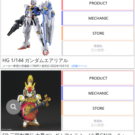
指
PRODUCT
定
し
MECHANIC
た
店
STORE
舗
が
売切れ
王の洞窟 -
最
HG 1/144 ガンダムエアリアル
安
メーカー希望小売価格 1,760円 / 発売日 2022年10月1日
（詳細ページ）
値
の
PRODUCT
み
表
MECHANIC
示
STORE
ボ
ッ
売切れ
王の洞窟 -
ク
ス