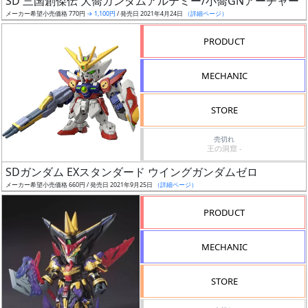
SD 三国創傑伝 大喬ガンダムアルテミー/小喬GNアーチャー
ア
メーカー希望小売価格 770円
→ 1,100円
/ 発売日 2021年4月24日
（詳細ページ）
ー
PRODUCT
ト
イ
MECHANIC
ラ
ス
STORE
ト
レ
売切れ
ー
王の洞窟 -
タ
SDガンダム EXスタンダード ウイングガンダムゼロ
ー
メーカー希望小売価格 660円 / 発売日 2021年9月25日
（詳細ページ）
PRODUCT
付
MECHANIC
属
品
STORE
（β）