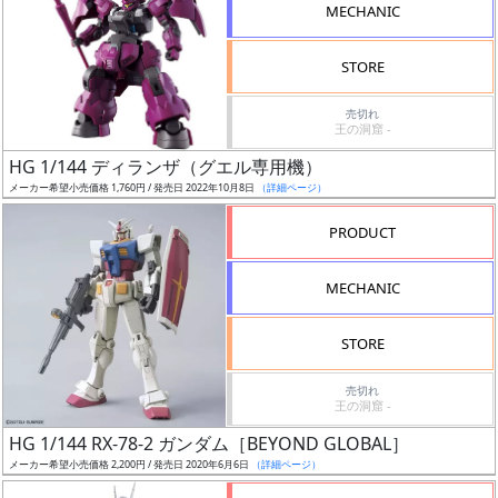
MECHANIC
STORE
売切れ
割
王の洞窟 -
引
HG 1/144 ディランザ（グエル専用機）
メーカー希望小売価格 1,760円 / 発売日 2022年10月8日
（詳細ページ）
PRODUCT
販
路
MECHANIC
STORE
店
売切れ
舗
王の洞窟 -
HG 1/144 RX-78-2 ガンダム［BEYOND GLOBAL］
メーカー希望小売価格 2,200円 / 発売日 2020年6月6日
（詳細ページ）