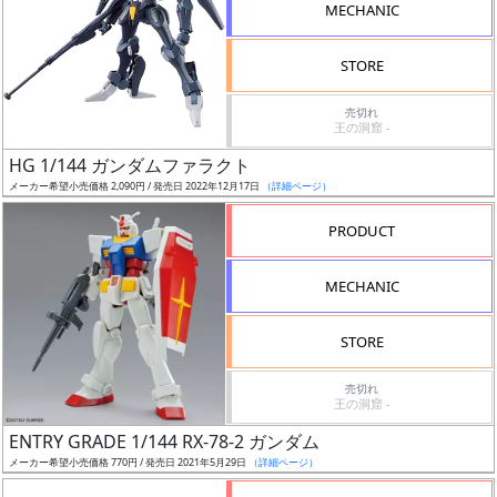
MECHANIC
検
索
STORE
売切れ
王の洞窟 -
グ
HG 1/144 ガンダムファラクト
レ
メーカー希望小売価格 2,090円 / 発売日 2022年12月17日
（詳細ページ）
ー
ド
PRODUCT
MECHANIC
ス
STORE
ケ
ー
売切れ
ル
王の洞窟 -
ENTRY GRADE 1/144 RX-78-2 ガンダム
メーカー希望小売価格 770円 / 発売日 2021年5月29日
（詳細ページ）
成