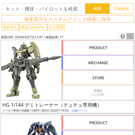
検索条件をカスタムクイック検索に保存
売切含む
(再販)2026/02~
王の洞窟
更新日時: 2026年8月7日13:47 / 検索結果: 17
PRODUCT
MECHANIC
STORE
売切れ
王の洞窟 -
フ
HG 1/144 デミトレーナー（チュチュ専用機）
リ
メーカー希望小売価格 1,540円 / 発売日 2022年11月5日
（詳細ページ）
ー
ワ
PRODUCT
ー
ド