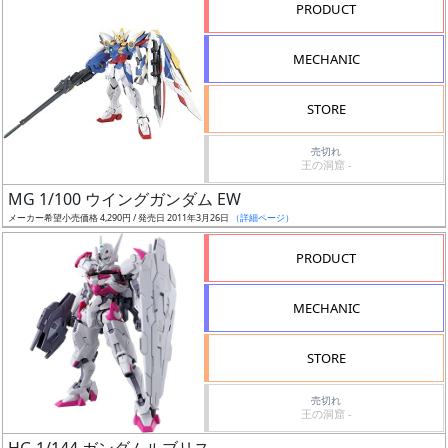
PRODUCT
形
色
MECHANIC
STORE
シ
売切れ
リ
王の洞窟 -
ー
MG 1/100 ウイングガンダム EW
ズ・
メーカー希望小売価格 4,290円 / 発売日 2011年3月26日
（詳細ページ）
タ
イ
PRODUCT
ト
ル
MECHANIC
STORE
状
売切れ
況
王の洞窟 -