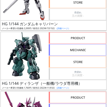
価
STORE
格
売切れ
改
王の洞窟 -
定
HG 1/144 ガンダムキャリバーン
予
メーカー希望小売価格 2,200円 / 発売日 2023年7月15日
（詳細ページ）
定
PRODUCT
発
売
MECHANIC
時
期
STORE
売切れ
王の洞窟 -
HG 1/144 ディランザ（一般機/ラウダ専用機）
メーカー希望小売価格 1,760円 / 発売日 2022年11月5日
（詳細ページ）
再
販
PRODUCT
月