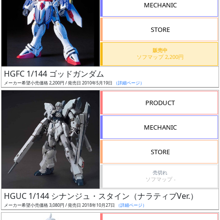
MECHANIC
STORE
販売中
割
ソフマップ 2,200円
引
HGFC 1/144 ゴッドガンダム
メーカー希望小売価格 2,200円 / 発売日 2010年5月19日
（詳細ページ）
PRODUCT
販
路
MECHANIC
STORE
店
売切れ
舗
ソフマップ -
HGUC 1/144 シナンジュ・スタイン（ナラティブVer.）
メーカー希望小売価格 3,080円 / 発売日 2018年10月27日
（詳細ページ）