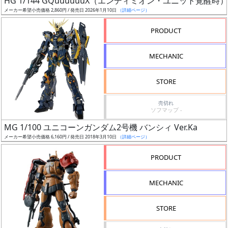
HG 1/144 GQuuuuuuX（エンディミオン・ユニット覚醒時）
ア
メーカー希望小売価格 2,860円 / 発売日 2026年1月10日
（詳細ページ）
ー
PRODUCT
ト
イ
MECHANIC
ラ
ス
STORE
ト
レ
売切れ
ー
ソフマップ -
タ
MG 1/100 ユニコーンガンダム2号機 バンシィ Ver.Ka
ー
メーカー希望小売価格 6,160円 / 発売日 2018年3月10日
（詳細ページ）
PRODUCT
付
MECHANIC
属
品
STORE
（β）