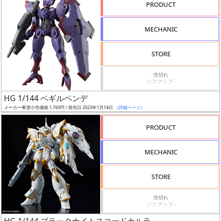
PRODUCT
形
色
MECHANIC
STORE
シ
売切れ
リ
ソフマップ -
ー
HG 1/144 ベギルペンデ
ズ・
メーカー希望小売価格 1,760円 / 発売日 2023年1月14日
（詳細ページ）
タ
イ
PRODUCT
ト
ル
MECHANIC
STORE
状
売切れ
況
ソフマップ -