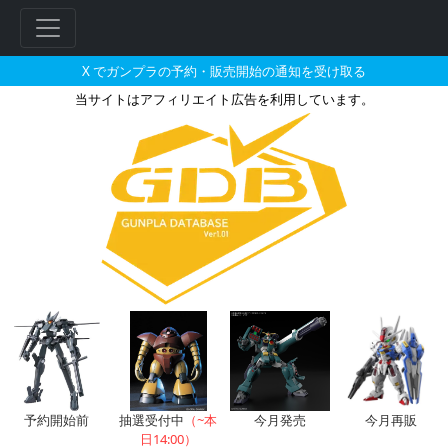
X でガンプラの予約・販売開始の通知を受け取る
当サイトはアフィリエイト広告を利用しています。
ソフマップで2026年02月に再
予約開始前
抽選受付中
（~本
今月発売
今月再販
日14:00）