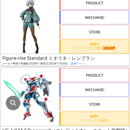
指
PRODUCT
定
し
MECHANIC
た
店
STORE
舗
が
販売中
ソフマップ 2,730円
22%Off
最
Figure-rise Standard ミオリネ・レンブラン
安
メーカー希望小売価格 3,520円 / 発売日 2022年11月26日
（詳細ページ）
値
の
PRODUCT
み
表
MECHANIC
示
STORE
ボ
ッ
販売中
ソフマップ 2,860円
ク
ス