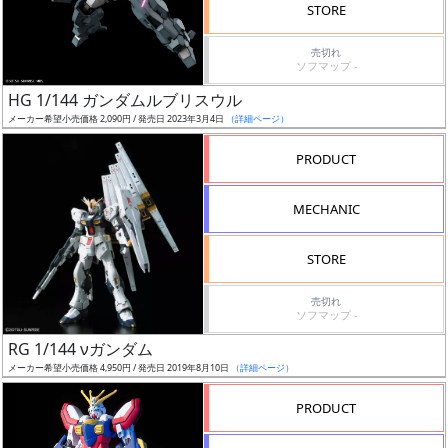
価
STORE
格
売切れ
改
ソフマップ -
定
HG 1/144 ガンダムルブリスウル
予
メーカー希望小売価格 2,090円 / 発売日 2023年3月4日
（詳細ページ）
定
PRODUCT
発
売
MECHANIC
時
期
STORE
売切れ
ソフマップ -
RG 1/144 νガンダム
メーカー希望小売価格 4,950円 / 発売日 2019年8月10日
（詳細ページ）
再
販
PRODUCT
月