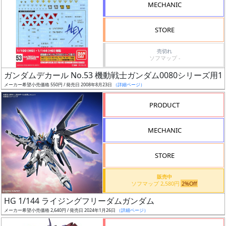
MECHANIC
検
索
STORE
売切れ
ソフマップ -
グ
ガンダムデカール No.53 機動戦士ガンダム0080シリーズ用1
レ
メーカー希望小売価格 550円 / 発売日 2008年8月23日
（詳細ページ）
ー
ド
PRODUCT
MECHANIC
ス
STORE
ケ
ー
販売中
ル
ソフマップ 2,580円
2%Off
HG 1/144 ライジングフリーダムガンダム
メーカー希望小売価格 2,640円 / 発売日 2024年1月26日
（詳細ページ）
成