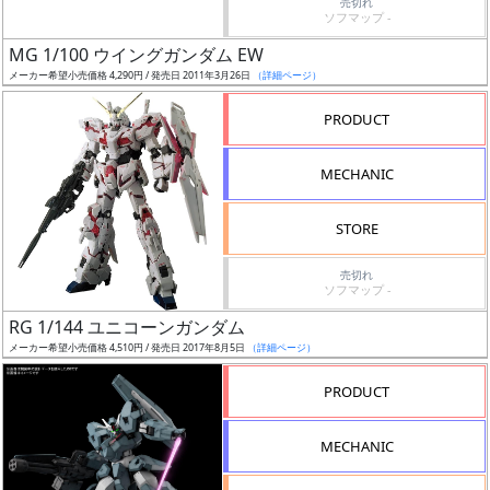
売切れ
ソフマップ -
日
発
MG 1/100 ウイングガンダム EW
売
メーカー希望小売価格 4,290円 / 発売日 2011年3月26日
（詳細ページ）
PRODUCT
Web
プッ
MECHANIC
シュ
通知
STORE
対象
売切れ
ギ
ソフマップ -
ャ
RG 1/144 ユニコーンガンダム
ラ
メーカー希望小売価格 4,510円 / 発売日 2017年8月5日
（詳細ページ）
リ
PRODUCT
ー
あ
り
MECHANIC