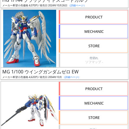
HG 1/144 ブラックナイトスコードカルラ
売
メーカー希望小売価格 4,070円 / 発売日 2024年10月26日
（詳細ページ）
切
含
PRODUCT
む
MECHANIC
開
始
STORE
前
売切れ
ソフマップ -
抽
MG 1/100 ウイングガンダムゼロ EW
選
メーカー希望小売価格 4,620円 / 発売日 2004年10月
（詳細ページ）
中
PRODUCT
在
庫
MECHANIC
復
活
STORE
近