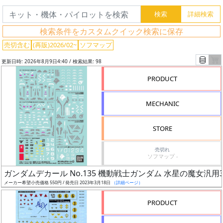
検索条件をカスタムクイック検索に保存
売切含む
(再販)2026/02~
ソフマップ
更新日時: 2026年8月9日4:40 / 検索結果: 98
PRODUCT
MECHANIC
STORE
売切れ
ソフマップ -
フ
ガンダムデカール No.135 機動戦士ガンダム 水星の魔女汎用
リ
メーカー希望小売価格 550円 / 発売日 2023年3月18日
（詳細ページ）
ー
ワ
PRODUCT
ー
ド