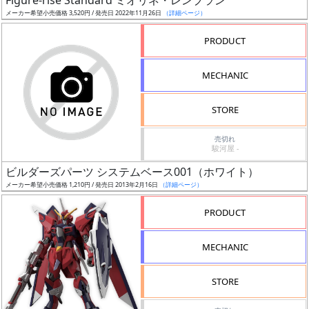
Figure-rise Standard ミオリネ・レンブラン
売
メーカー希望小売価格 3,520円 / 発売日 2022年11月26日
（詳細ページ）
切
含
PRODUCT
む
MECHANIC
開
始
STORE
前
売切れ
駿河屋 -
抽
ビルダーズパーツ システムベース001（ホワイト）
選
メーカー希望小売価格 1,210円 / 発売日 2013年2月16日
（詳細ページ）
中
PRODUCT
在
庫
MECHANIC
復
活
STORE
近