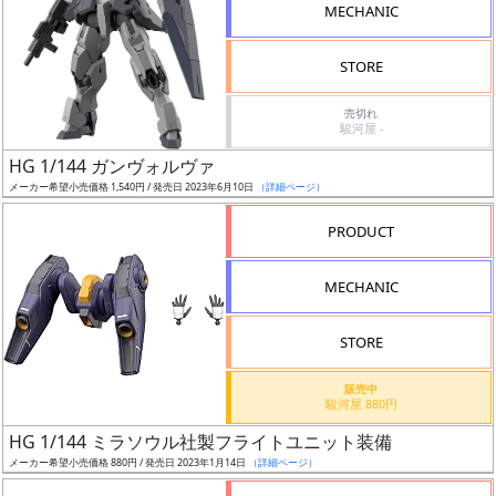
MECHANIC
STORE
売切れ
割
駿河屋 -
引
HG 1/144 ガンヴォルヴァ
メーカー希望小売価格 1,540円 / 発売日 2023年6月10日
（詳細ページ）
PRODUCT
販
路
MECHANIC
STORE
店
販売中
舗
駿河屋 880円
HG 1/144 ミラソウル社製フライトユニット装備
メーカー希望小売価格 880円 / 発売日 2023年1月14日
（詳細ページ）