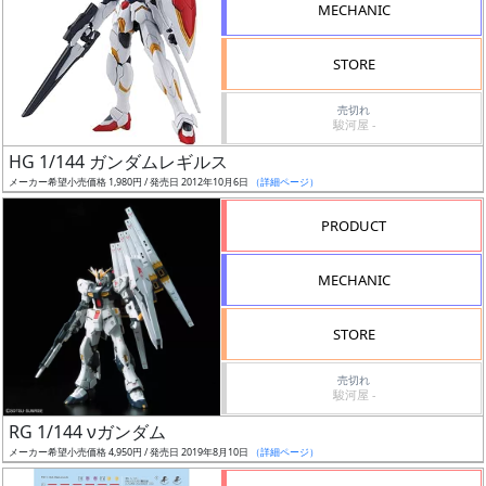
MECHANIC
検
索
STORE
売切れ
駿河屋 -
グ
HG 1/144 ガンダムレギルス
レ
メーカー希望小売価格 1,980円 / 発売日 2012年10月6日
（詳細ページ）
ー
ド
PRODUCT
MECHANIC
ス
STORE
ケ
ー
売切れ
ル
駿河屋 -
RG 1/144 νガンダム
メーカー希望小売価格 4,950円 / 発売日 2019年8月10日
（詳細ページ）
成