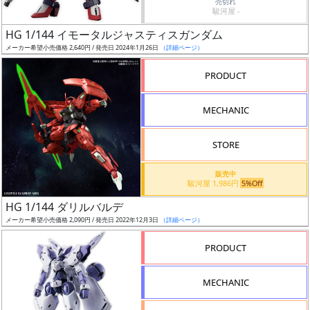
売切れ
駿河屋 -
日
発
HG 1/144 イモータルジャスティスガンダム
売
メーカー希望小売価格 2,640円 / 発売日 2024年1月26日
（詳細ページ）
PRODUCT
Web
プッ
MECHANIC
シュ
通知
STORE
対象
販売中
ギ
駿河屋 1,986円
5%Off
ャ
HG 1/144 ダリルバルデ
ラ
メーカー希望小売価格 2,090円 / 発売日 2022年12月3日
（詳細ページ）
リ
PRODUCT
ー
あ
り
MECHANIC