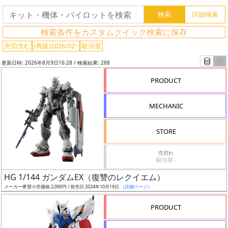
検索条件をカスタムクイック検索に保存
売切含む
(再販)2026/02~
駿河屋
更新日時: 2026年8月9日16:28 / 検索結果: 288
PRODUCT
MECHANIC
STORE
売切れ
駿河屋 -
フ
HG 1/144 ガンダムEX（復讐のレクイエム）
リ
メーカー希望小売価格 2,090円 / 発売日 2024年10月19日
（詳細ページ）
ー
ワ
PRODUCT
ー
ド