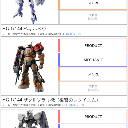
価
STORE
格
売切れ
改
駿河屋 -
定
HG 1/144 ベギルベウ
予
メーカー希望小売価格 1,760円 / 発売日 2022年8月6日
（詳細ページ）
定
PRODUCT
発
売
MECHANIC
時
期
STORE
売切れ
駿河屋 -
HG 1/144 ザクII ソラリ機（復讐のレクイエム）
メーカー希望小売価格 2,090円 / 発売日 2024年10月19日
（詳細ページ）
再
販
PRODUCT
月