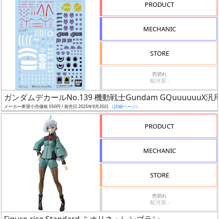
PRODUCT
形
色
MECHANIC
STORE
シ
売切れ
リ
駿河屋 -
ー
ガンダムデカールNo.139 機動戦士Gundam GQuuuuuuX汎
ズ・
メーカー希望小売価格 550円 / 発売日 2025年9月20日
（詳細ページ）
タ
イ
PRODUCT
ト
ル
MECHANIC
STORE
状
売切れ
況
駿河屋 -