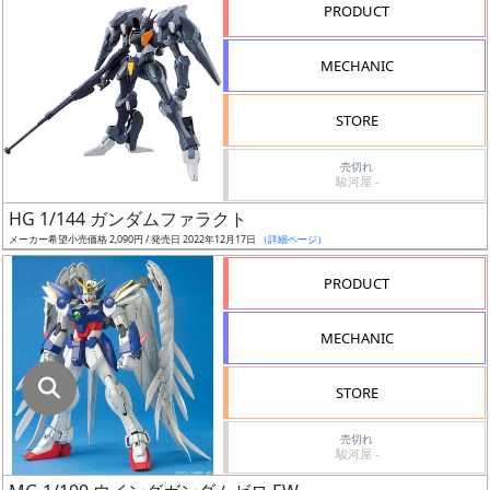
指
PRODUCT
定
し
MECHANIC
た
店
STORE
舗
が
売切れ
駿河屋 -
最
HG 1/144 ガンダムファラクト
安
メーカー希望小売価格 2,090円 / 発売日 2022年12月17日
（詳細ページ）
値
の
PRODUCT
み
表
MECHANIC
示
STORE
ボ
ッ
売切れ
駿河屋 -
ク
ス