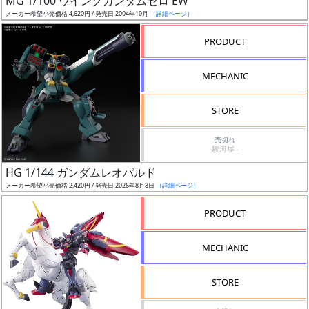
MG 1/100 ウイングガンダムゼロ EW
ア
メーカー希望小売価格 4,620円 / 発売日 2004年10月
（詳細ページ）
ー
PRODUCT
ト
イ
MECHANIC
ラ
ス
STORE
ト
レ
売切れ
ー
駿河屋 -
タ
HG 1/144 ガンダムレオパルド
ー
メーカー希望小売価格 2,420円 / 発売日 2026年8月8日
（詳細ページ）
PRODUCT
付
MECHANIC
属
品
STORE
（β）