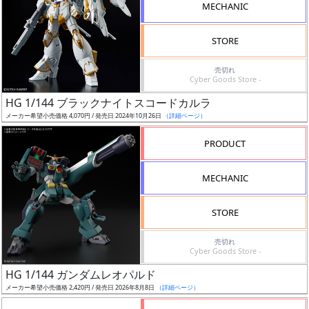
MECHANIC
検
索
STORE
売切れ
Cyber Goods Store -
グ
HG 1/144 ブラックナイトスコードカルラ
レ
メーカー希望小売価格 4,070円 / 発売日 2024年10月26日
（詳細ページ）
ー
ド
PRODUCT
MECHANIC
ス
STORE
ケ
ー
売切れ
ル
Cyber Goods Store -
HG 1/144 ガンダムレオパルド
メーカー希望小売価格 2,420円 / 発売日 2026年8月8日
（詳細ページ）
成