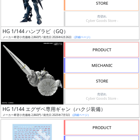
価
STORE
格
売切れ
改
Cyber Goods Store -
定
HG 1/144 ハンブラビ（GQ）
予
メーカー希望小売価格 2,860円 / 発売日 2026年6月26日
（詳細ページ）
定
PRODUCT
発
売
MECHANIC
時
期
STORE
売切れ
Cyber Goods Store -
HG 1/144 エグザベ専用ギャン（ハクジ装備）
メーカー希望小売価格 2,860円 / 発売日 2025年7月5日
（詳細ページ）
再
販
PRODUCT
月