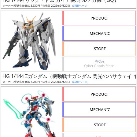
HG 1/144 リック・ドム ガイア機/オルテガ機（GQ）
売
メーカー希望小売価格 3,630円 / 発売日 2025年9月20日
（詳細ページ）
切
含
PRODUCT
む
MECHANIC
開
始
STORE
前
売切れ
Cyber Goods Store -
抽
HG 1/144 Ξガンダム（機動戦士ガンダム 閃光のハサウェイ
選
メーカー希望小売価格 7,700円 / 発売日 2026年4月25日
（詳細ページ）
中
PRODUCT
在
庫
MECHANIC
復
活
STORE
近