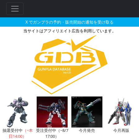
X でガンプラの予約・販売開始の通知を受け取る
当サイトはアフィリエイト広告を利用しています。
Cyber Goods Storeで20
抽選受付中
（~本
受注受付中（~8/7
今月発売
今月再販
日14:00）
17:00）