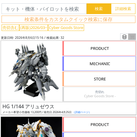
検索条件をカスタムクイック検索に保存
売切含む
(再販)2026/03~
Cyber Goods Store
更新日時: 2026年8月6日15:16 / 検索結果: 32
PRODUCT
MECHANIC
STORE
売切れ
Cyber Goods Store -
フ
HG 1/144 アリュゼウス
リ
メーカー希望小売価格 13,200円 / 発売日 2026年4月25日
（詳細ページ）
ー
ワ
PRODUCT
ー
ド