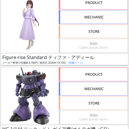
PRODUCT
形
色
MECHANIC
STORE
シ
売切れ
リ
Cyber Goods Store -
ー
Figure-rise Standard ティファ・アディール
ズ・
メーカー希望小売価格 4,180円 / 発売日 2026年1月10日
（詳細ページ）
タ
イ
PRODUCT
ト
ル
MECHANIC
STORE
状
売切れ
況
Cyber Goods Store -