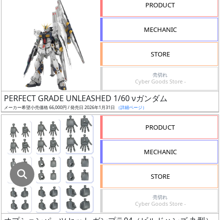
指
PRODUCT
定
し
MECHANIC
た
店
STORE
舗
が
売切れ
Cyber Goods Store -
最
PERFECT GRADE UNLEASHED 1/60 νガンダム
安
メーカー希望小売価格 66,000円 / 発売日 2026年1月31日
（詳細ページ）
値
の
PRODUCT
み
表
MECHANIC
示
STORE
ボ
ッ
売切れ
Cyber Goods Store -
ク
ス