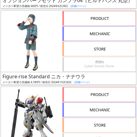
オプションパーツセット ガンプラ04（ビルドハンズ 丸型）
ア
メーカー希望小売価格 660円 / 発売日 2024年6月29日
（詳細ページ）
ー
PRODUCT
ト
イ
MECHANIC
ラ
ス
STORE
ト
レ
売切れ
ー
Cyber Goods Store -
タ
Figure-rise Standard ニカ・ナナウラ
ー
メーカー希望小売価格 4,180円 / 発売日 2024年10月26日
（詳細ページ）
PRODUCT
付
MECHANIC
属
品
STORE
（β）