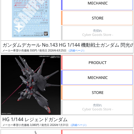
MECHANIC
STORE
売切れ
割
Cyber Goods Store -
引
ガンダムデカール No.143 HG 1/144 機動戦士ガンダム 閃
メーカー希望小売価格 550円 / 発売日 2026年4月25日
（詳細ページ）
PRODUCT
販
路
MECHANIC
STORE
店
売切れ
舗
Cyber Goods Store -
HG 1/144 レジェンドガンダム
メーカー希望小売価格 3,080円 / 発売日 2026年1月31日
（詳細ページ）