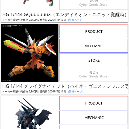
売切れ
Cyber Goods Store -
日
発
HG 1/144 GQuuuuuuX（エンディミオン・ユニット覚醒時）
売
メーカー希望小売価格 2,860円 / 発売日 2026年1月10日
（詳細ページ）
PRODUCT
Web
プッ
MECHANIC
シュ
通知
STORE
対象
売切れ
ギ
Cyber Goods Store -
ャ
HG 1/144 グフイグナイテッド（ハイネ・ヴェステンフルス
ラ
メーカー希望小売価格 2,860円 / 発売日 2026年7月11日
（詳細ページ）
リ
PRODUCT
ー
あ
り
MECHANIC