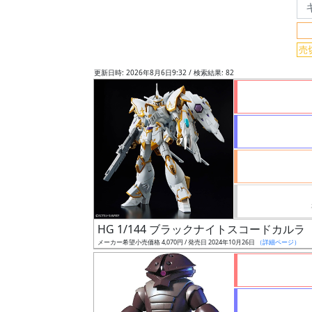
フ
リ
ー
売
ワ
更新日時: 2026年8月6日9:32 / 検索結果: 82
ー
ド
検
索
グ
レ
ー
HG 1/144 ブラックナイトスコードカルラ
ド
メーカー希望小売価格 4,070円 / 発売日 2024年10月26日
（詳細ページ）
ス