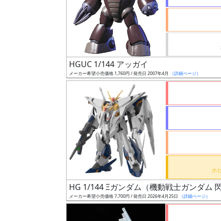
ケ
ー
ル
HGUC 1/144 アッガイ
成
メーカー希望小売価格 1,760円 / 発売日 2007年4月
（詳細ページ）
形
色
シ
リ
ー
ズ・
タ
HG 1/144 Ξガンダム（機動戦士ガンダ
イ
メーカー希望小売価格 7,700円 / 発売日 2026年4月25日
（詳細ページ）
ト
ル