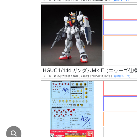
在
庫
復
活
近
日
発
売
HGUC 1/144 ガンダムMk-II（エゥーゴ仕
メーカー希望小売価格 1,870円 / 発売日 2015年11月28日
（詳細ページ）
Web
プッ
シュ
通知
対象
ギ
ャ