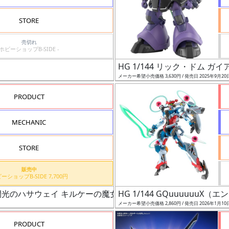
STORE
売切れ
ホビーショップB-SIDE -
HG 1/144 リック・ドム ガ
メーカー希望小売価格 3,630円 / 発売日 2025年9月20
PRODUCT
MECHANIC
STORE
販売中
ホビーショップB-SIDE 7,700円
ム 閃光のハサウェイ キルケーの魔女）
HG 1/144 GQuuuuuu
メーカー希望小売価格 2,860円 / 発売日 2026年1月10
PRODUCT