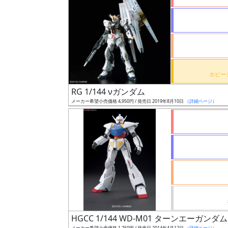
状
況
売
RG 1/144 νガンダム
切
メーカー希望小売価格 4,950円 / 発売日 2019年8月10日
（詳細ページ）
含
む
開
始
前
抽
選
中
HGCC 1/144 WD-M01 ターンエーガンダム
メーカー希望小売価格 1,760円 / 発売日 2014年4月12日
（詳細ページ）