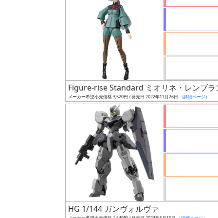
状
況
売
Figure-rise Standard ミオリネ・レンブ
切
メーカー希望小売価格 3,520円 / 発売日 2022年11月26日
（詳細ページ）
含
む
開
始
前
抽
選
中
HG 1/144 ガンヴォルヴァ
メーカー希望小売価格 1,540円 / 発売日 2023年6月10日
（詳細ページ）