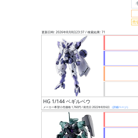
フ
リ
ー
売
ワ
更新日時: 2026年8月8日23:37 / 検索結果: 71
ー
ド
検
索
グ
レ
ー
HG 1/144 ベギルベウ
ド
メーカー希望小売価格 1,760円 / 発売日 2022年8月6日
（詳細ページ）
ス