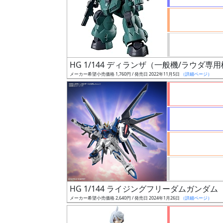
ケ
ー
ル
HG 1/144 ディランザ（一般機/ラウダ専
成
メーカー希望小売価格 1,760円 / 発売日 2022年11月5日
（詳細ページ）
形
色
シ
リ
ー
ズ・
タ
HG 1/144 ライジングフリーダムガンダム
イ
メーカー希望小売価格 2,640円 / 発売日 2024年1月26日
（詳細ページ）
ト
ル