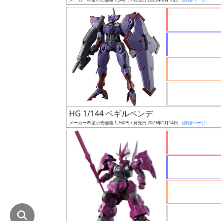
在
庫
復
活
近
日
発
売
HG 1/144 ベギルペンデ
メーカー希望小売価格 1,760円 / 発売日 2023年1月14日
（詳細ページ）
Web
プッ
シュ
通知
対象
ギ
ャ