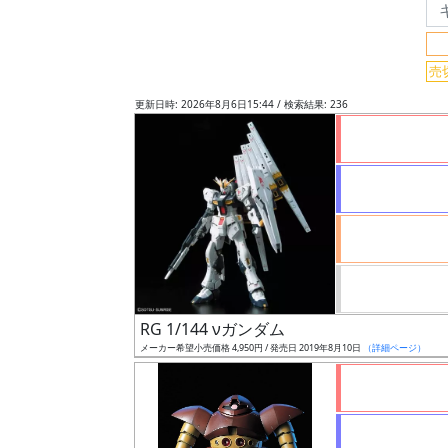
フ
リ
ー
売
ワ
更新日時: 2026年8月6日15:44 / 検索結果: 236
ー
ド
検
索
グ
レ
ー
RG 1/144 νガンダム
ド
メーカー希望小売価格 4,950円 / 発売日 2019年8月10日
（詳細ページ）
ス