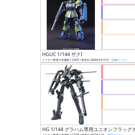
状
況
売
HGUC 1/144 ザクI
切
メーカー希望小売価格 1,320円 / 発売日 2006年5月31日
（詳細ページ）
含
む
開
始
前
抽
選
中
HG 1/144 グラハム専用ユニオンフラッ
メーカー希望小売価格 1,320円 / 発売日 2007年12月
（詳細ページ）