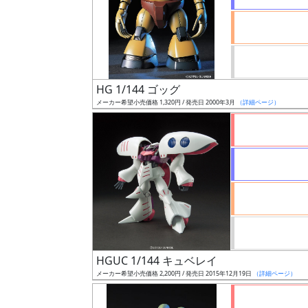
ケ
ー
ル
HG 1/144 ゴッグ
成
メーカー希望小売価格 1,320円 / 発売日 2000年3月
（詳細ページ）
形
色
シ
リ
ー
ズ・
タ
HGUC 1/144 キュベレイ
イ
メーカー希望小売価格 2,200円 / 発売日 2015年12月19日
（詳細ページ）
ト
ル