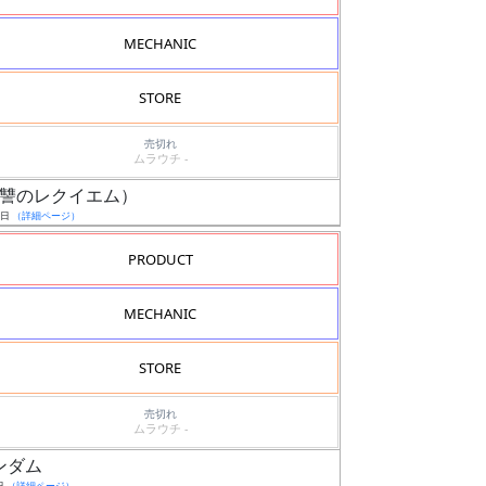
MECHANIC
STORE
売切れ
ムラウチ -
機（復讐のレクイエム）
9日
（詳細ページ）
PRODUCT
MECHANIC
STORE
売切れ
ムラウチ -
ガンダム
日
（詳細ページ）