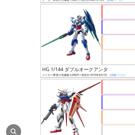
在
庫
復
活
近
日
発
売
HG 1/144 ダブルオークアンタ
メーカー希望小売価格 2,090円 / 発売日 2010年8月7日
（詳細ページ）
Web
プッ
シュ
通知
対象
ギ
ャ