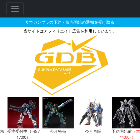
X でガンプラの予約・販売開始の通知を受け取る
当サイトはアフィリエイト広告を利用しています。
ポストホビー（楽天）で2026年
9
受注受付中（~8/7
今月発売
今月再販
予約開始前
（本
17:00）
11:00~）