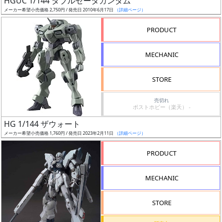
HGUC 1/144 ダブルゼータガンダム
ア
メーカー希望小売価格 2,750円 / 発売日 2010年6月17日
（詳細ページ）
ー
PRODUCT
ト
イ
MECHANIC
ラ
ス
STORE
ト
レ
売切れ
ー
ポストホビー（楽天） -
タ
HG 1/144 ザウォート
ー
メーカー希望小売価格 1,760円 / 発売日 2023年2月11日
（詳細ページ）
PRODUCT
付
MECHANIC
属
品
STORE
（β）