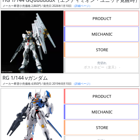
HG 1/144 GQuuuuuuX（エンディミオン・ユニット覚醒時）
売
メーカー希望小売価格 2,860円 / 発売日 2026年1月10日
（詳細ページ）
切
含
PRODUCT
む
MECHANIC
開
始
STORE
前
売切れ
ポストホビー（楽天） -
抽
RG 1/144 νガンダム
選
メーカー希望小売価格 4,950円 / 発売日 2019年8月10日
（詳細ページ）
中
PRODUCT
在
庫
MECHANIC
復
活
STORE
近