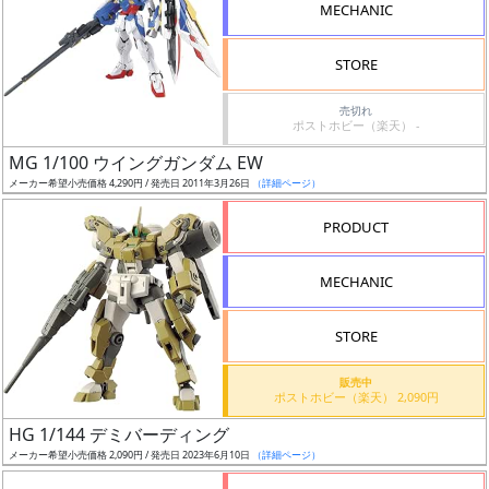
MECHANIC
検
索
STORE
売切れ
ポストホビー（楽天） -
グ
MG 1/100 ウイングガンダム EW
レ
メーカー希望小売価格 4,290円 / 発売日 2011年3月26日
（詳細ページ）
ー
ド
PRODUCT
MECHANIC
ス
STORE
ケ
ー
販売中
ル
ポストホビー（楽天） 2,090円
HG 1/144 デミバーディング
メーカー希望小売価格 2,090円 / 発売日 2023年6月10日
（詳細ページ）
成