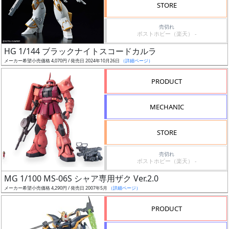
価
STORE
格
売切れ
改
ポストホビー（楽天） -
定
HG 1/144 ブラックナイトスコードカルラ
予
メーカー希望小売価格 4,070円 / 発売日 2024年10月26日
（詳細ページ）
定
PRODUCT
発
売
MECHANIC
時
期
STORE
売切れ
ポストホビー（楽天） -
MG 1/100 MS-06S シャア専用ザク Ver.2.0
メーカー希望小売価格 4,290円 / 発売日 2007年5月
（詳細ページ）
再
販
PRODUCT
月