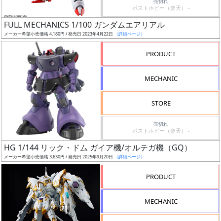
売切れ
ポストホビー（楽天） -
日
発
FULL MECHANICS 1/100 ガンダムエアリアル
売
メーカー希望小売価格 4,180円 / 発売日 2023年4月22日
（詳細ページ）
PRODUCT
Web
プッ
MECHANIC
シュ
通知
STORE
対象
売切れ
ギ
ポストホビー（楽天） -
ャ
HG 1/144 リック・ドム ガイア機/オルテガ機（GQ）
ラ
メーカー希望小売価格 3,630円 / 発売日 2025年9月20日
（詳細ページ）
リ
PRODUCT
ー
あ
り
MECHANIC