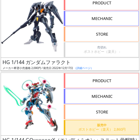
PRODUCT
形
色
MECHANIC
STORE
シ
売切れ
リ
ポストホビー（楽天） -
ー
HG 1/144 ガンダムファラクト
ズ・
メーカー希望小売価格 2,090円 / 発売日 2022年12月17日
（詳細ページ）
タ
イ
PRODUCT
ト
ル
MECHANIC
STORE
状
販売中
況
ポストホビー（楽天） 2,860円