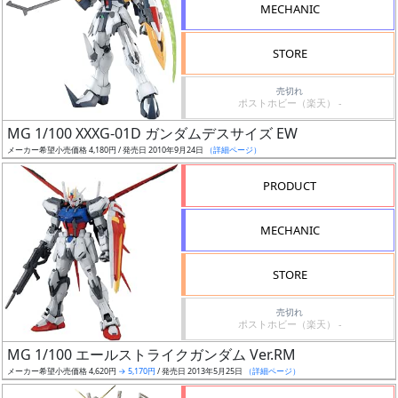
MECHANIC
STORE
売切れ
割
ポストホビー（楽天） -
引
MG 1/100 XXXG-01D ガンダムデスサイズ EW
メーカー希望小売価格 4,180円 / 発売日 2010年9月24日
（詳細ページ）
PRODUCT
販
路
MECHANIC
STORE
店
売切れ
舗
ポストホビー（楽天） -
MG 1/100 エールストライクガンダム Ver.RM
メーカー希望小売価格 4,620円
→ 5,170円
/ 発売日 2013年5月25日
（詳細ページ）