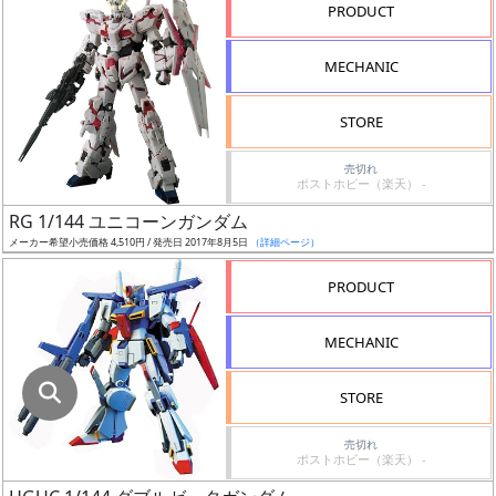
指
PRODUCT
定
し
MECHANIC
た
店
STORE
舗
が
売切れ
ポストホビー（楽天） -
最
RG 1/144 ユニコーンガンダム
安
メーカー希望小売価格 4,510円 / 発売日 2017年8月5日
（詳細ページ）
値
の
PRODUCT
み
表
MECHANIC
示
STORE
ボ
ッ
売切れ
ポストホビー（楽天） -
ク
ス