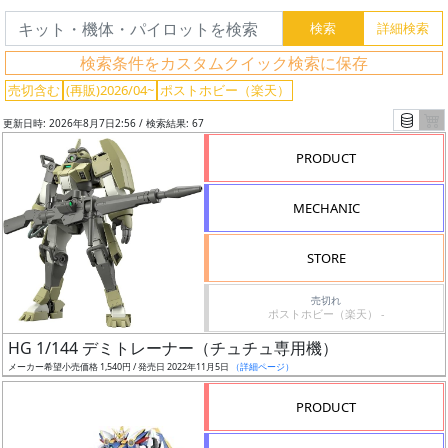
検索条件をカスタムクイック検索に保存
売切含む
(再販)2026/04~
ポストホビー（楽天）
更新日時: 2026年8月7日2:56 / 検索結果: 67
PRODUCT
MECHANIC
STORE
売切れ
ポストホビー（楽天） -
フ
HG 1/144 デミトレーナー（チュチュ専用機）
リ
メーカー希望小売価格 1,540円 / 発売日 2022年11月5日
（詳細ページ）
ー
ワ
PRODUCT
ー
ド