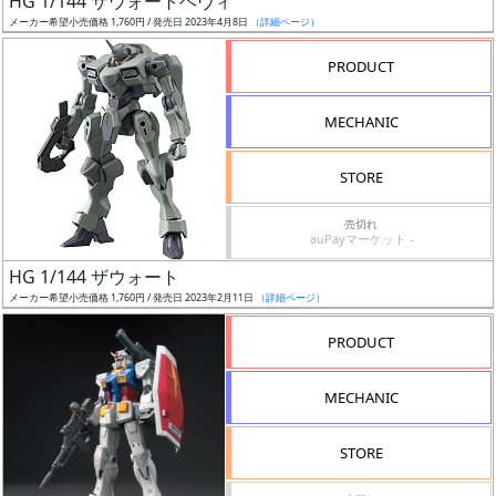
HG 1/144 ザウォートヘヴィ
ア
メーカー希望小売価格 1,760円 / 発売日 2023年4月8日
（詳細ページ）
ー
PRODUCT
ト
イ
MECHANIC
ラ
ス
STORE
ト
レ
売切れ
ー
auPayマーケット -
タ
HG 1/144 ザウォート
ー
メーカー希望小売価格 1,760円 / 発売日 2023年2月11日
（詳細ページ）
PRODUCT
付
MECHANIC
属
品
STORE
（β）