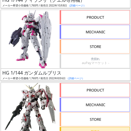
HG 1/144 ディランザ（グエル専用機）
売
メーカー希望小売価格 1,760円 / 発売日 2022年10月8日
（詳細ページ）
切
含
PRODUCT
む
MECHANIC
開
始
STORE
前
売切れ
auPayマーケット -
抽
HG 1/144 ガンダムルブリス
選
メーカー希望小売価格 1,760円 / 発売日 2022年8月6日
（詳細ページ）
中
PRODUCT
在
庫
MECHANIC
復
活
STORE
近