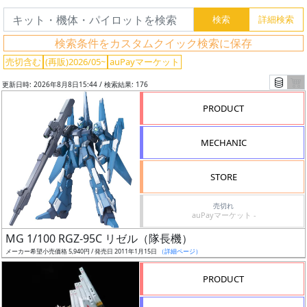
検索条件をカスタムクイック検索に保存
売切含む
(再販)2026/05~
auPayマーケット
更新日時: 2026年8月8日15:44 / 検索結果: 176
PRODUCT
MECHANIC
STORE
売切れ
auPayマーケット -
フ
MG 1/100 RGZ-95C リゼル（隊長機）
リ
メーカー希望小売価格 5,940円 / 発売日 2011年1月15日
（詳細ページ）
ー
ワ
PRODUCT
ー
ド