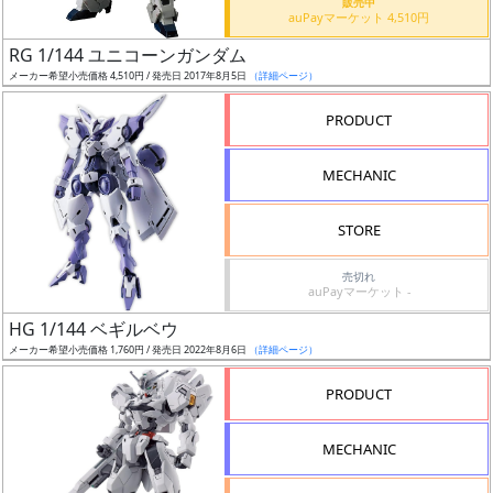
販売中
auPayマーケット 4,510円
日
発
RG 1/144 ユニコーンガンダム
売
メーカー希望小売価格 4,510円 / 発売日 2017年8月5日
（詳細ページ）
PRODUCT
Web
プッ
MECHANIC
シュ
通知
STORE
対象
売切れ
ギ
auPayマーケット -
ャ
HG 1/144 ベギルベウ
ラ
メーカー希望小売価格 1,760円 / 発売日 2022年8月6日
（詳細ページ）
リ
PRODUCT
ー
あ
り
MECHANIC