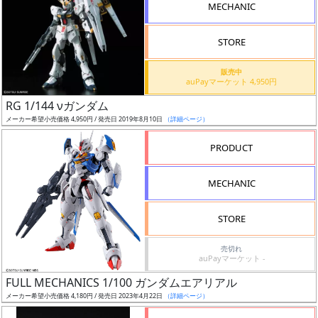
MECHANIC
検
索
STORE
販売中
auPayマーケット 4,950円
グ
RG 1/144 νガンダム
レ
メーカー希望小売価格 4,950円 / 発売日 2019年8月10日
（詳細ページ）
ー
ド
PRODUCT
MECHANIC
ス
STORE
ケ
ー
売切れ
ル
auPayマーケット -
FULL MECHANICS 1/100 ガンダムエアリアル
メーカー希望小売価格 4,180円 / 発売日 2023年4月22日
（詳細ページ）
成