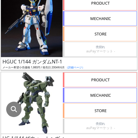
指
PRODUCT
定
し
MECHANIC
た
店
STORE
舗
が
売切れ
auPayマーケット -
最
HGUC 1/144 ガンダムNT-1
安
メーカー希望小売価格 1,980円 / 発売日 2004年6月
（詳細ページ）
値
の
PRODUCT
み
表
MECHANIC
示
STORE
ボ
ッ
売切れ
auPayマーケット -
ク
ス