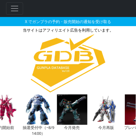
X でガンプラの予約・販売開始の通知を受け取る
当サイトはアフィリエイト広告を利用しています。
auPayマーケットで2026年0
始前
抽選受付中（~8/9
今月発売
今月再販
プレバン
14:00）