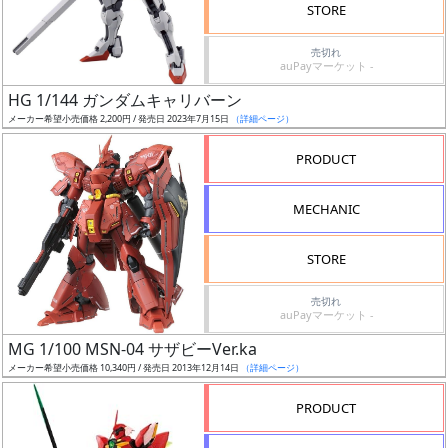
価
STORE
格
売切れ
改
auPayマーケット -
定
HG 1/144 ガンダムキャリバーン
予
メーカー希望小売価格 2,200円 / 発売日 2023年7月15日
（詳細ページ）
定
PRODUCT
発
売
MECHANIC
時
期
STORE
売切れ
auPayマーケット -
MG 1/100 MSN-04 サザビーVer.ka
メーカー希望小売価格 10,340円 / 発売日 2013年12月14日
（詳細ページ）
再
販
PRODUCT
月