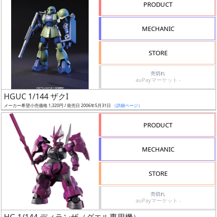
PRODUCT
形
色
MECHANIC
STORE
シ
売切れ
リ
auPayマーケット -
ー
HGUC 1/144 ザクI
ズ・
メーカー希望小売価格 1,320円 / 発売日 2006年5月31日
（詳細ページ）
タ
イ
PRODUCT
ト
ル
MECHANIC
STORE
状
売切れ
況
auPayマーケット -