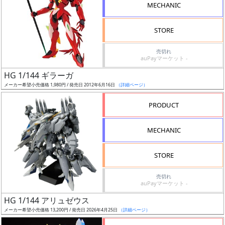
MECHANIC
STORE
売切れ
割
auPayマーケット -
引
HG 1/144 ギラーガ
メーカー希望小売価格 1,980円 / 発売日 2012年6月16日
（詳細ページ）
PRODUCT
販
路
MECHANIC
STORE
店
売切れ
舗
auPayマーケット -
HG 1/144 アリュゼウス
メーカー希望小売価格 13,200円 / 発売日 2026年4月25日
（詳細ページ）