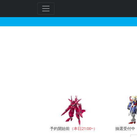
ガンダムベース(東京)で
フ
リ
ー
ワ
ー
ド
検
索
予約開始前
（本日21:00~）
抽選受付中（~8