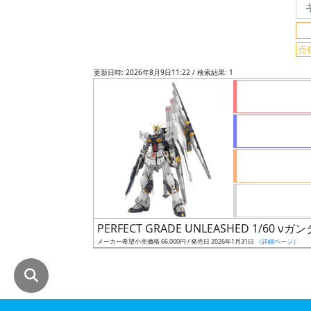
グ
レ
売
ー
ド
更新日時: 2026年8月9日11:22 / 検索結果: 1
ス
ケ
ー
ル
PERFECT GRADE UNLEASHED 1/60 νガ
成
メーカー希望小売価格 66,000円 / 発売日 2026年1月31日
（詳細ページ）
形
色