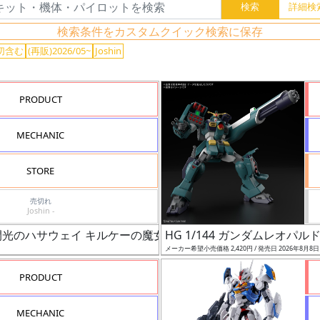
検索条件をカスタムクイック検索に保存
切含む
(再販)2026/05~
Joshin
PRODUCT
MECHANIC
STORE
売切れ
Joshin -
ム 閃光のハサウェイ キルケーの魔女）
HG 1/144 ガンダムレオパル
メーカー希望小売価格 2,420円 / 発売日 2026年8月8
PRODUCT
MECHANIC