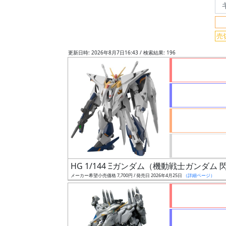
フ
リ
ー
売
ワ
更新日時: 2026年8月7日16:43 / 検索結果: 196
ー
ド
検
索
グ
レ
ー
HG 1/144 Ξガンダム（機動戦士ガンダ
ド
メーカー希望小売価格 7,700円 / 発売日 2026年4月25日
（詳細ページ）
ス