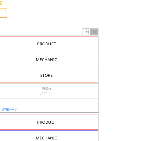
PRODUCT
MECHANIC
STORE
売切れ
Joshin -
ド
日
（詳細ページ）
PRODUCT
MECHANIC