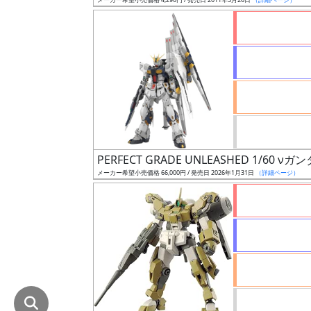
在
庫
復
活
近
日
発
売
PERFECT GRADE UNLEASHED 1/60 νガ
メーカー希望小売価格 66,000円 / 発売日 2026年1月31日
（詳細ページ）
Web
プッ
シュ
通知
対象
ギ
ャ