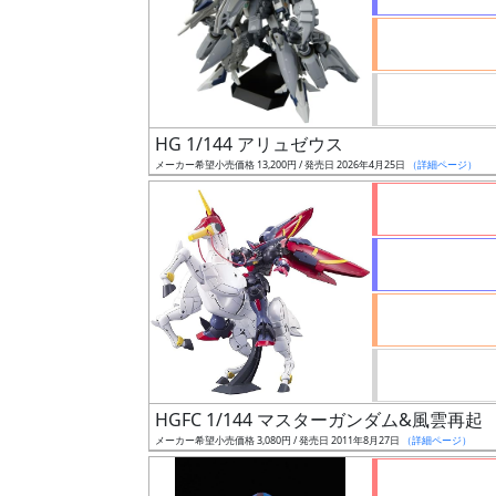
ケ
ー
ル
HG 1/144 アリュゼウス
成
メーカー希望小売価格 13,200円 / 発売日 2026年4月25日
（詳細ページ）
形
色
シ
リ
ー
ズ・
タ
HGFC 1/144 マスターガンダム&風雲再起
イ
メーカー希望小売価格 3,080円 / 発売日 2011年8月27日
（詳細ページ）
ト
ル