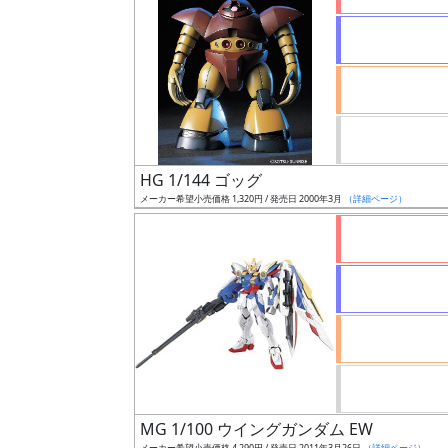
状
況
売
HG 1/144 ゴッグ
切
メーカー希望小売価格 1,320円 / 発売日 2000年3月
（詳細ページ）
含
む
開
始
前
抽
選
中
MG 1/100 ウイングガンダム EW
メーカー希望小売価格 4,290円 / 発売日 2011年3月26日
（詳細ページ）