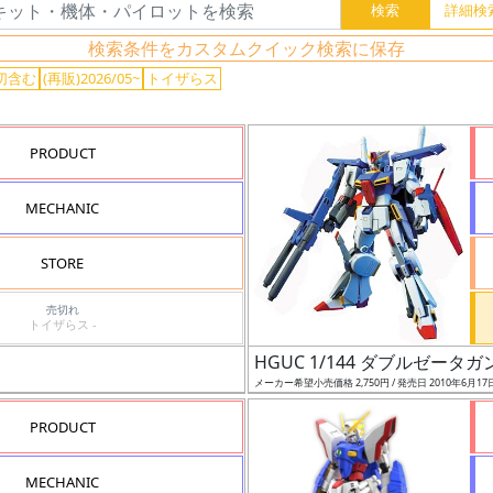
検索条件をカスタムクイック検索に保存
切含む
(再販)2026/05~
トイザらス
PRODUCT
MECHANIC
STORE
売切れ
トイザらス -
HGUC 1/144 ダブルゼータ
メーカー希望小売価格 2,750円 / 発売日 2010年6月17
PRODUCT
MECHANIC