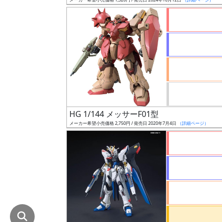
在
庫
復
活
近
日
発
売
HG 1/144 メッサーF01型
メーカー希望小売価格 2,750円 / 発売日 2020年7月4日
（詳細ページ）
Web
プッ
シュ
通知
対象
ギ
ャ