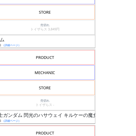
STORE
売切れ
トイザらス 3,849円
ダム
日
（詳細ページ）
PRODUCT
MECHANIC
STORE
売切れ
トイザらス -
動戦士ガンダム 閃光のハサウェイ キルケーの魔女）
日
（詳細ページ）
PRODUCT