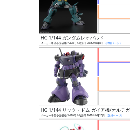
ケ
ー
ル
HG 1/144 ガンダムレオパルド
成
メーカー希望小売価格 2,420円 / 発売日 2026年8月8日
（詳細ページ）
形
色
シ
リ
ー
ズ・
タ
HG 1/144 リック・ドム ガイア機/オルテ
イ
メーカー希望小売価格 3,630円 / 発売日 2025年9月20日
（詳細ページ）
ト
ル