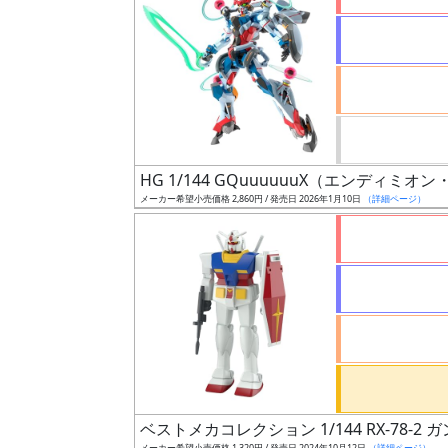
状
況
売
HG 1/144 GQuuuuuuX（エンディミ
切
メーカー希望小売価格 2,860円 / 発売日 2026年1月10日
（詳細ページ）
含
む
開
始
前
抽
選
中
ベストメカコレクション 1/144 RX-78-2 ガン
メーカー希望小売価格 1,320円 / 発売日 2024年10月12日
（詳細ページ）