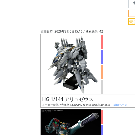
フ
リ
ー
売
ワ
更新日時: 2026年8月6日15:16 / 検索結果: 42
ー
ド
検
索
グ
レ
ー
HG 1/144 アリュゼウス
ド
メーカー希望小売価格 13,200円 / 発売日 2026年4月25日
（詳細ページ）
ス