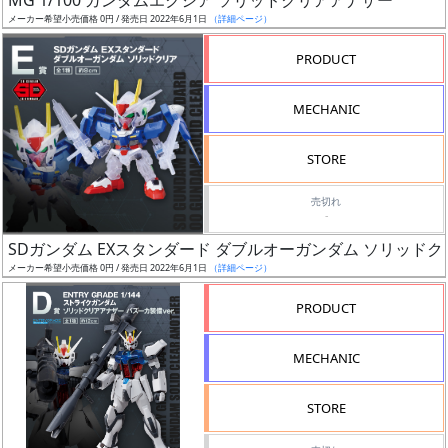
MG 1/100 ガンダムエクシア ソリッドクリアアナザー
売
メーカー希望小売価格 0円 / 発売日 2022年6月1日
（詳細ページ）
切
含
PRODUCT
む
MECHANIC
開
始
STORE
前
売切れ
-
抽
SDガンダム EXスタンダード ダブルオーガンダム ソリッドク
選
メーカー希望小売価格 0円 / 発売日 2022年6月1日
（詳細ページ）
中
PRODUCT
在
庫
MECHANIC
復
活
STORE
近