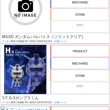
MECHANIC
検
索
STORE
売切れ
-
グ
MGSD ガンダムバルバトス［ソリッドクリア］
レ
メーカー希望小売価格 0円 / 発売日 2026年4月24日
（詳細ページ）
ー
ド
PRODUCT
MECHANIC
ス
STORE
ケ
ー
売切れ
ル
-
1/1 G-3ガンプラくん
メーカー希望小売価格 0円 / 発売日 2023年9月22日
（詳細ページ）
成