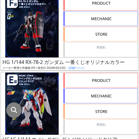
指
PRODUCT
定
し
MECHANIC
た
店
STORE
舗
が
売切れ
-
最
HG 1/144 RX-78-2 ガンダム 一番くじオリジナルカラー
安
メーカー希望小売価格 0円 / 発売日 2024年8月23日
（詳細ページ）
値
の
PRODUCT
み
表
MECHANIC
示
STORE
ボ
ッ
売切れ
-
ク
ス