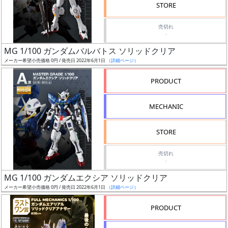
価
STORE
格
売切れ
改
-
定
MG 1/100 ガンダムバルバトス ソリッドクリア
予
メーカー希望小売価格 0円 / 発売日 2022年6月1日
（詳細ページ）
定
PRODUCT
発
売
MECHANIC
時
期
STORE
売切れ
-
MG 1/100 ガンダムエクシア ソリッドクリア
メーカー希望小売価格 0円 / 発売日 2022年6月1日
（詳細ページ）
再
販
PRODUCT
月