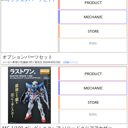
PRODUCT
形
色
MECHANIC
STORE
シ
売切れ
リ
-
ー
オプションパーツセット
ズ・
メーカー希望小売価格 0円 / 発売日 2024年8月23日
（詳細ページ）
タ
イ
PRODUCT
ト
ル
MECHANIC
STORE
状
売切れ
況
-