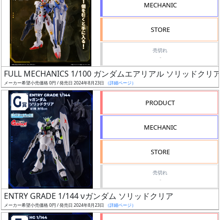
MECHANIC
STORE
売切れ
割
-
引
FULL MECHANICS 1/100 ガンダムエアリアル ソリッドク
メーカー希望小売価格 0円 / 発売日 2024年8月23日
（詳細ページ）
PRODUCT
販
路
MECHANIC
STORE
店
売切れ
舗
-
ENTRY GRADE 1/144 νガンダム ソリッドクリア
メーカー希望小売価格 0円 / 発売日 2024年8月23日
（詳細ページ）