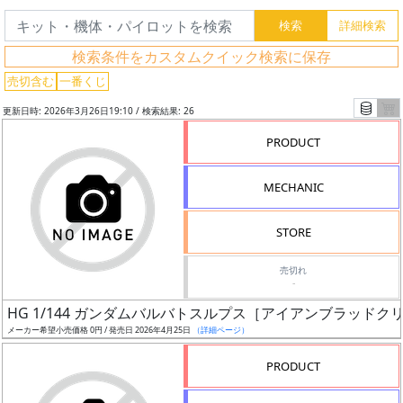
検索条件をカスタムクイック検索に保存
売切含む
一番くじ
更新日時: 2026年3月26日19:10 / 検索結果: 26
PRODUCT
MECHANIC
STORE
売切れ
-
フ
HG 1/144 ガンダムバルバトスルプス［アイアンブラッドク
リ
メーカー希望小売価格 0円 / 発売日 2026年4月25日
（詳細ページ）
ー
ワ
PRODUCT
ー
ド