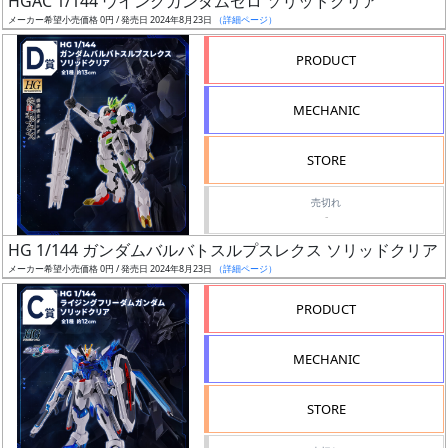
HGAC 1/144 ウイングガンダムゼロ ソリッドクリア
ア
メーカー希望小売価格 0円 / 発売日 2024年8月23日
（詳細ページ）
ー
PRODUCT
ト
イ
MECHANIC
ラ
ス
STORE
ト
レ
売切れ
ー
-
タ
HG 1/144 ガンダムバルバトスルプスレクス ソリッドクリア
ー
メーカー希望小売価格 0円 / 発売日 2024年8月23日
（詳細ページ）
PRODUCT
付
MECHANIC
属
品
STORE
（β）