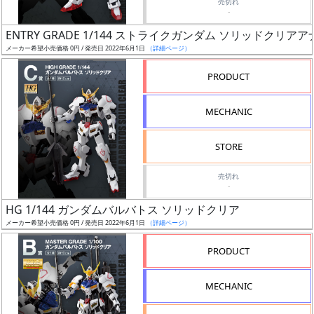
売切れ
-
日
発
ENTRY GRADE 1/144 ストライクガンダム ソリッドクリアア
売
メーカー希望小売価格 0円 / 発売日 2022年6月1日
（詳細ページ）
PRODUCT
Web
プッ
MECHANIC
シュ
通知
STORE
対象
売切れ
ギ
-
ャ
HG 1/144 ガンダムバルバトス ソリッドクリア
ラ
メーカー希望小売価格 0円 / 発売日 2022年6月1日
（詳細ページ）
リ
PRODUCT
ー
あ
り
MECHANIC