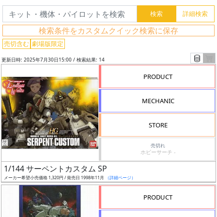
検索条件をカスタムクイック検索に保存
売切含む
劇場版限定
更新日時: 2025年7月30日15:00 / 検索結果: 14
PRODUCT
MECHANIC
フ
STORE
リ
ー
売切れ
ホビーサーチ -
ワ
ー
1/144 サーペントカスタム SP
ド
メーカー希望小売価格 1,320円 / 発売日 1998年11月
（詳細ページ）
検
PRODUCT
索