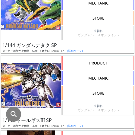
MECHANIC
割
STORE
引
売切れ
ガンダムベースオンライン -
1/144 ガンダムナタク SP
販
メーカー希望小売価格 1,650円 / 発売日 1998年11月
（詳細ページ）
路
PRODUCT
MECHANIC
店
舗
STORE
売切れ
ガンダムベースオンライン -
指
1/144 トールギスIII SP
定
メーカー希望小売価格 1,320円 / 発売日 1998年11月
（詳細ページ）
し