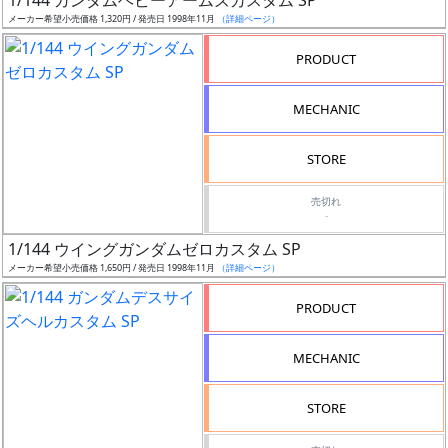
1/144 ガンダムヘビーアームズカスタム SP
む
メーカー希望小売価格 1,320円 / 発売日 1998年11月
（詳細ページ）
開
PRODUCT
始
前
MECHANIC
抽
STORE
選
中
売切れ
-
1/144 ウイングガンダムゼロカスタム SP
在
メーカー希望小売価格 1,650円 / 発売日 1998年11月
（詳細ページ）
庫
復
PRODUCT
活
MECHANIC
近
日
STORE
発
売