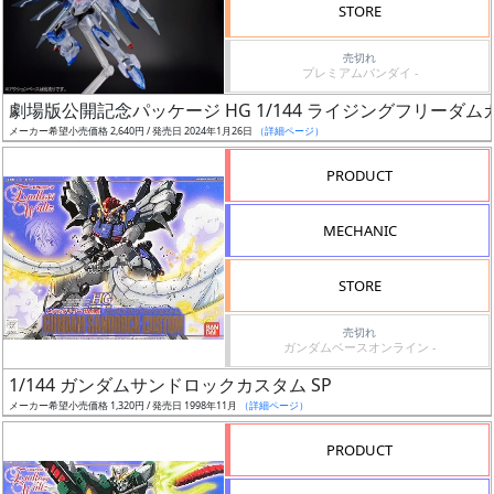
定
STORE
予
定
売切れ
プレミアムバンダイ -
劇場版公開記念パッケージ HG 1/144 ライジングフリーダ
発
メーカー希望小売価格 2,640円 / 発売日 2024年1月26日
（詳細ページ）
売
時
PRODUCT
期
MECHANIC
STORE
売切れ
再
ガンダムベースオンライン -
販
1/144 ガンダムサンドロックカスタム SP
月
メーカー希望小売価格 1,320円 / 発売日 1998年11月
（詳細ページ）
PRODUCT