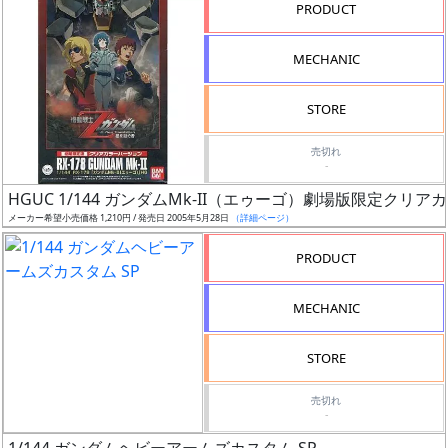
PRODUCT
シ
MECHANIC
リ
ー
STORE
ズ・
売切れ
タ
-
イ
HGUC 1/144 ガンダムMk-II（エゥーゴ）劇場版限定クリ
ト
メーカー希望小売価格 1,210円 / 発売日 2005年5月28日
（詳細ページ）
ル
PRODUCT
MECHANIC
状
況
STORE
売
売切れ
切
-
含