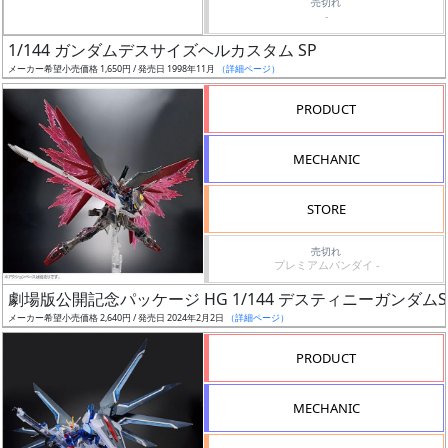
売切れ
-
Web
1/144 ガンダムデスサイズヘルカスタム SP
プッ
メーカー希望小売価格 1,650円 / 発売日 1998年11月
（詳細ページ）
シュ
PRODUCT
通知
対象
MECHANIC
ギ
STORE
ャ
ラ
売切れ
リ
プレミアムバンダイ -
ー
劇場版公開記念パッケージ HG 1/144 デスティニーガンダムS
あ
メーカー希望小売価格 2,640円 / 発売日 2024年2月2日
（詳細ページ）
り
PRODUCT
価
格
MECHANIC
改