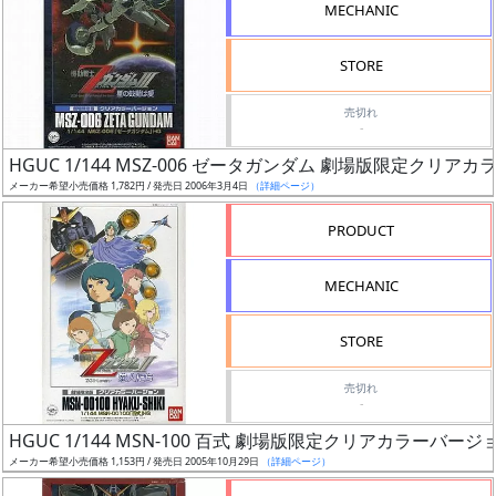
MECHANIC
グ
STORE
レ
売切れ
ー
-
ド
HGUC 1/144 MSZ-006 ゼータガンダム 劇場版限定クリア
メーカー希望小売価格 1,782円 / 発売日 2006年3月4日
（詳細ページ）
PRODUCT
ス
ケ
MECHANIC
ー
ル
STORE
売切れ
-
成
形
HGUC 1/144 MSN-100 百式 劇場版限定クリアカラーバージ
色
メーカー希望小売価格 1,153円 / 発売日 2005年10月29日
（詳細ページ）