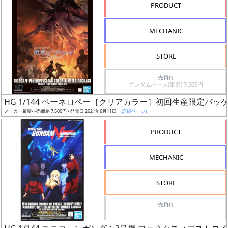
た
PRODUCT
店
舗
MECHANIC
が
最
STORE
安
値
売切れ
ガンダムベース(東京) 7,500円
の
み
HG 1/144 ペーネロペー［クリアカラー］初回生産限定パッ
表
メーカー希望小売価格 7,500円 / 発売日 2021年6月11日
（詳細ページ）
示
PRODUCT
ボ
MECHANIC
ッ
ク
STORE
ス
ア
売切れ
-
ー
ト