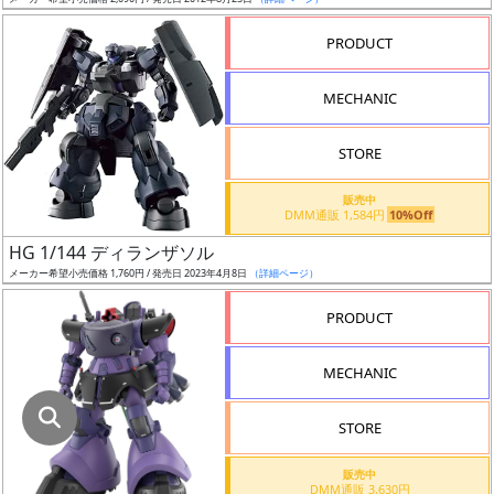
指
定
PRODUCT
し
た
MECHANIC
店
舗
STORE
が
最
販売中
DMM通販 1,584円
10%Off
安
値
HG 1/144 ディランザソル
メーカー希望小売価格 1,760円 / 発売日 2023年4月8日
（詳細ページ）
の
み
PRODUCT
表
示
MECHANIC
ボ
STORE
ッ
ク
販売中
DMM通販 3,630円