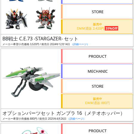
価
格
STORE
改
販売中
定
DMM通販 2,420円
31%Off
予
BB戦士 C.E.73 -STARGAZER- セット
定
メーカー希望小売価格 3,520円 / 発売日 2024年12月14日
（詳細ページ）
発
PRODUCT
売
時
MECHANIC
期
STORE
販売中
DMM通販 880円
オプションパーツセット ガンプラ 16（メテオホッパー）
再
メーカー希望小売価格 880円 / 発売日 2025年4月26日
（詳細ページ）
販
月
PRODUCT