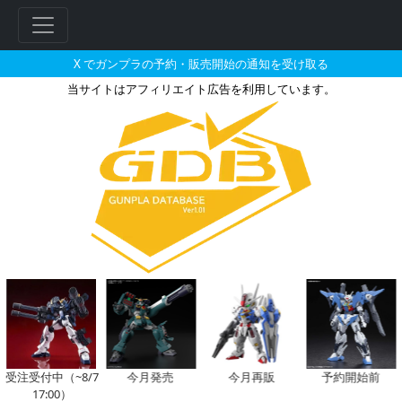
X でガンプラの予約・販売開始の通知を受け取る
当サイトはアフィリエイト広告を利用しています。
DMM通販で販売・再販・予約受
受注受付中（~8/7
今月発売
今月再販
予約開始前
17:00）