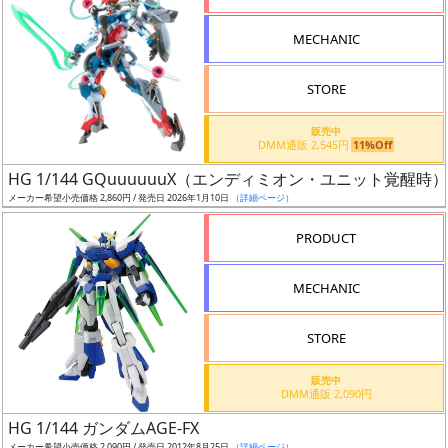
MECHANIC
STORE
割
販売中
引
DMM通販 2,545円
11%Off
HG 1/144 GQuuuuuuX（エンディミオン・ユニット覚醒時）
メーカー希望小売価格 2,860円 / 発売日 2026年1月10日
（詳細ページ）
販
PRODUCT
路
MECHANIC
STORE
店
舗
販売中
DMM通販 2,090円
HG 1/144 ガンダムAGE-FX
メーカー希望小売価格 2,090円 / 発売日 2012年8月25日
（詳細ページ）