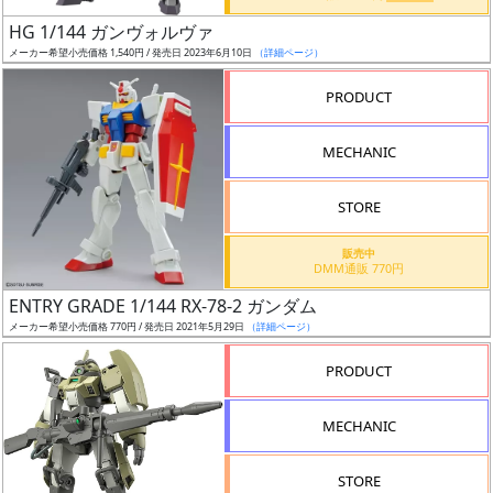
売
HG 1/144 ガンヴォルヴァ
切
メーカー希望小売価格 1,540円 / 発売日 2023年6月10日
（詳細ページ）
含
む
PRODUCT
開
MECHANIC
始
前
STORE
抽
販売中
DMM通販 770円
選
ENTRY GRADE 1/144 RX-78-2 ガンダム
中
メーカー希望小売価格 770円 / 発売日 2021年5月29日
（詳細ページ）
在
PRODUCT
庫
復
MECHANIC
活
STORE