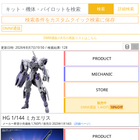
検索条件をカスタムクイック検索に保存
DMM通販
DMM通販の8月の再販リストはこちら
更新日時: 2026年8月7日10:50 / 検索結果: 128
PRODUCT
MECHANIC
STORE
フ
販売中
DMM通販 1,443円
18%Off
リ
HG 1/144 ミカエリス
ー
メーカー希望小売価格 1,760円 / 発売日 2023年1月14日
（詳細ページ）
ワ
ー
PRODUCT