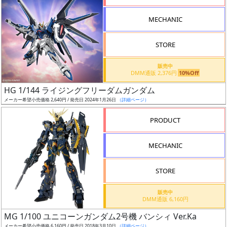
ド
検
MECHANIC
索
STORE
販売中
グ
DMM通販 2,376円
10%Off
レ
HG 1/144 ライジングフリーダムガンダム
ー
メーカー希望小売価格 2,640円 / 発売日 2024年1月26日
（詳細ページ）
ド
PRODUCT
MECHANIC
ス
ケ
STORE
ー
ル
販売中
DMM通販 6,160円
MG 1/100 ユニコーンガンダム2号機 バンシィ Ver.Ka
メーカー希望小売価格 6,160円 / 発売日 2018年3月10日
（詳細ページ）