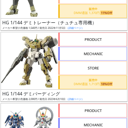
近
日
販売中
DMM通販 1,370円
11%Off
発
売
HG 1/144 デミトレーナー（チュチュ専用機）
メーカー希望小売価格 1,540円 / 発売日 2022年11月5日
（詳細ページ）
Web
PRODUCT
プッ
シュ
MECHANIC
通知
対象
STORE
ギ
販売中
ャ
DMM通販 1,713円
18%Off
ラ
HG 1/144 デミバーディング
リ
メーカー希望小売価格 2,090円 / 発売日 2023年6月10日
（詳細ページ）
ー
PRODUCT
あ
り
MECHANIC