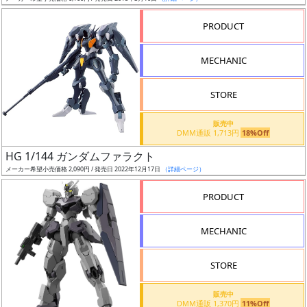
成
形
PRODUCT
色
MECHANIC
シ
STORE
リ
販売中
ー
DMM通販 1,713円
18%Off
ズ・
HG 1/144 ガンダムファラクト
タ
メーカー希望小売価格 2,090円 / 発売日 2022年12月17日
（詳細ページ）
イ
ト
PRODUCT
ル
MECHANIC
STORE
状
況
販売中
DMM通販 1,370円
11%Off