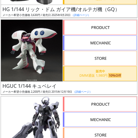
ス
ア
HG 1/144 リック・ドム ガイア機/オルテガ機（GQ）
ー
メーカー希望小売価格 3,630円 / 発売日 2025年9月20日
（詳細ページ）
ト
PRODUCT
イ
ラ
MECHANIC
ス
ト
STORE
レ
ー
販売中
タ
DMM通販 1,980円
10%Off
ー
HGUC 1/144 キュベレイ
メーカー希望小売価格 2,200円 / 発売日 2015年12月19日
（詳細ページ）
PRODUCT
付
属
MECHANIC
品
（β）
STORE