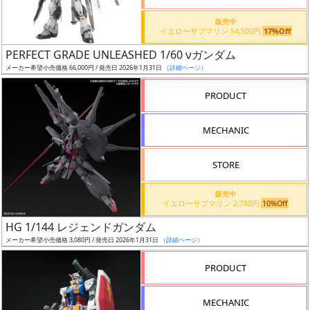
近
日
販売中
イエローサブマリン 54,500円
17%Off
発
売
PERFECT GRADE UNLEASHED 1/60 νガンダム
メーカー希望小売価格 66,000円 / 発売日 2026年1月31日
（詳細ページ）
Web
PRODUCT
プッ
シュ
MECHANIC
通知
対象
STORE
ギ
販売中
ャ
イエローサブマリン 2,780円
10%Off
ラ
HG 1/144 レジェンドガンダム
リ
メーカー希望小売価格 3,080円 / 発売日 2026年1月31日
（詳細ページ）
ー
PRODUCT
あ
り
MECHANIC