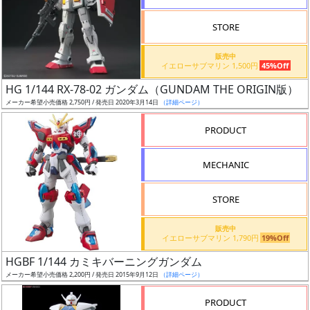
価
格
STORE
改
販売中
定
イエローサブマリン 1,500円
45%Off
予
HG 1/144 RX-78-02 ガンダム（GUNDAM THE ORIGIN版）
定
メーカー希望小売価格 2,750円 / 発売日 2020年3月14日
（詳細ページ）
発
PRODUCT
売
時
MECHANIC
期
STORE
販売中
イエローサブマリン 1,790円
19%Off
HGBF 1/144 カミキバーニングガンダム
再
メーカー希望小売価格 2,200円 / 発売日 2015年9月12日
（詳細ページ）
販
月
PRODUCT