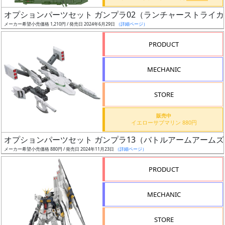
売
オプションパーツセット ガンプラ02（ランチャーストライ
切
メーカー希望小売価格 1,210円 / 発売日 2024年6月29日
（詳細ページ）
含
む
PRODUCT
開
MECHANIC
始
前
STORE
抽
販売中
イエローサブマリン 880円
選
オプションパーツセット ガンプラ13（バトルアームアームズ
中
メーカー希望小売価格 880円 / 発売日 2024年11月23日
（詳細ページ）
在
PRODUCT
庫
復
MECHANIC
活
STORE