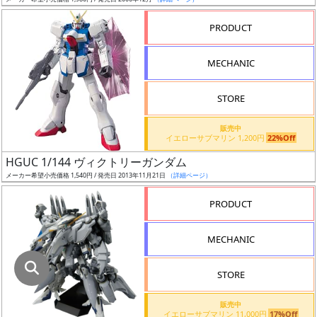
指
定
PRODUCT
し
た
MECHANIC
店
舗
STORE
が
最
販売中
イエローサブマリン 1,200円
22%Off
安
値
HGUC 1/144 ヴィクトリーガンダム
メーカー希望小売価格 1,540円 / 発売日 2013年11月21日
（詳細ページ）
の
み
PRODUCT
表
示
MECHANIC
ボ
STORE
ッ
ク
販売中
イエローサブマリン 11,000円
17%Off