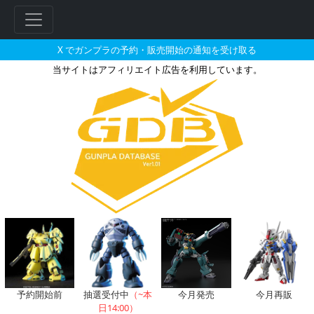
X でガンプラの予約・販売開始の通知を受け取る
当サイトはアフィリエイト広告を利用しています。
イエローサブマリンで販売・再販
予約開始前
抽選受付中
（~本
今月発売
今月再販
日14:00）