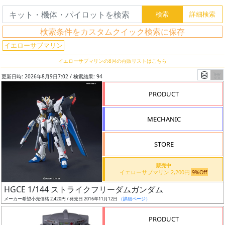
検索条件をカスタムクイック検索に保存
イエローサブマリン
イエローサブマリンの8月の再販リストはこちら
更新日時: 2026年8月9日7:02 / 検索結果: 94
PRODUCT
MECHANIC
STORE
フ
販売中
イエローサブマリン 2,200円
9%Off
リ
HGCE 1/144 ストライクフリーダムガンダム
ー
メーカー希望小売価格 2,420円 / 発売日 2016年11月12日
（詳細ページ）
ワ
ー
PRODUCT