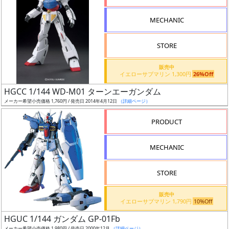
MECHANIC
STORE
割
販売中
引
イエローサブマリン 1,300円
26%Off
HGCC 1/144 WD-M01 ターンエーガンダム
メーカー希望小売価格 1,760円 / 発売日 2014年4月12日
（詳細ページ）
販
PRODUCT
路
MECHANIC
STORE
店
舗
販売中
イエローサブマリン 1,790円
10%Off
HGUC 1/144 ガンダム GP-01Fb
メーカー希望小売価格 1,980円 / 発売日 2000年12月
（詳細ページ）