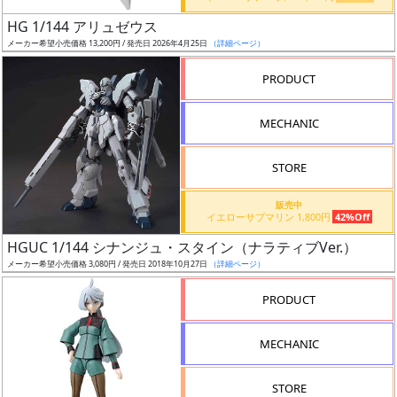
ス
ア
HG 1/144 アリュゼウス
ー
メーカー希望小売価格 13,200円 / 発売日 2026年4月25日
（詳細ページ）
ト
PRODUCT
イ
ラ
MECHANIC
ス
ト
STORE
レ
ー
販売中
タ
イエローサブマリン 1,800円
42%Off
ー
HGUC 1/144 シナンジュ・スタイン（ナラティブVer.）
メーカー希望小売価格 3,080円 / 発売日 2018年10月27日
（詳細ページ）
PRODUCT
付
属
MECHANIC
品
（β）
STORE