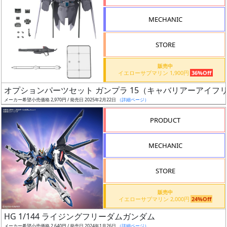
ド
検
MECHANIC
索
STORE
販売中
グ
イエローサブマリン 1,900円
36%Off
レ
オプションパーツセット ガンプラ 15（キャバリアーアイフ
ー
メーカー希望小売価格 2,970円 / 発売日 2025年2月22日
（詳細ページ）
ド
PRODUCT
MECHANIC
ス
ケ
STORE
ー
ル
販売中
イエローサブマリン 2,000円
24%Off
HG 1/144 ライジングフリーダムガンダム
メーカー希望小売価格 2,640円 / 発売日 2024年1月26日
（詳細ページ）