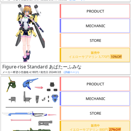
成
形
PRODUCT
色
MECHANIC
シ
STORE
リ
販売中
ー
イエローサブマリン 3,770円
10%Off
ズ・
Figure-rise Standard あばたーふみな
タ
メーカー希望小売価格 4,180円 / 発売日 2024年3月
（詳細ページ）
イ
ト
PRODUCT
ル
MECHANIC
STORE
状
況
販売中
イエローサブマリン 880円
27%Off