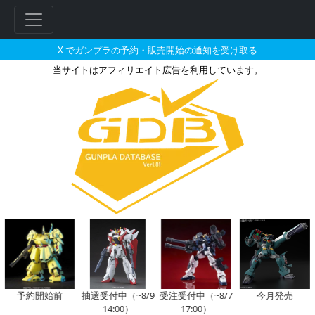
X でガンプラの予約・販売開始の通知を受け取る
当サイトはアフィリエイト広告を利用しています。
ゾロアットの販売・再販・予約情
フ
リ
ー
ワ
ー
ド
検
索
予約開始前
抽選受付中（~8/9
受注受付中（~8/7
今月発売
14:00）
17:00）