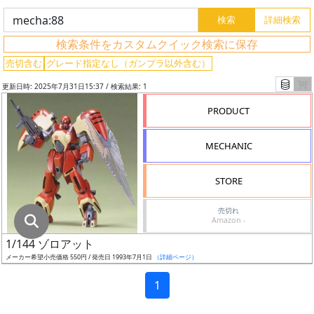
グ
レ
検索条件をカスタムクイック検索に保存
ー
ド
売切含む
グレード指定なし（ガンプラ以外含む）
更新日時: 2025年7月31日15:37 / 検索結果: 1
PRODUCT
ス
ケ
MECHANIC
ー
ル
STORE
売切れ
Amazon -
成
1/144 ゾロアット
形
メーカー希望小売価格 550円 / 発売日 1993年7月1日
（詳細ページ）
色
1