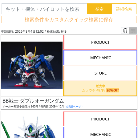
検索条件をカスタムクイック検索に保存
更新日時: 2026年8月4日12:02 / 検索結果: 649
PRODUCT
MECHANIC
STORE
販売中
ムラウチ 487円
26%Off
フ
BB戦士 ダブルオーガンダム
リ
メーカー希望小売価格 660円 / 発売日 2008年10月
（詳細ページ）
ー
PRODUCT
ワ
ー
MECHANIC
ド