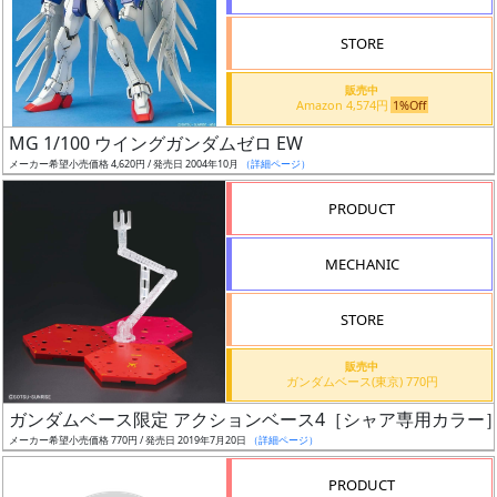
STORE
販売中
Amazon 4,574円
1%Off
割
MG 1/100 ウイングガンダムゼロ EW
引
メーカー希望小売価格 4,620円 / 発売日 2004年10月
（詳細ページ）
PRODUCT
販
MECHANIC
路
STORE
店
販売中
ガンダムベース(東京) 770円
舗
ガンダムベース限定 アクションベース4［シャア専用カラー
メーカー希望小売価格 770円 / 発売日 2019年7月20日
（詳細ページ）
PRODUCT