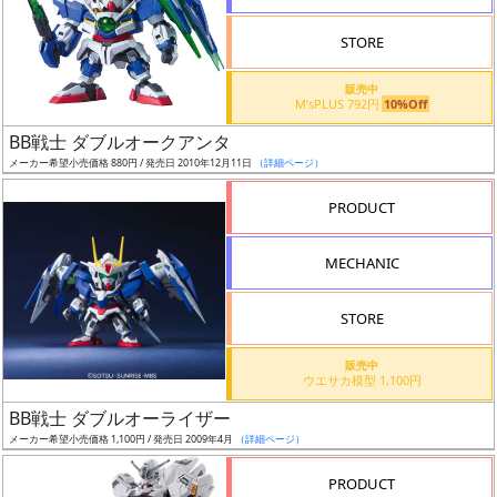
検
STORE
索
販売中
M’sPLUS 792円
10%Off
BB戦士 ダブルオークアンタ
グ
メーカー希望小売価格 880円 / 発売日 2010年12月11日
（詳細ページ）
レ
ー
PRODUCT
ド
MECHANIC
ス
STORE
ケ
販売中
ー
ウエサカ模型 1,100円
ル
BB戦士 ダブルオーライザー
メーカー希望小売価格 1,100円 / 発売日 2009年4月
（詳細ページ）
PRODUCT
成