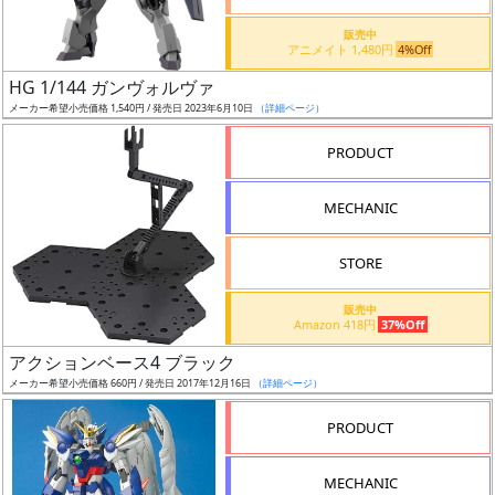
価
格
販売中
アニメイト 1,480円
4%Off
改
定
HG 1/144 ガンヴォルヴァ
メーカー希望小売価格 1,540円 / 発売日 2023年6月10日
（詳細ページ）
予
定
PRODUCT
発
MECHANIC
売
時
STORE
期
販売中
Amazon 418円
37%Off
アクションベース4 ブラック
メーカー希望小売価格 660円 / 発売日 2017年12月16日
（詳細ページ）
再
PRODUCT
販
月
MECHANIC