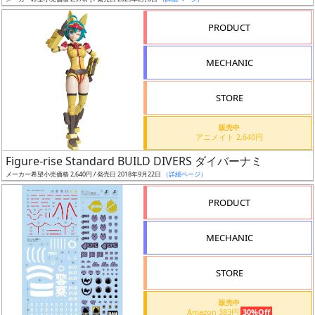
ア
PRODUCT
ー
ト
MECHANIC
イ
ラ
ス
STORE
ト
販売中
レ
アニメイト 2,640円
ー
Figure-rise Standard BUILD DIVERS ダイバーナミ
タ
メーカー希望小売価格 2,640円 / 発売日 2018年9月22日
（詳細ページ）
ー
PRODUCT
MECHANIC
付
属
STORE
品
（β）
販売中
Amazon 383円
30%Off