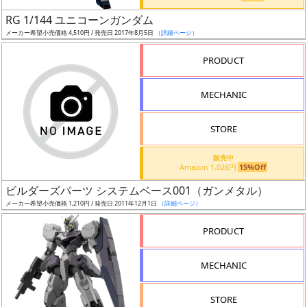
日
RG 1/144 ユニコーンガンダム
発
メーカー希望小売価格 4,510円 / 発売日 2017年8月5日
（詳細ページ）
売
PRODUCT
Web
MECHANIC
プッ
シュ
通知
STORE
対象
販売中
Amazon 1,028円
15%Off
ギ
ビルダーズパーツ システムベース001（ガンメタル）
ャ
メーカー希望小売価格 1,210円 / 発売日 2011年12月1日
（詳細ページ）
ラ
リ
PRODUCT
ー
あ
MECHANIC
り
STORE