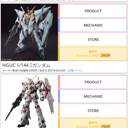
売
切
PRODUCT
含
む
MECHANIC
開
STORE
始
前
販売中
Amazon 6,480円
2%Off
抽
HGUC 1/144 Ξガンダム
選
メーカー希望小売価格 6,600円 / 発売日 2021年4月24日
（詳細ページ）
中
PRODUCT
在
MECHANIC
庫
復
STORE
活
販売中
近
Amazon 4,444円
1%Off