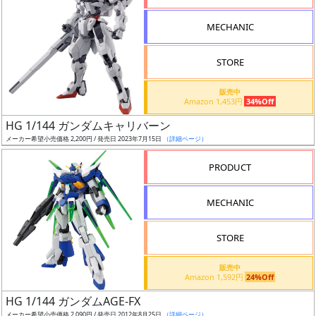
形
MECHANIC
色
STORE
シ
販売中
Amazon 1,453円
34%Off
リ
HG 1/144 ガンダムキャリバーン
ー
メーカー希望小売価格 2,200円 / 発売日 2023年7月15日
（詳細ページ）
ズ・
タ
PRODUCT
イ
ト
MECHANIC
ル
STORE
販売中
状
Amazon 1,592円
24%Off
況
HG 1/144 ガンダムAGE-FX
メーカー希望小売価格 2,090円 / 発売日 2012年8月25日
（詳細ページ）