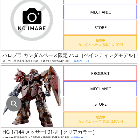
指
定
MECHANIC
し
た
STORE
店
舗
販売中
ガンダムベース(福岡) 1,100円
が
最
ハロプラ ガンダムベース限定 ハロ［ペインティングモデル
安
メーカー希望小売価格 1,100円 / 発売日 2019年4月20日
（詳細ページ）
値
PRODUCT
の
み
MECHANIC
表
示
STORE
ボ
販売中
ッ
ガンダムベース(東京) 2,970円
ク
HG 1/144 メッサーF01型［クリアカラー］
ス
メーカー希望小売価格 2,970円 / 発売日 2025年2月8日
（詳細ページ）