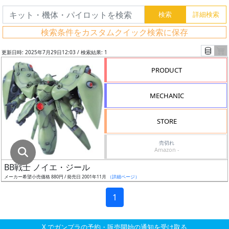
グ
レ
検索条件をカスタムクイック検索に保存
ー
ド
更新日時: 2025年7月29日12:03 / 検索結果: 1
PRODUCT
ス
MECHANIC
ケ
ー
STORE
ル
売切れ
Amazon -
BB戦士 ノイエ・ジール
成
メーカー希望小売価格 880円 / 発売日 2001年11月
（詳細ページ）
形
色
1
X でガンプラの予約・販売開始の通知を受け取る