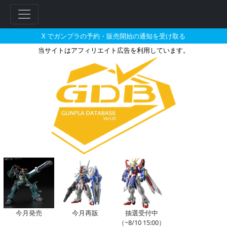
X でガンプラの予約・販売開始の通知を受け取る
当サイトはアフィリエイト広告を利用しています。
BB戦士 ノイエ・ジールの販売・
フ
リ
ー
ワ
ー
ド
検
索
今月発売
今月再販
抽選受付中
（~8/10 15:00）