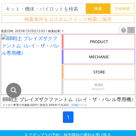
グ
レ
検索条件をカスタムクイック検索に保存
ー
ド
更新日時: 2025年7月29日12:03 / 検索結果: 1
PRODUCT
ス
MECHANIC
ケ
ー
STORE
ル
売切れ
Amazon -
BB戦士 ブレイズザクファントム（レイ・ザ・バレル専用機）
成
メーカー希望小売価格 660円 / 発売日 2005年11月26日
（詳細ページ）
形
色
1
X でガンプラの予約・販売開始の通知を受け取る