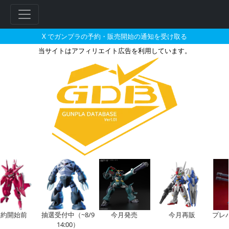
X でガンプラの予約・販売開始の通知を受け取る
当サイトはアフィリエイト広告を利用しています。
BB戦士 ブレイズザクファント
フ
リ
ー
ワ
ー
ド
検
索
約開始前
抽選受付中（~8/9
今月発売
今月再販
プレ
14:00）