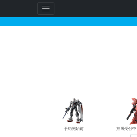
BB戦士 戦国アストレ
フ
リ
ー
ワ
ー
ド
検
索
バン新規予約
予約開始前
抽選受付中（~