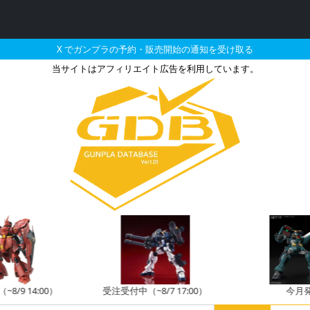
X でガンプラの予約・販売開始の通知を受け取る
当サイトはアフィリエイト広告を利用しています。
イ頑駄無の販売・再販・予
8/9 14:00）
受注受付中（~8/7 17:00）
今月