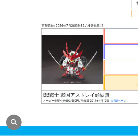
グ
レ
ー
更新日時: 2026年7月26日9:32 / 検索結果: 1
ド
ス
ケ
ー
ル
BB戦士 戦国アストレイ頑駄無
メーカー希望小売価格 660円 / 発売日 2014年4月12日
（詳細ページ）
成
形
色