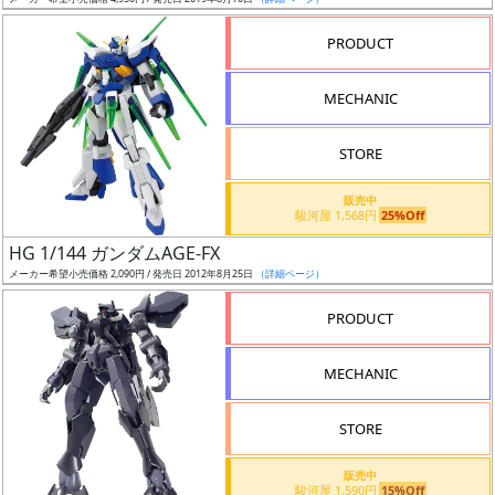
ア
PRODUCT
ー
ト
MECHANIC
イ
ラ
ス
STORE
ト
販売中
レ
駿河屋 1,568円
25%Off
ー
HG 1/144 ガンダムAGE-FX
タ
メーカー希望小売価格 2,090円 / 発売日 2012年8月25日
（詳細ページ）
ー
PRODUCT
MECHANIC
付
属
STORE
品
（β）
販売中
駿河屋 1,590円
15%Off