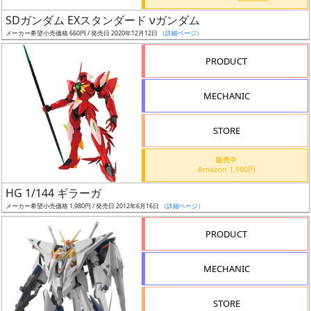
日
SDガンダム EXスタンダード νガンダム
発
メーカー希望小売価格 660円 / 発売日 2020年12月12日
（詳細ページ）
売
PRODUCT
Web
MECHANIC
プッ
シュ
通知
STORE
対象
販売中
Amazon 1,980円
ギ
HG 1/144 ギラーガ
ャ
メーカー希望小売価格 1,980円 / 発売日 2012年6月16日
（詳細ページ）
ラ
リ
PRODUCT
ー
あ
MECHANIC
り
STORE