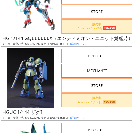
STORE
販売中
Amazon 1,752円
39%Off
割
HG 1/144 GQuuuuuuX（エンディミオン・ユニット覚醒時）
引
メーカー希望小売価格 2,860円 / 発売日 2026年1月10日
（詳細ページ）
PRODUCT
販
MECHANIC
路
STORE
店
販売中
Amazon 1,100円
17%Off
舗
HGUC 1/144 ザクI
メーカー希望小売価格 1,320円 / 発売日 2006年5月31日
（詳細ページ）
PRODUCT