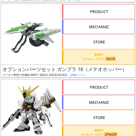
売
切
PRODUCT
含
む
MECHANIC
開
STORE
始
前
販売中
Amazon 846円
4%Off
抽
オプションパーツセット ガンプラ 16（メテオホッパー）
選
メーカー希望小売価格 880円 / 発売日 2025年4月26日
（詳細ページ）
中
PRODUCT
在
MECHANIC
庫
復
STORE
活
販売中
近
Amazon 485円
27%Off