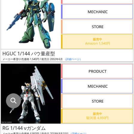
指
定
MECHANIC
し
た
STORE
店
舗
販売中
Amazon 1,540円
が
最
HGUC 1/144 バウ量産型
安
メーカー希望小売価格 1,540円 / 発売日 2002年6月
（詳細ページ）
値
PRODUCT
の
み
MECHANIC
表
示
STORE
ボ
販売中
ッ
駿河屋 4,950円
ク
RG 1/144 νガンダム
ス
メーカー希望小売価格 4,950円 / 発売日 2019年8月10日
（詳細ページ）