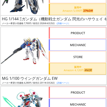
価
格
販売中
Amazon 5,590円
27%Off
改
定
HG 1/144 Ξガンダム（機動戦士ガンダム 閃光のハサウェイ
メーカー希望小売価格 7,700円 / 発売日 2026年4月25日
（詳細ページ）
予
定
PRODUCT
発
MECHANIC
売
時
STORE
期
販売中
Amazon 4,120円
4%Off
MG 1/100 ウイングガンダム EW
メーカー希望小売価格 4,290円 / 発売日 2011年3月26日
（詳細ページ）
再
PRODUCT
販
月
MECHANIC