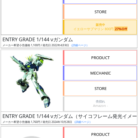
検
STORE
索
販売中
イエローサブマリン 800円
27%Off
ENTRY GRADE 1/144 νガンダム
グ
メーカー希望小売価格 1,100円 / 発売日 2022年4月9日
（詳細ページ）
レ
ー
PRODUCT
ド
MECHANIC
ス
STORE
ケ
売切れ
ー
Amazon -
ル
ENTRY GRADE 1/144 νガンダム（サイコフレーム発光イ
メーカー希望小売価格 1,760円 / 発売日 2024年10月28日
（詳細ページ）
PRODUCT
成