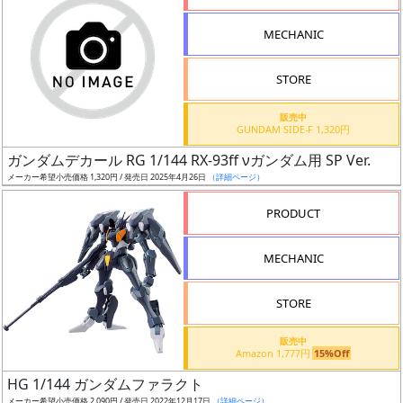
形
MECHANIC
色
STORE
シ
販売中
GUNDAM SIDE-F 1,320円
リ
ガンダムデカール RG 1/144 RX-93ff νガンダム用 SP Ver.
ー
メーカー希望小売価格 1,320円 / 発売日 2025年4月26日
（詳細ページ）
ズ・
タ
PRODUCT
イ
ト
MECHANIC
ル
STORE
販売中
状
Amazon 1,777円
15%Off
況
HG 1/144 ガンダムファラクト
メーカー希望小売価格 2,090円 / 発売日 2022年12月17日
（詳細ページ）