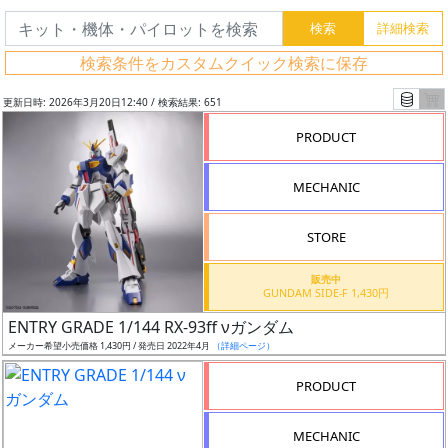
検索条件をカスタムクイック検索に保存
更新日時: 2026年3月20日12:40 / 検索結果: 651
PRODUCT
MECHANIC
STORE
販売中
GUNDAM SIDE-F 1,430円
フ
ENTRY GRADE 1/144 RX-93ff νガンダム
リ
メーカー希望小売価格 1,430円 / 発売日 2022年4月
（詳細ページ）
ー
PRODUCT
ワ
ー
MECHANIC
ド