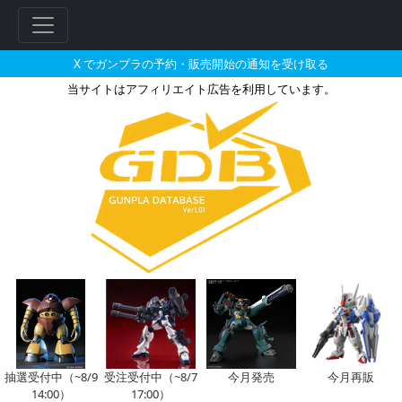
X でガンプラの予約・販売開始の通知を受け取る
当サイトはアフィリエイト広告を利用しています。
ENTRY GRADE 1/144 RX
抽選受付中（~8/9
受注受付中（~8/7
今月発売
今月再販
14:00）
17:00）