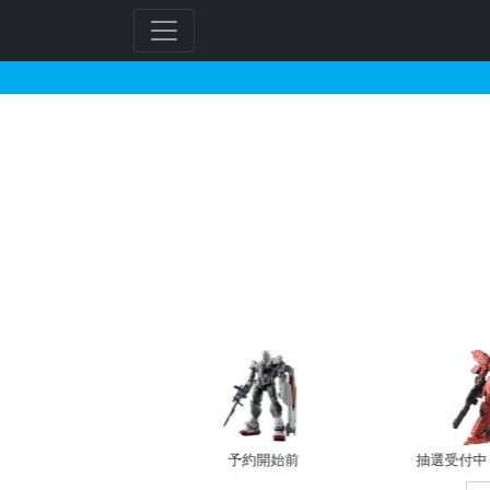
ENTRY GRADE 1
フ
リ
ー
ワ
ー
ド
検
索
予約開始前
抽選受付中（~