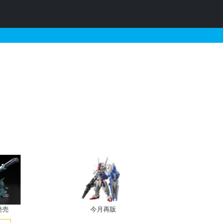
（ライトパッケージVer.）
発売
今月再販
プレバン新規