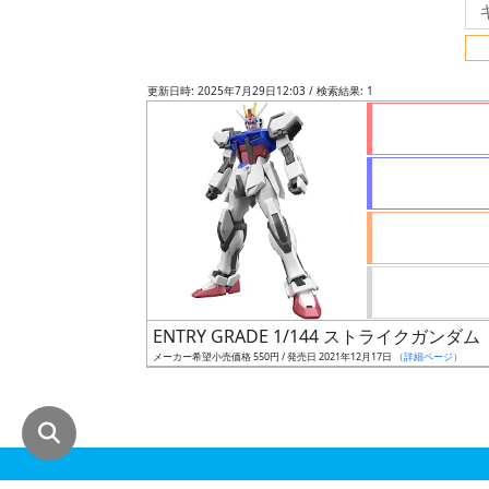
グ
レ
ー
更新日時: 2025年7月29日12:03 / 検索結果: 1
ド
ス
ケ
ー
ル
ENTRY GRADE 1/144 ストライクガン
メーカー希望小売価格 550円 / 発売日 2021年12月17日
（詳細ページ）
成
形
色