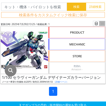
グ
レ
検索条件をカスタムクイック検索に保存
ー
ド
更新日時: 2025年7月29日13:25 / 検索結果: 1
PRODUCT
ス
MECHANIC
ケ
ー
STORE
ル
売切れ
Amazon -
1/100 セラヴィーガンダム デザイナーズカラーバージョン
成
メーカー希望小売価格 4,620円 / 発売日 2009年9月1日
（詳細ページ）
形
色
1
X でガンプラの予約・販売開始の通知を受け取る