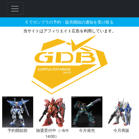
X でガンプラの予約・販売開始の通知を受け取る
当サイトはアフィリエイト広告を利用しています。
1/100 セラヴィーガンダム 
フ
リ
ー
ワ
ー
ド
検
索
予約開始前
抽選受付中（~8/9
今月発売
今月再販
14:00）