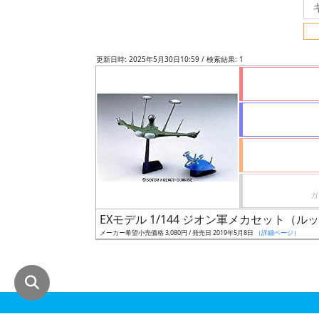
グ
レ
ー
更新日時: 2025年5月30日10:59 / 検索結果: 1
ド
ス
ケ
ー
ル
EXモデル 1/144 ジオン軍メカセット（
メーカー希望小売価格 3,080円 / 発売日 2019年5月8日
（詳細ページ）
成
形
色