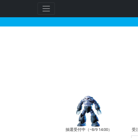
EXモデル 1/144 
フ
リ
ー
ワ
ー
ド
検
索
予約開始前
抽選受付中（~8/9 14:00）
受注受