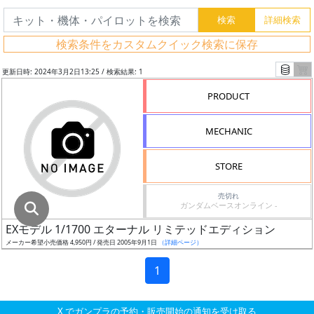
グ
レ
検索条件をカスタムクイック検索に保存
ー
ド
更新日時: 2024年3月2日13:25 / 検索結果: 1
PRODUCT
ス
MECHANIC
ケ
ー
STORE
ル
売切れ
ガンダムベースオンライン -
EXモデル 1/1700 エターナル リミテッドエディション
成
メーカー希望小売価格 4,950円 / 発売日 2005年9月1日
（詳細ページ）
形
色
1
X でガンプラの予約・販売開始の通知を受け取る