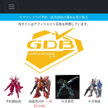
X でガンプラの予約・販売開始の通知を受け取る
当サイトはアフィリエイト広告を利用しています。
EXモデル 1/1700 エターナ
フ
リ
ー
ワ
ー
ド
検
索
予約開始前
抽選受付中
（~本
今月発売
今月再販
日14:00）