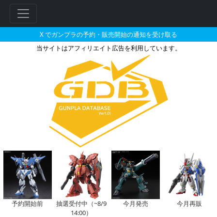
X でガンプラの予約・販売開始の通知を受け取る
当サイトはアフィリエイト広告を利用しています。
1/100 ゾゴックの販売・再販・予
フ
リ
ー
ワ
ー
ド
検
索
予約開始前
抽選受付中（~8/9
今月発売
今月再販
14:00）