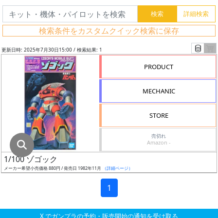
グ
レ
検索条件をカスタムクイック検索に保存
ー
ド
更新日時: 2025年7月30日15:00 / 検索結果: 1
PRODUCT
ス
MECHANIC
ケ
ー
STORE
ル
売切れ
Amazon -
1/100 ゾゴック
成
メーカー希望小売価格 880円 / 発売日 1982年11月
（詳細ページ）
形
色
1
X でガンプラの予約・販売開始の通知を受け取る