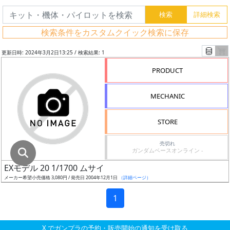
グ
レ
検索条件をカスタムクイック検索に保存
ー
ド
更新日時: 2024年3月2日13:25 / 検索結果: 1
PRODUCT
ス
MECHANIC
ケ
ー
STORE
ル
売切れ
ガンダムベースオンライン -
EXモデル 20 1/1700 ムサイ
成
メーカー希望小売価格 3,080円 / 発売日 2004年12月1日
（詳細ページ）
形
色
1
X でガンプラの予約・販売開始の通知を受け取る