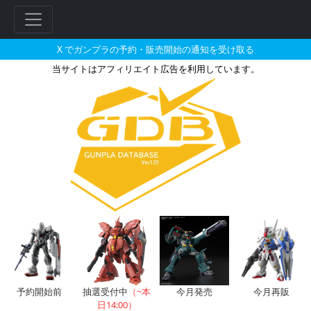
X でガンプラの予約・販売開始の通知を受け取る
当サイトはアフィリエイト広告を利用しています。
EXモデル 20 1/1700 ムサイ
フ
リ
ー
ワ
ー
ド
検
索
予約開始前
抽選受付中
（~本
今月発売
今月再販
日14:00）