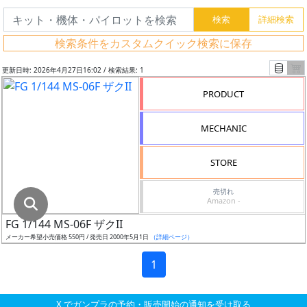
グ
レ
検索条件をカスタムクイック検索に保存
ー
ド
更新日時: 2026年4月27日16:02 / 検索結果: 1
PRODUCT
ス
MECHANIC
ケ
ー
STORE
ル
売切れ
Amazon -
FG 1/144 MS-06F ザクII
成
メーカー希望小売価格 550円 / 発売日 2000年5月1日
（詳細ページ）
形
色
1
X でガンプラの予約・販売開始の通知を受け取る