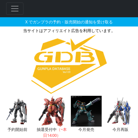
X でガンプラの予約・販売開始の通知を受け取る
当サイトはアフィリエイト広告を利用しています。
FG 1/144 MS-06F ザクIIの販
フ
リ
ー
ワ
ー
ド
検
索
予約開始前
抽選受付中
（~本
今月発売
今月再販
日14:00）