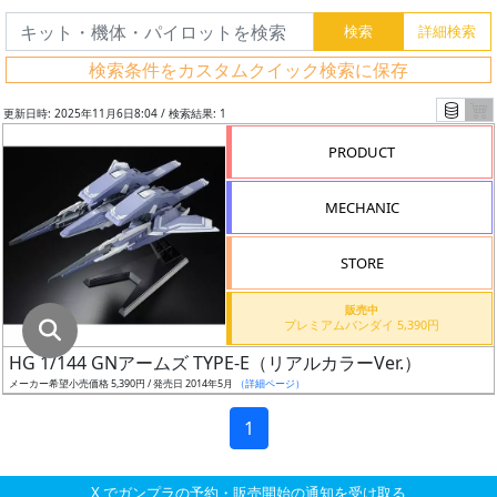
グ
レ
検索条件をカスタムクイック検索に保存
ー
ド
更新日時: 2025年11月6日8:04 / 検索結果: 1
PRODUCT
ス
MECHANIC
ケ
ー
STORE
ル
販売中
プレミアムバンダイ 5,390円
HG 1/144 GNアームズ TYPE-E（リアルカラーVer.）
成
メーカー希望小売価格 5,390円 / 発売日 2014年5月
（詳細ページ）
形
色
1
X でガンプラの予約・販売開始の通知を受け取る