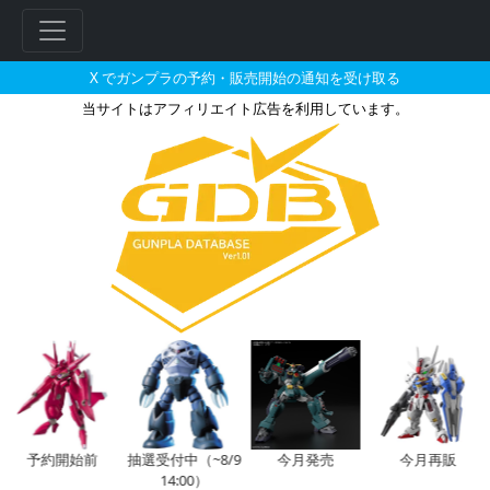
X でガンプラの予約・販売開始の通知を受け取る
当サイトはアフィリエイト広告を利用しています。
HG 1/144 GNアームズ TYPE
フ
リ
ー
ワ
ー
ド
検
索
予約開始前
抽選受付中（~8/9
今月発売
今月再販
14:00）