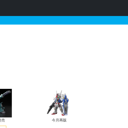
ン（ユウ･カジマ専用機）の販
発売
今月再販