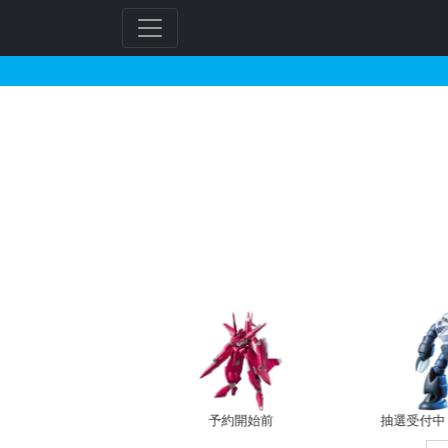
HG 1/144 GUNDA
フ
リ
ー
ワ
ー
ド
検
索
バン新規予約
予約開始前
抽選受付中（~