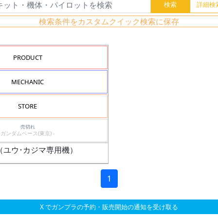
検索条件をカスタムクイック検索に保存
PRODUCT
MECHANIC
STORE
売切れ
ガンダムベース(東京) -
ェガン（ユウ･カジマ専用機）
1
X でガンプラの予約・販売開始の通知を受け取る