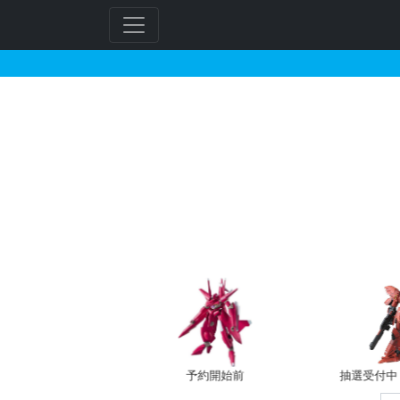
HG 1/144 RX-7
フ
リ
ー
ワ
ー
ド
検
索
バン新規予約
予約開始前
抽選受付中（~