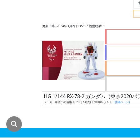
グ
レ
ー
更新日時: 2024年3月2日13:25 / 検索結果: 1
ド
ス
ケ
ー
ル
HG 1/144 RX-78-2 ガンダム（東京2
メーカー希望小売価格 1,320円 / 発売日 2020年6月6日
（詳細ページ）
成
形
色