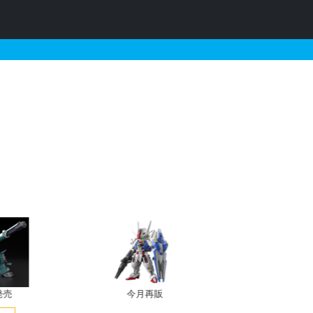
0パラリンピックエンブレム）
発売
今月再販