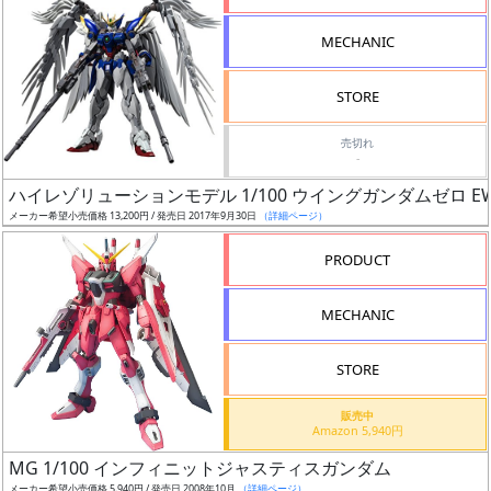
形
MECHANIC
色
STORE
シ
売切れ
-
リ
ハイレゾリューションモデル 1/100 ウイングガンダムゼロ E
ー
メーカー希望小売価格 13,200円 / 発売日 2017年9月30日
（詳細ページ）
ズ・
タ
PRODUCT
イ
ト
MECHANIC
ル
STORE
販売中
状
Amazon 5,940円
況
MG 1/100 インフィニットジャスティスガンダム
メーカー希望小売価格 5,940円 / 発売日 2008年10月
（詳細ページ）