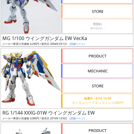
検
STORE
索
売切れ
Amazon -
MG 1/100 ウイングガンダム EW Ver.Ka
グ
メーカー希望小売価格 4,290円 / 発売日 2004年3月1日
（詳細ページ）
レ
ー
PRODUCT
ド
MECHANIC
ス
STORE
ケ
抽選中 ~8/10 15:00
ー
ガンダムベースオンライン 3,080円
ル
RG 1/144 XXXG-01W ウイングガンダム EW
メーカー希望小売価格 3,080円 / 発売日 2016年1月9日
（詳細ページ）
PRODUCT
成