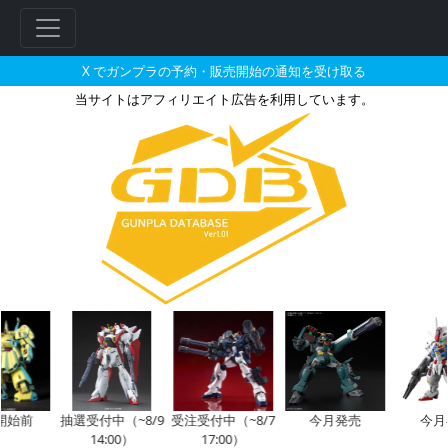
X でガンプラの予約・販売開始の通知を受け取る
当サイトはアフィリエイト広告を利用しています。
1/100 ハイレゾリューション
始前
抽選受付中（~8/9
受注受付中（~8/7
今月発売
今月再
14:00）
17:00）