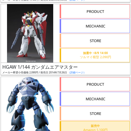
ア
PRODUCT
ー
ト
MECHANIC
イ
ラ
ス
STORE
ト
抽選中 ~8/9 14:00
レ
ツルマイ模型 2,090円
ー
HGAW 1/144 ガンダムエアマスター
タ
メーカー希望小売価格 2,090円 / 発売日 2014年7月26日
（詳細ページ）
ー
PRODUCT
MECHANIC
付
属
STORE
品
（β）
販売中
Amazon 1,100円