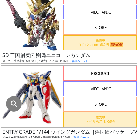
指
定
MECHANIC
し
た
STORE
店
舗
販売中
ヨドバシ.com 682円
23%Off
が
最
SD 三国創傑伝 劉備ユニコーンガンダム
安
メーカー希望小売価格 880円 / 発売日 2021年1月16日
（詳細ページ）
値
PRODUCT
の
み
MECHANIC
表
示
STORE
ボ
販売中
ッ
トイザらス 1,759円
ク
ENTRY GRADE 1/144 ウイングガンダム［浮世絵パッケージVe
ス
メーカー希望小売価格 1,760円 / 発売日 2026年8月29日
（詳細ページ）