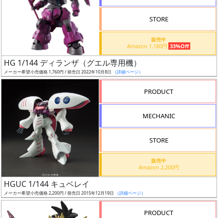
STORE
販売中
Amazon 1,180円
33%Off
割
HG 1/144 ディランザ（グエル専用機）
引
メーカー希望小売価格 1,760円 / 発売日 2022年10月8日
（詳細ページ）
PRODUCT
販
MECHANIC
路
STORE
店
販売中
Amazon 2,200円
舗
HGUC 1/144 キュベレイ
メーカー希望小売価格 2,200円 / 発売日 2015年12月19日
（詳細ページ）
PRODUCT