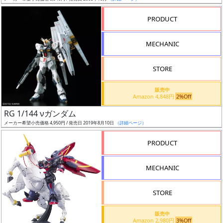
売
切
PRODUCT
含
む
MECHANIC
開
STORE
始
前
販売中
Amazon 4,848円
2%Off
抽
RG 1/144 νガンダム
選
メーカー希望小売価格 4,950円 / 発売日 2019年8月10日
（詳細ページ）
中
PRODUCT
在
MECHANIC
庫
復
STORE
活
販売中
近
Amazon 2,980円
3%Off