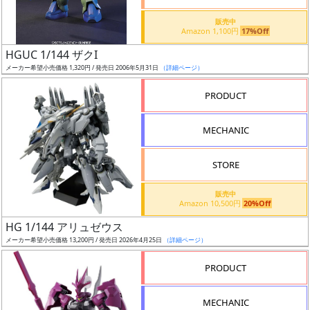
価
格
販売中
Amazon 1,100円
17%Off
改
定
HGUC 1/144 ザクI
メーカー希望小売価格 1,320円 / 発売日 2006年5月31日
（詳細ページ）
予
定
PRODUCT
発
MECHANIC
売
時
STORE
期
販売中
Amazon 10,500円
20%Off
HG 1/144 アリュゼウス
メーカー希望小売価格 13,200円 / 発売日 2026年4月25日
（詳細ページ）
再
PRODUCT
販
月
MECHANIC