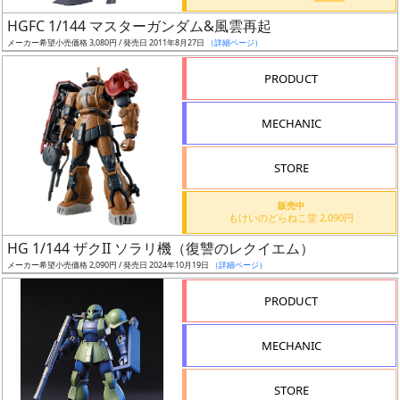
日
HGFC 1/144 マスターガンダム&風雲再起
発
メーカー希望小売価格 3,080円 / 発売日 2011年8月27日
（詳細ページ）
売
PRODUCT
Web
MECHANIC
プッ
シュ
通知
STORE
対象
販売中
もけいのどらねこ堂 2,090円
ギ
HG 1/144 ザクII ソラリ機（復讐のレクイエム）
ャ
メーカー希望小売価格 2,090円 / 発売日 2024年10月19日
（詳細ページ）
ラ
リ
PRODUCT
ー
あ
MECHANIC
り
STORE