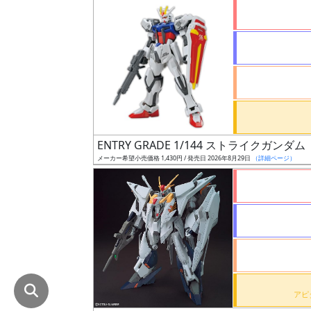
在
庫
復
活
近
日
発
ENTRY GRADE 1/144 ストライクガン
売
メーカー希望小売価格 1,430円 / 発売日 2026年8月29日
（詳細ページ）
Web
プッ
シュ
通知
対象
ギ
ャ