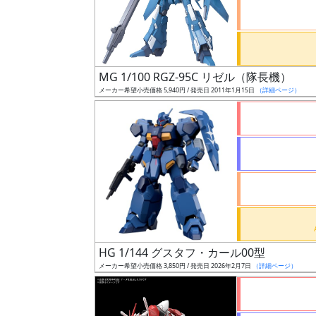
ケ
ー
ル
MG 1/100 RGZ-95C リゼル（隊長機）
メーカー希望小売価格 5,940円 / 発売日 2011年1月15日
（詳細ページ）
成
形
色
シ
リ
ー
ズ・
HG 1/144 グスタフ・カール00型
タ
メーカー希望小売価格 3,850円 / 発売日 2026年2月7日
（詳細ページ）
イ
ト
ル