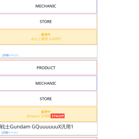
MECHANIC
STORE
販売中
みなと模型 2,420円
ド
日
（詳細ページ）
PRODUCT
MECHANIC
STORE
販売中
Amazon 379円
31%Off
士Gundam GQuuuuuuX汎用1
（詳細ページ）