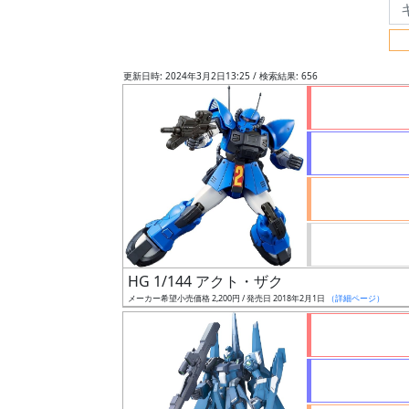
フ
リ
ー
更新日時: 2024年3月2日13:25 / 検索結果: 656
ワ
ー
ド
検
索
グ
レ
HG 1/144 アクト・ザク
ー
メーカー希望小売価格 2,200円 / 発売日 2018年2月1日
（詳細ページ）
ド
ス