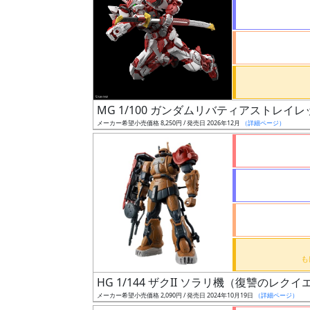
状
況
売
MG 1/100 ガンダムリバティアストレイ
切
メーカー希望小売価格 8,250円 / 発売日 2026年12月
（詳細ページ）
含
む
開
始
前
抽
選
HG 1/144 ザクII ソラリ機（復讐のレクイ
中
メーカー希望小売価格 2,090円 / 発売日 2024年10月19日
（詳細ページ）