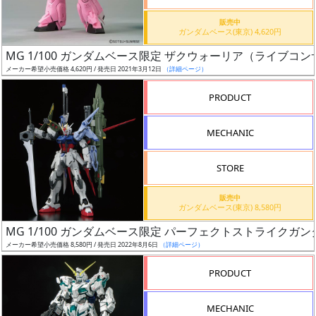
価
格
販売中
ガンダムベース(東京) 4,620円
改
定
MG 1/100 ガンダムベース限定 ザクウォーリア（ライブコンサー
メーカー希望小売価格 4,620円 / 発売日 2021年3月12日
（詳細ページ）
予
定
PRODUCT
発
MECHANIC
売
時
STORE
期
販売中
ガンダムベース(東京) 8,580円
MG 1/100 ガンダムベース限定 パーフェクトストライクガ
メーカー希望小売価格 8,580円 / 発売日 2022年8月6日
（詳細ページ）
再
PRODUCT
販
月
MECHANIC