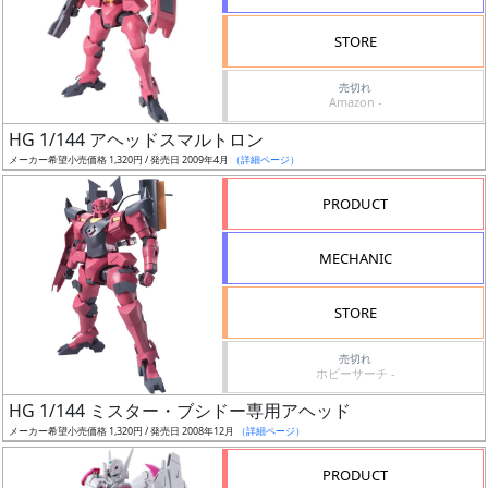
検
STORE
索
売切れ
Amazon -
HG 1/144 アヘッドスマルトロン
グ
メーカー希望小売価格 1,320円 / 発売日 2009年4月
（詳細ページ）
レ
ー
PRODUCT
ド
MECHANIC
ス
STORE
ケ
売切れ
ー
ホビーサーチ -
ル
HG 1/144 ミスター・ブシドー専用アヘッド
メーカー希望小売価格 1,320円 / 発売日 2008年12月
（詳細ページ）
PRODUCT
成