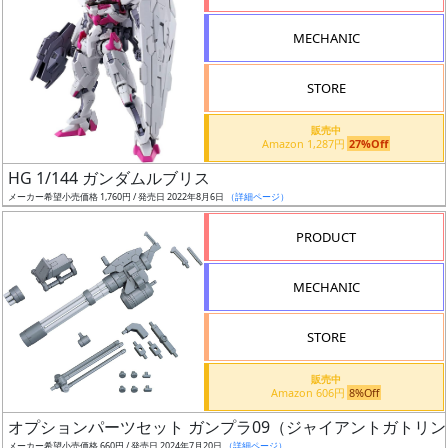
形
MECHANIC
色
STORE
シ
販売中
Amazon 1,287円
27%Off
リ
HG 1/144 ガンダムルブリス
ー
メーカー希望小売価格 1,760円 / 発売日 2022年8月6日
（詳細ページ）
ズ・
タ
PRODUCT
イ
ト
MECHANIC
ル
STORE
販売中
状
Amazon 606円
8%Off
況
オプションパーツセット ガンプラ09（ジャイアントガトリン
メーカー希望小売価格 660円 / 発売日 2024年7月20日
（詳細ページ）