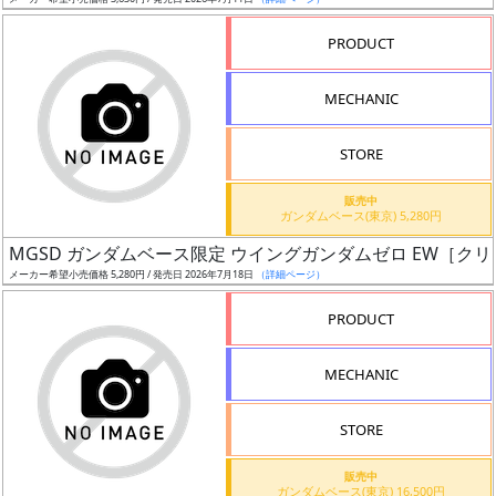
ア
PRODUCT
ー
ト
MECHANIC
イ
ラ
ス
STORE
ト
販売中
レ
ガンダムベース(東京) 5,280円
ー
MGSD ガンダムベース限定 ウイングガンダムゼロ EW［ク
タ
メーカー希望小売価格 5,280円 / 発売日 2026年7月18日
（詳細ページ）
ー
PRODUCT
MECHANIC
付
属
STORE
品
（β）
販売中
ガンダムベース(東京) 16,500円