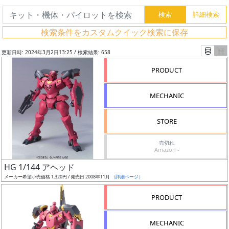
検索条件をカスタムクイック検索に保存
更新日時: 2024年3月2日13:25 / 検索結果: 658
PRODUCT
MECHANIC
STORE
売切れ
Amazon -
フ
HG 1/144 アヘッド
リ
メーカー希望小売価格 1,320円 / 発売日 2008年11月
（詳細ページ）
ー
PRODUCT
ワ
ー
MECHANIC
ド