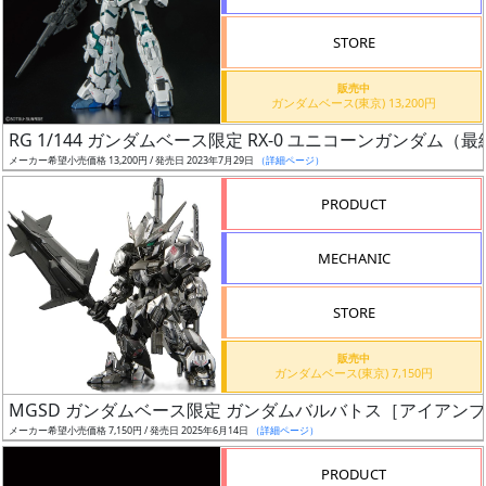
STORE
販売中
ガンダムベース(東京) 13,200円
割
RG 1/144 ガンダムベース限定 RX-0 ユニコーンガンダム
引
メーカー希望小売価格 13,200円 / 発売日 2023年7月29日
（詳細ページ）
PRODUCT
販
MECHANIC
路
STORE
店
販売中
ガンダムベース(東京) 7,150円
舗
MGSD ガンダムベース限定 ガンダムバルバトス［アイアン
メーカー希望小売価格 7,150円 / 発売日 2025年6月14日
（詳細ページ）
PRODUCT