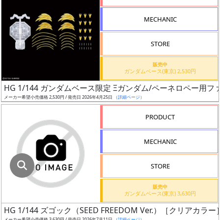
指
定
MECHANIC
し
た
STORE
店
舗
販売中
ガンダムベース(東京) 2,530円
が
最
HG 1/144 ガンダムベース限定 Ξガンダム/ペーネロペー用
安
メーカー希望小売価格 2,530円 / 発売日 2026年4月25日
（詳細ページ）
値
PRODUCT
の
み
MECHANIC
表
示
STORE
ボ
販売中
ッ
ガンダムベース(東京) 3,630円
ク
HG 1/144 ズゴック（SEED FREEDOM Ver.）［クリアカラー
ス
メーカー希望小売価格 3,630円 / 発売日 2026年7月11日
（詳細ページ）