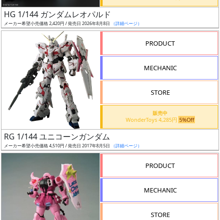
日
HG 1/144 ガンダムレオパルド
発
メーカー希望小売価格 2,420円 / 発売日 2026年8月8日
（詳細ページ）
売
PRODUCT
Web
MECHANIC
プッ
シュ
通知
STORE
対象
販売中
WonderToys 4,285円
5%Off
ギ
RG 1/144 ユニコーンガンダム
ャ
メーカー希望小売価格 4,510円 / 発売日 2017年8月5日
（詳細ページ）
ラ
リ
PRODUCT
ー
あ
MECHANIC
り
STORE