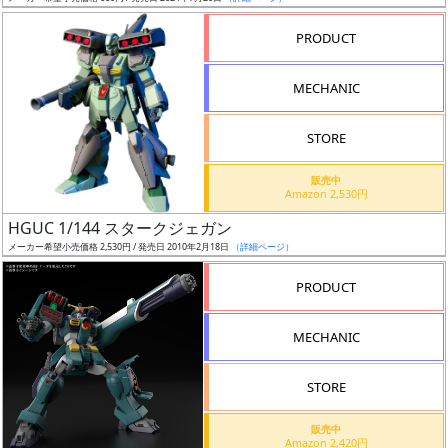
売
切
PRODUCT
含
む
MECHANIC
開
STORE
始
前
販売中
Amazon 2,530円
抽
HGUC 1/144 スタークジェガン
選
メーカー希望小売価格 2,530円 / 発売日 2010年2月18日
（詳細ページ）
中
PRODUCT
在
MECHANIC
庫
復
STORE
活
販売中
近
Amazon 2,420円