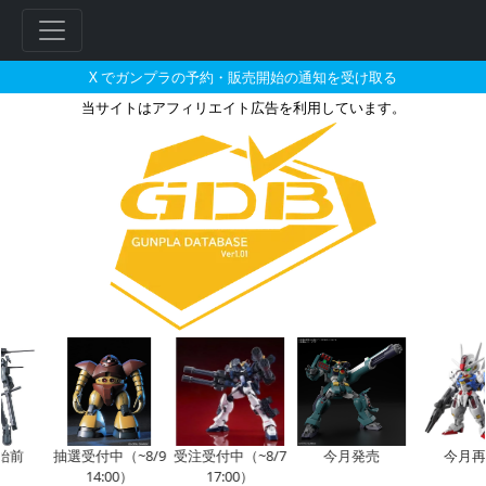
X でガンプラの予約・販売開始の通知を受け取る
当サイトはアフィリエイト広告を利用しています。
HG 1/144 イオフレーム獅
前
抽選受付中（~8/9
受注受付中（~8/7
今月発売
今月再販
14:00）
17:00）