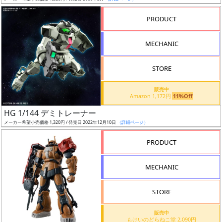
売
切
PRODUCT
含
む
MECHANIC
開
STORE
始
前
販売中
Amazon 1,172円
11%Off
抽
HG 1/144 デミトレーナー
選
メーカー希望小売価格 1,320円 / 発売日 2022年12月10日
（詳細ページ）
中
PRODUCT
在
MECHANIC
庫
復
STORE
活
販売中
近
もけいのどらねこ堂 2,090円