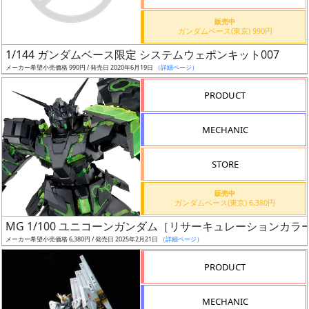
価
格
販売中
ガンダムベース(東京) 990円
改
定
1/144 ガンダムベース限定 システムウェポンキット007
メーカー希望小売価格 990円 / 発売日 2020年6月19日
（詳細ページ）
予
定
PRODUCT
発
MECHANIC
売
時
STORE
期
販売中
ガンダムベース(東京) 6,380円
MG 1/100 ユニコーンガンダム［リサーキュレーションカ
メーカー希望小売価格 6,380円 / 発売日 2025年2月21日
（詳細ページ）
再
PRODUCT
販
月
MECHANIC