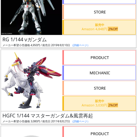
STORE
販売中
Amazon 4,848円
2%Off
割
RG 1/144 νガンダム
引
メーカー希望小売価格 4,950円 / 発売日 2019年8月10日
（詳細ページ）
PRODUCT
販
MECHANIC
路
STORE
店
販売中
Amazon 3,030円
2%Off
舗
HGFC 1/144 マスターガンダム&風雲再起
メーカー希望小売価格 3,080円 / 発売日 2011年8月27日
（詳細ページ）
PRODUCT