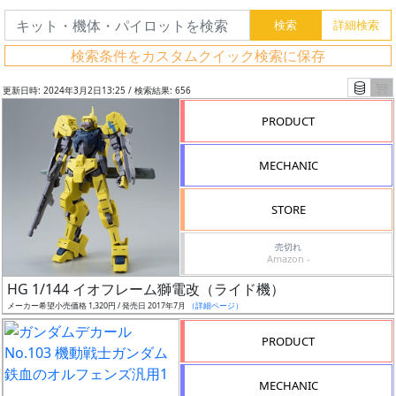
検索条件をカスタムクイック検索に保存
更新日時: 2024年3月2日13:25 / 検索結果: 656
PRODUCT
MECHANIC
STORE
売切れ
Amazon -
フ
HG 1/144 イオフレーム獅電改（ライド機）
リ
メーカー希望小売価格 1,320円 / 発売日 2017年7月
（詳細ページ）
ー
PRODUCT
ワ
ー
MECHANIC
ド