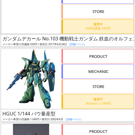
検
STORE
索
販売中
DMM通販 550円
ガンダムデカール No.103 機動戦士ガンダム 鉄血のオルフェ
グ
メーカー希望小売価格 550円 / 発売日 2017年6月24日
（詳細ページ）
レ
ー
PRODUCT
ド
MECHANIC
ス
STORE
ケ
販売中
ー
Amazon 1,540円
ル
HGUC 1/144 バウ量産型
メーカー希望小売価格 1,540円 / 発売日 2002年6月
（詳細ページ）
PRODUCT
成