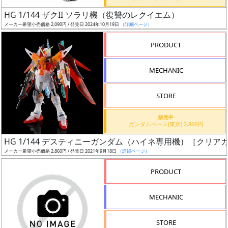
日
HG 1/144 ザクII ソラリ機（復讐のレクイエム）
発
メーカー希望小売価格 2,090円 / 発売日 2024年10月19日
（詳細ページ）
売
PRODUCT
Web
MECHANIC
プッ
シュ
通知
STORE
対象
販売中
ガンダムベース(東京) 2,860円
ギ
HG 1/144 デスティニーガンダム（ハイネ専用機）［クリア
ャ
メーカー希望小売価格 2,860円 / 発売日 2021年9月18日
（詳細ページ）
ラ
リ
PRODUCT
ー
あ
MECHANIC
り
STORE