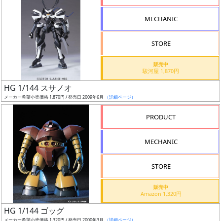
形
MECHANIC
色
STORE
シ
販売中
駿河屋 1,870円
リ
HG 1/144 スサノオ
ー
メーカー希望小売価格 1,870円 / 発売日 2009年6月
（詳細ページ）
ズ・
タ
PRODUCT
イ
ト
MECHANIC
ル
STORE
販売中
状
Amazon 1,320円
況
HG 1/144 ゴッグ
メーカー希望小売価格 1,320円 / 発売日 2000年3月
（詳細ページ）