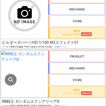
指
定
MECHANIC
し
た
STORE
店
舗
販売中
あみあみ 490円
36%Off
が
最
ビルダーズパーツHD 1/100 MSエフェクト01
安
メーカー希望小売価格 770円 / 発売日 2012年7月28日
（詳細ページ）
値
PRODUCT
の
み
MECHANIC
表
示
STORE
ボ
販売中
ッ
ムラウチ 616円
30%Off
ク
BB戦士 ガンダムエクシアリペアII
ス
メーカー希望小売価格 880円 / 発売日 2009年8月8日
（詳細ページ）