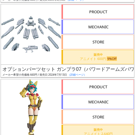
ア
PRODUCT
ー
ト
MECHANIC
イ
ラ
ス
STORE
ト
販売中
レ
アニメイト 600円
9%Off
ー
オプションパーツセット ガンプラ07（パワードアームズパ
タ
メーカー希望小売価格 660円 / 発売日 2024年7月13日
（詳細ページ）
ー
PRODUCT
MECHANIC
付
属
STORE
品
（β）
販売中
アニメイト 2,640円