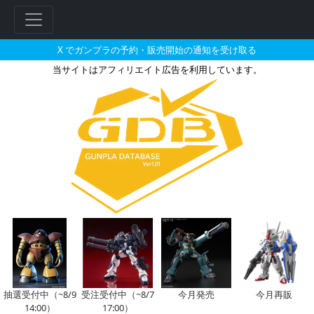
X でガンプラの予約・販売開始の通知を受け取る
当サイトはアフィリエイト広告を利用しています。
HG 1/144 イフリート（ダ
抽選受付中（~8/9
受注受付中（~8/7
今月発売
今月再販
14:00）
17:00）