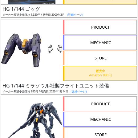
日
HG 1/144 ゴッグ
発
メーカー希望小売価格 1,320円 / 発売日 2000年3月
（詳細ページ）
売
PRODUCT
Web
MECHANIC
プッ
シュ
通知
STORE
対象
販売中
Amazon 880円
ギ
HG 1/144 ミラソウル社製フライトユニット装備
ャ
メーカー希望小売価格 880円 / 発売日 2023年1月14日
（詳細ページ）
ラ
リ
PRODUCT
ー
あ
MECHANIC
り
STORE