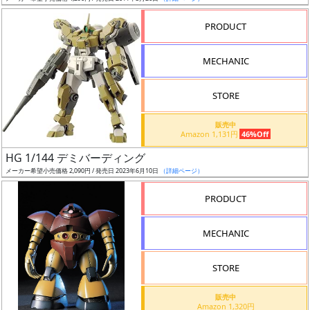
売
切
PRODUCT
含
む
MECHANIC
開
STORE
始
前
販売中
Amazon 1,131円
46%Off
抽
HG 1/144 デミバーディング
選
メーカー希望小売価格 2,090円 / 発売日 2023年6月10日
（詳細ページ）
中
PRODUCT
在
MECHANIC
庫
復
STORE
活
販売中
近
Amazon 1,320円