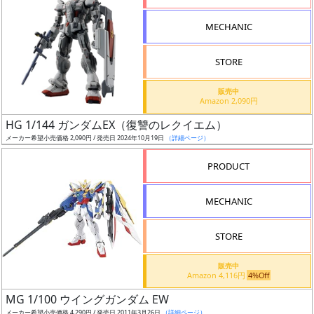
形
MECHANIC
色
STORE
シ
販売中
Amazon 2,090円
リ
HG 1/144 ガンダムEX（復讐のレクイエム）
ー
メーカー希望小売価格 2,090円 / 発売日 2024年10月19日
（詳細ページ）
ズ・
タ
PRODUCT
イ
ト
MECHANIC
ル
STORE
販売中
状
Amazon 4,116円
4%Off
況
MG 1/100 ウイングガンダム EW
メーカー希望小売価格 4,290円 / 発売日 2011年3月26日
（詳細ページ）