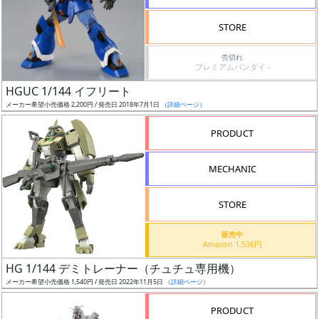
検
STORE
索
売切れ
プレミアムバンダイ -
HGUC 1/144 イフリート
グ
メーカー希望小売価格 2,200円 / 発売日 2018年7月1日
（詳細ページ）
レ
ー
PRODUCT
ド
MECHANIC
ス
STORE
ケ
販売中
ー
Amazon 1,536円
ル
HG 1/144 デミトレーナー（チュチュ専用機）
メーカー希望小売価格 1,540円 / 発売日 2022年11月5日
（詳細ページ）
PRODUCT
成