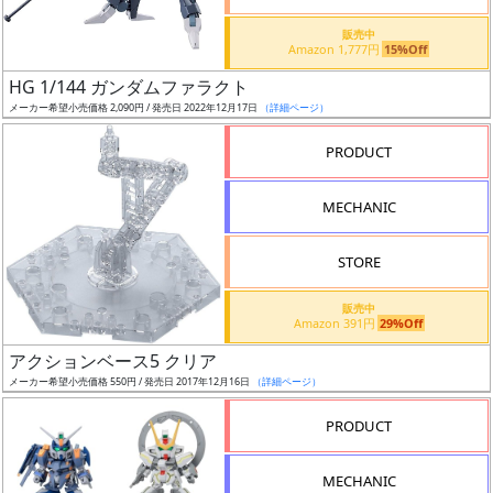
価
格
販売中
Amazon 1,777円
15%Off
改
定
HG 1/144 ガンダムファラクト
メーカー希望小売価格 2,090円 / 発売日 2022年12月17日
（詳細ページ）
予
定
PRODUCT
発
MECHANIC
売
時
STORE
期
販売中
Amazon 391円
29%Off
アクションベース5 クリア
メーカー希望小売価格 550円 / 発売日 2017年12月16日
（詳細ページ）
再
PRODUCT
販
月
MECHANIC