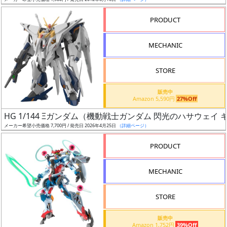
ア
PRODUCT
ー
ト
MECHANIC
イ
ラ
ス
STORE
ト
販売中
レ
Amazon 5,590円
27%Off
ー
HG 1/144 Ξガンダム（機動戦士ガンダム 閃光のハサウェイ
タ
メーカー希望小売価格 7,700円 / 発売日 2026年4月25日
（詳細ページ）
ー
PRODUCT
MECHANIC
付
属
STORE
品
（β）
販売中
Amazon 1,752円
39%Off