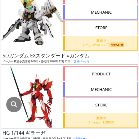
指
定
MECHANIC
し
た
STORE
店
舗
販売中
ヨドバシ.com 533円
19%Off
が
最
SDガンダム EXスタンダード νガンダム
安
メーカー希望小売価格 660円 / 発売日 2020年12月12日
（詳細ページ）
値
PRODUCT
の
み
MECHANIC
表
示
STORE
ボ
販売中
ッ
Amazon 1,980円
ク
HG 1/144 ギラーガ
ス
メーカー希望小売価格 1,980円 / 発売日 2012年6月16日
（詳細ページ）