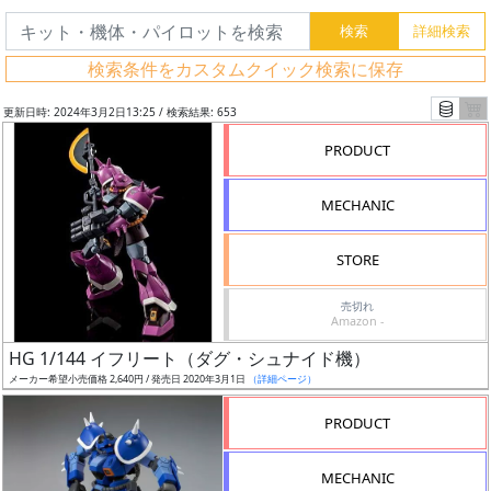
検索条件をカスタムクイック検索に保存
更新日時: 2024年3月2日13:25 / 検索結果: 653
PRODUCT
MECHANIC
STORE
売切れ
Amazon -
フ
HG 1/144 イフリート（ダグ・シュナイド機）
リ
メーカー希望小売価格 2,640円 / 発売日 2020年3月1日
（詳細ページ）
ー
PRODUCT
ワ
ー
MECHANIC
ド