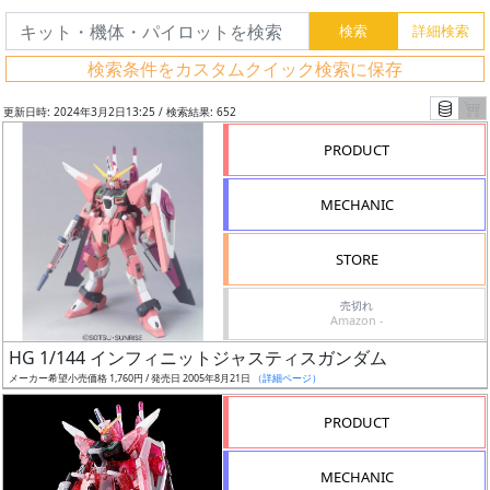
検索条件をカスタムクイック検索に保存
更新日時: 2024年3月2日13:25 / 検索結果: 652
PRODUCT
MECHANIC
STORE
売切れ
Amazon -
フ
HG 1/144 インフィニットジャスティスガンダム
リ
メーカー希望小売価格 1,760円 / 発売日 2005年8月21日
（詳細ページ）
ー
PRODUCT
ワ
ー
MECHANIC
ド