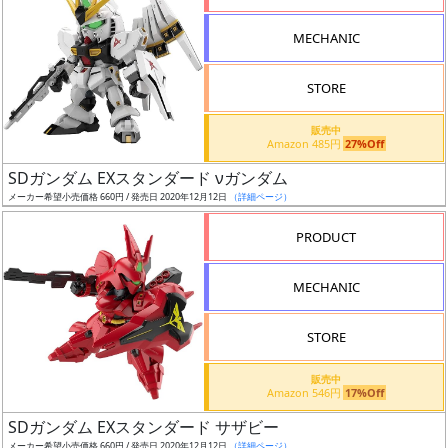
形
MECHANIC
色
STORE
シ
販売中
Amazon 485円
27%Off
リ
SDガンダム EXスタンダード νガンダム
ー
メーカー希望小売価格 660円 / 発売日 2020年12月12日
（詳細ページ）
ズ・
タ
PRODUCT
イ
ト
MECHANIC
ル
STORE
販売中
状
Amazon 546円
17%Off
況
SDガンダム EXスタンダード サザビー
メーカー希望小売価格 660円 / 発売日 2020年12月12日
（詳細ページ）