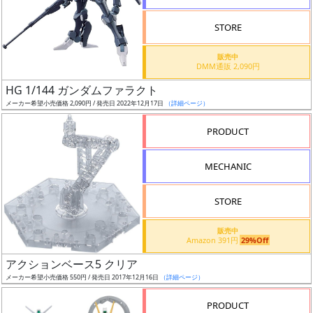
STORE
販売中
DMM通販 2,090円
割
HG 1/144 ガンダムファラクト
引
メーカー希望小売価格 2,090円 / 発売日 2022年12月17日
（詳細ページ）
PRODUCT
販
MECHANIC
路
STORE
店
販売中
Amazon 391円
29%Off
舗
アクションベース5 クリア
メーカー希望小売価格 550円 / 発売日 2017年12月16日
（詳細ページ）
PRODUCT