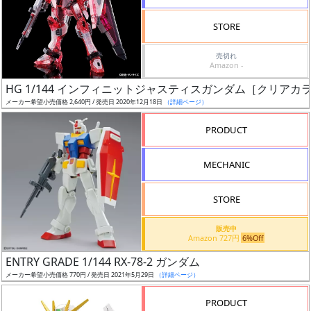
検
STORE
索
売切れ
Amazon -
HG 1/144 インフィニットジャスティスガンダム［クリアカ
グ
メーカー希望小売価格 2,640円 / 発売日 2020年12月18日
（詳細ページ）
レ
ー
PRODUCT
ド
MECHANIC
ス
STORE
ケ
販売中
ー
Amazon 727円
6%Off
ル
ENTRY GRADE 1/144 RX-78-2 ガンダム
メーカー希望小売価格 770円 / 発売日 2021年5月29日
（詳細ページ）
PRODUCT
成