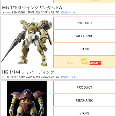
日
MG 1/100 ウイングガンダム EW
発
メーカー希望小売価格 4,290円 / 発売日 2011年3月26日
（詳細ページ）
売
PRODUCT
Web
MECHANIC
プッ
シュ
通知
STORE
対象
販売中
Amazon 1,131円
46%Off
ギ
HG 1/144 デミバーディング
ャ
メーカー希望小売価格 2,090円 / 発売日 2023年6月10日
（詳細ページ）
ラ
リ
PRODUCT
ー
あ
MECHANIC
り
STORE