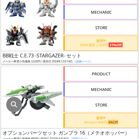
指
定
MECHANIC
し
た
STORE
店
舗
販売中
DMM通販 2,420円
31%Off
が
最
BB戦士 C.E.73 -STARGAZER- セット
安
メーカー希望小売価格 3,520円 / 発売日 2024年12月14日
（詳細ページ）
値
PRODUCT
の
み
MECHANIC
表
示
STORE
ボ
販売中
ッ
Amazon 846円
4%Off
ク
オプションパーツセット ガンプラ 16（メテオホッパー）
ス
メーカー希望小売価格 880円 / 発売日 2025年4月26日
（詳細ページ）