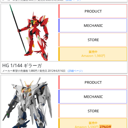
ア
PRODUCT
ー
ト
MECHANIC
イ
ラ
ス
STORE
ト
販売中
レ
Amazon 1,980円
ー
HG 1/144 ギラーガ
タ
メーカー希望小売価格 1,980円 / 発売日 2012年6月16日
（詳細ページ）
ー
PRODUCT
MECHANIC
付
属
STORE
品
（β）
販売中
Amazon 5,590円
27%Off