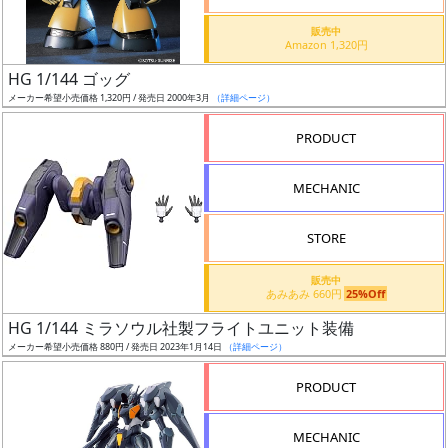
価
格
販売中
Amazon 1,320円
改
定
HG 1/144 ゴッグ
メーカー希望小売価格 1,320円 / 発売日 2000年3月
（詳細ページ）
予
定
PRODUCT
発
MECHANIC
売
時
STORE
期
販売中
あみあみ 660円
25%Off
HG 1/144 ミラソウル社製フライトユニット装備
メーカー希望小売価格 880円 / 発売日 2023年1月14日
（詳細ページ）
再
PRODUCT
販
月
MECHANIC