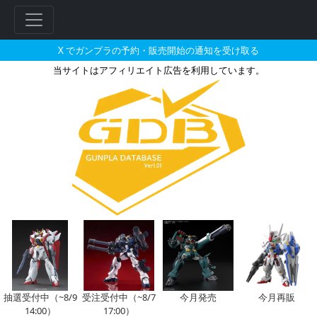
X でガンプラの予約・販売開始の通知を受け取る
当サイトはアフィリエイト広告を利用しています。
HG 1/144 インフィニット
抽選受付中（~8/9
受注受付中（~8/7
今月発売
今月再販
14:00）
17:00）