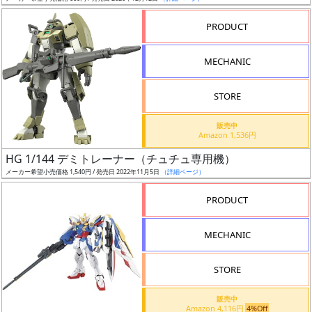
売
切
PRODUCT
含
む
MECHANIC
開
STORE
始
前
販売中
Amazon 1,536円
抽
HG 1/144 デミトレーナー（チュチュ専用機）
選
メーカー希望小売価格 1,540円 / 発売日 2022年11月5日
（詳細ページ）
中
PRODUCT
在
MECHANIC
庫
復
STORE
活
販売中
近
Amazon 4,116円
4%Off