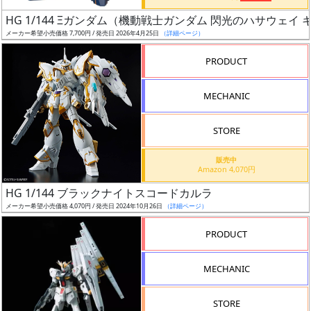
日
HG 1/144 Ξガンダム（機動戦士ガンダム 閃光のハサウェイ
発
メーカー希望小売価格 7,700円 / 発売日 2026年4月25日
（詳細ページ）
売
PRODUCT
Web
MECHANIC
プッ
シュ
通知
STORE
対象
販売中
Amazon 4,070円
ギ
HG 1/144 ブラックナイトスコードカルラ
ャ
メーカー希望小売価格 4,070円 / 発売日 2024年10月26日
（詳細ページ）
ラ
リ
PRODUCT
ー
あ
MECHANIC
り
STORE