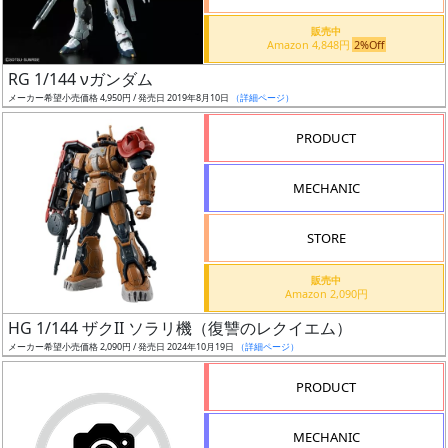
価
格
販売中
Amazon 4,848円
2%Off
改
定
RG 1/144 νガンダム
メーカー希望小売価格 4,950円 / 発売日 2019年8月10日
（詳細ページ）
予
定
PRODUCT
発
MECHANIC
売
時
STORE
期
販売中
Amazon 2,090円
HG 1/144 ザクII ソラリ機（復讐のレクイエム）
メーカー希望小売価格 2,090円 / 発売日 2024年10月19日
（詳細ページ）
再
PRODUCT
販
月
MECHANIC