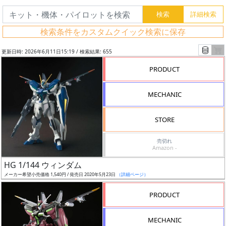
検索条件をカスタムクイック検索に保存
更新日時: 2026年6月11日15:19 / 検索結果: 655
PRODUCT
MECHANIC
STORE
売切れ
Amazon -
フ
HG 1/144 ウィンダム
リ
メーカー希望小売価格 1,540円 / 発売日 2020年5月23日
（詳細ページ）
ー
PRODUCT
ワ
ー
MECHANIC
ド