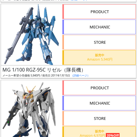
売
切
PRODUCT
含
む
MECHANIC
開
STORE
始
前
販売中
Amazon 5,940円
抽
MG 1/100 RGZ-95C リゼル（隊長機）
選
メーカー希望小売価格 5,940円 / 発売日 2011年1月15日
（詳細ページ）
中
PRODUCT
在
MECHANIC
庫
復
STORE
活
販売中
近
Amazon 4,970円
35%Off