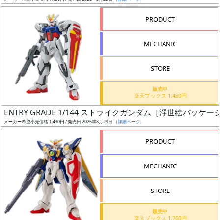
ア
PRODUCT
ー
ト
MECHANIC
イ
ラ
ス
STORE
ト
販売中
レ
楽天ブックス 1,430円
ー
ENTRY GRADE 1/144 ストライクガンダム［浮世絵パッケージV
タ
メーカー希望小売価格 1,430円 / 発売日 2026年8月29日
（詳細ページ）
ー
PRODUCT
MECHANIC
付
属
STORE
品
（β）
販売中
楽天ブックス 1,760円