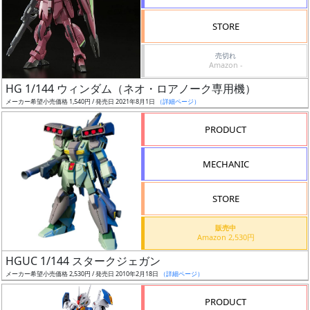
検
STORE
索
売切れ
Amazon -
HG 1/144 ウィンダム（ネオ・ロアノーク専用機）
グ
メーカー希望小売価格 1,540円 / 発売日 2021年8月1日
（詳細ページ）
レ
ー
PRODUCT
ド
MECHANIC
ス
STORE
ケ
販売中
ー
Amazon 2,530円
ル
HGUC 1/144 スタークジェガン
メーカー希望小売価格 2,530円 / 発売日 2010年2月18日
（詳細ページ）
PRODUCT
成