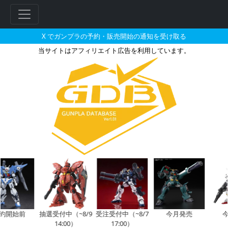
X でガンプラの予約・販売開始の通知を受け取る
当サイトはアフィリエイト広告を利用しています。
HG 1/144 ウィンダムとそれ
始前
抽選受付中（~8/9
受注受付中（~8/7
今月発売
今月
14:00）
17:00）