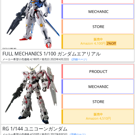
形
MECHANIC
色
STORE
シ
販売中
Amazon 4,100円
2%Off
リ
FULL MECHANICS 1/100 ガンダムエアリアル
ー
メーカー希望小売価格 4,180円 / 発売日 2023年4月22日
（詳細ページ）
ズ・
タ
PRODUCT
イ
ト
MECHANIC
ル
STORE
販売中
状
Amazon 4,510円
況
RG 1/144 ユニコーンガンダム
メーカー希望小売価格 4,510円 / 発売日 2017年8月5日
（詳細ページ）