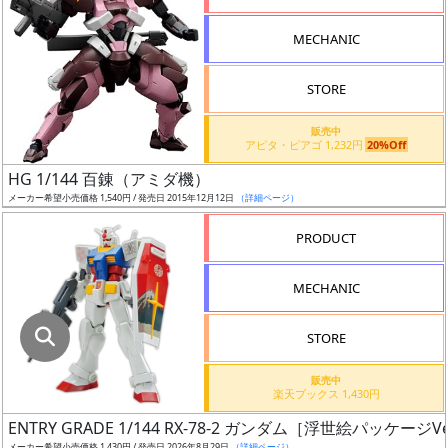
指
定
MECHANIC
し
た
STORE
店
舗
販売中
アピタ・ピアゴ 1,232円
20%Off
が
最
HG 1/144 百錬（アミダ機）
安
メーカー希望小売価格 1,540円 / 発売日 2015年12月12日
（詳細ページ）
値
PRODUCT
の
み
MECHANIC
表
示
STORE
ボ
販売中
ッ
楽天ブックス 1,430円
ク
ENTRY GRADE 1/144 RX-78-2 ガンダム［浮世絵パッケージVe
ス
メーカー希望小売価格 1,430円 / 発売日 2026年8月29日
（詳細ページ）