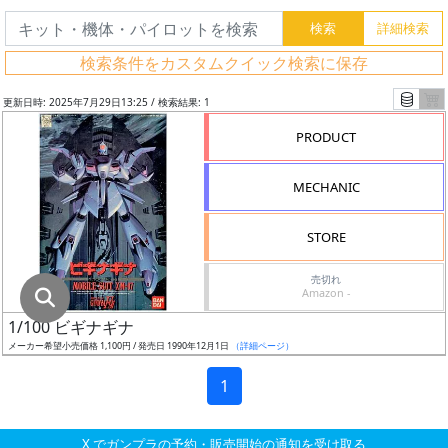
グ
レ
検索条件をカスタムクイック検索に保存
ー
ド
更新日時: 2025年7月29日13:25 / 検索結果: 1
PRODUCT
ス
MECHANIC
ケ
ー
STORE
ル
売切れ
Amazon -
1/100 ビギナギナ
成
メーカー希望小売価格 1,100円 / 発売日 1990年12月1日
（詳細ページ）
形
色
1
X でガンプラの予約・販売開始の通知を受け取る