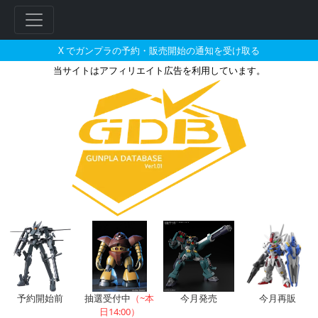
X でガンプラの予約・販売開始の通知を受け取る
当サイトはアフィリエイト広告を利用しています。
1/100 ビギナギナの販売・再販
フ
リ
ー
ワ
ー
ド
検
索
予約開始前
抽選受付中
（~本
今月発売
今月再販
日14:00）