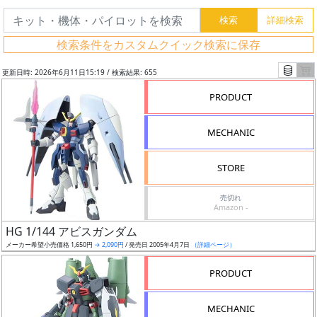
検索条件をカスタムクイック検索に保存
更新日時: 2026年6月11日15:19 / 検索結果: 655
PRODUCT
MECHANIC
STORE
売切れ
Amazon -
フ
HG 1/144 アビスガンダム
リ
メーカー希望小売価格 1,650円
→ 2,090円
/ 発売日 2005年4月7日
（詳細ページ）
ー
PRODUCT
ワ
ー
MECHANIC
ド