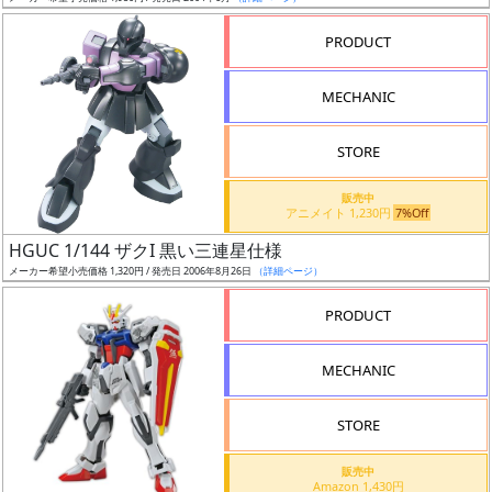
売
切
PRODUCT
含
む
MECHANIC
開
STORE
始
前
販売中
アニメイト 1,230円
7%Off
抽
HGUC 1/144 ザクI 黒い三連星仕様
選
メーカー希望小売価格 1,320円 / 発売日 2006年8月26日
（詳細ページ）
中
PRODUCT
在
MECHANIC
庫
復
STORE
活
販売中
近
Amazon 1,430円