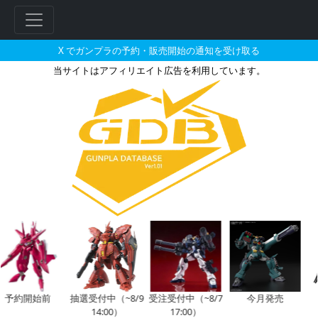
X でガンプラの予約・販売開始の通知を受け取る
当サイトはアフィリエイト広告を利用しています。
HG 1/144 アビスガンダムと
約開始前
抽選受付中（~8/9
受注受付中（~8/7
今月発売
今
14:00）
17:00）