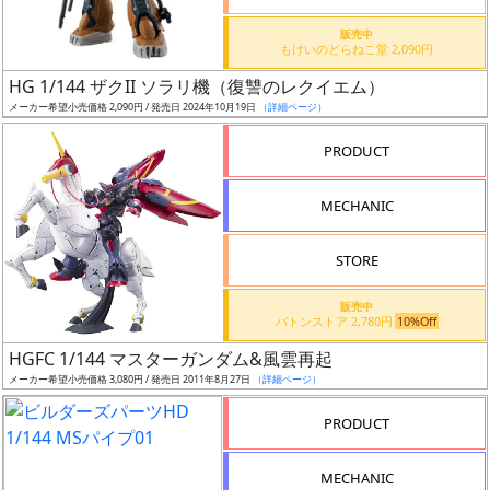
価
格
販売中
もけいのどらねこ堂 2,090円
改
定
HG 1/144 ザクII ソラリ機（復讐のレクイエム）
メーカー希望小売価格 2,090円 / 発売日 2024年10月19日
（詳細ページ）
予
定
PRODUCT
発
MECHANIC
売
時
STORE
期
販売中
バトンストア 2,780円
10%Off
HGFC 1/144 マスターガンダム&風雲再起
メーカー希望小売価格 3,080円 / 発売日 2011年8月27日
（詳細ページ）
再
PRODUCT
販
月
MECHANIC