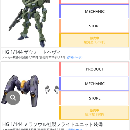
指
定
MECHANIC
し
た
STORE
店
舗
販売中
駿河屋 1,760円
が
最
HG 1/144 ザウォートヘヴィ
安
メーカー希望小売価格 1,760円 / 発売日 2023年4月8日
（詳細ページ）
値
PRODUCT
の
み
MECHANIC
表
示
STORE
ボ
販売中
ッ
駿河屋 880円
ク
HG 1/144 ミラソウル社製フライトユニット装備
ス
メーカー希望小売価格 880円 / 発売日 2023年1月14日
（詳細ページ）