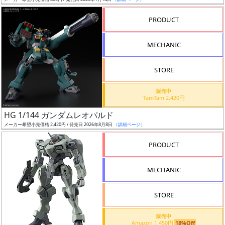
ア
PRODUCT
ー
ト
MECHANIC
イ
ラ
ス
STORE
ト
販売中
レ
TamTam 2,420円
ー
HG 1/144 ガンダムレオパルド
タ
メーカー希望小売価格 2,420円 / 発売日 2026年8月8日
（詳細ページ）
ー
PRODUCT
MECHANIC
付
属
STORE
品
（β）
販売中
Amazon 1,450円
18%Off