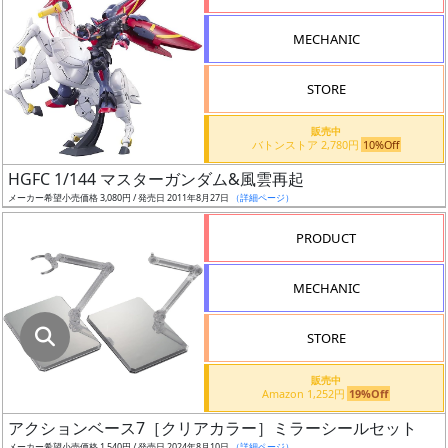
指
定
MECHANIC
し
た
STORE
店
舗
販売中
バトンストア 2,780円
10%Off
が
最
HGFC 1/144 マスターガンダム&風雲再起
安
メーカー希望小売価格 3,080円 / 発売日 2011年8月27日
（詳細ページ）
値
PRODUCT
の
み
MECHANIC
表
示
STORE
ボ
販売中
ッ
Amazon 1,252円
19%Off
ク
アクションベース7［クリアカラー］ミラーシールセット
ス
メーカー希望小売価格 1,540円 / 発売日 2024年8月10日
（詳細ページ）