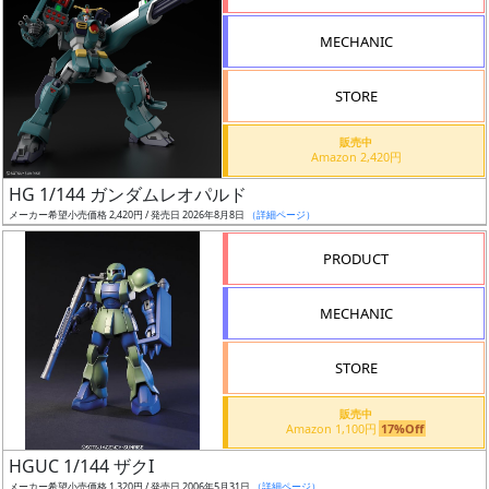
形
MECHANIC
色
STORE
シ
販売中
Amazon 2,420円
リ
HG 1/144 ガンダムレオパルド
ー
メーカー希望小売価格 2,420円 / 発売日 2026年8月8日
（詳細ページ）
ズ・
タ
PRODUCT
イ
ト
MECHANIC
ル
STORE
販売中
状
Amazon 1,100円
17%Off
況
HGUC 1/144 ザクI
メーカー希望小売価格 1,320円 / 発売日 2006年5月31日
（詳細ページ）