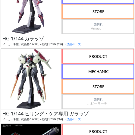
検
STORE
索
売切れ
Amazon -
HG 1/144 ガラッゾ
グ
メーカー希望小売価格 1,650円 / 発売日 2009年3月
（詳細ページ）
レ
ー
PRODUCT
ド
MECHANIC
ス
STORE
ケ
売切れ
ー
ホビーサーチ -
ル
HG 1/144 ヒリング・ケア専用 ガラッゾ
メーカー希望小売価格 1,650円 / 発売日 2009年6月
（詳細ページ）
PRODUCT
成