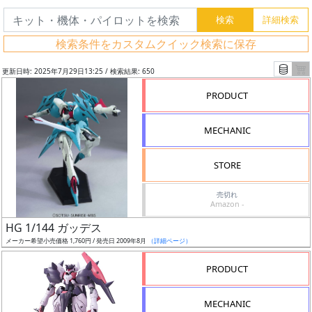
検索条件をカスタムクイック検索に保存
更新日時: 2025年7月29日13:25 / 検索結果: 650
PRODUCT
MECHANIC
STORE
売切れ
Amazon -
フ
HG 1/144 ガッデス
リ
メーカー希望小売価格 1,760円 / 発売日 2009年8月
（詳細ページ）
ー
PRODUCT
ワ
ー
MECHANIC
ド