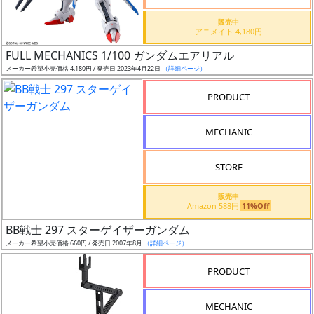
価
格
販売中
アニメイト 4,180円
改
定
FULL MECHANICS 1/100 ガンダムエアリアル
メーカー希望小売価格 4,180円 / 発売日 2023年4月22日
（詳細ページ）
予
定
PRODUCT
発
MECHANIC
売
時
STORE
期
販売中
Amazon 588円
11%Off
BB戦士 297 スターゲイザーガンダム
メーカー希望小売価格 660円 / 発売日 2007年8月
（詳細ページ）
再
PRODUCT
販
月
MECHANIC