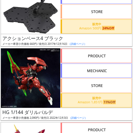
STORE
販売中
Amazon 500円
24%Off
割
アクションベース4 ブラック
引
メーカー希望小売価格 660円 / 発売日 2017年12月16日
（詳細ページ）
PRODUCT
販
MECHANIC
路
STORE
店
販売中
Amazon 1,851円
11%Off
舗
HG 1/144 ダリルバルデ
メーカー希望小売価格 2,090円 / 発売日 2022年12月3日
（詳細ページ）
PRODUCT