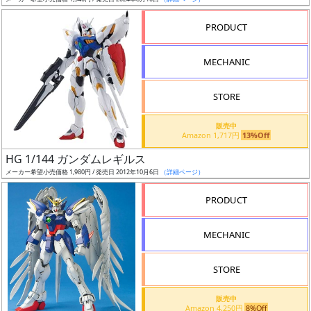
ア
PRODUCT
ー
ト
MECHANIC
イ
ラ
ス
STORE
ト
販売中
レ
Amazon 1,717円
13%Off
ー
HG 1/144 ガンダムレギルス
タ
メーカー希望小売価格 1,980円 / 発売日 2012年10月6日
（詳細ページ）
ー
PRODUCT
MECHANIC
付
属
STORE
品
（β）
販売中
Amazon 4,250円
8%Off