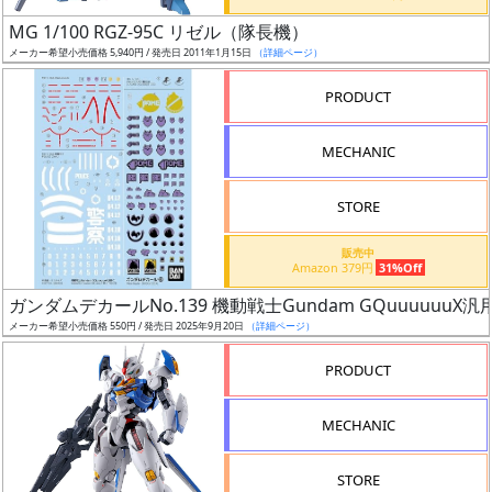
日
MG 1/100 RGZ-95C リゼル（隊長機）
発
メーカー希望小売価格 5,940円 / 発売日 2011年1月15日
（詳細ページ）
売
PRODUCT
Web
MECHANIC
プッ
シュ
通知
STORE
対象
販売中
Amazon 379円
31%Off
ギ
ガンダムデカールNo.139 機動戦士Gundam GQuuuuuuX汎
ャ
メーカー希望小売価格 550円 / 発売日 2025年9月20日
（詳細ページ）
ラ
リ
PRODUCT
ー
あ
MECHANIC
り
STORE