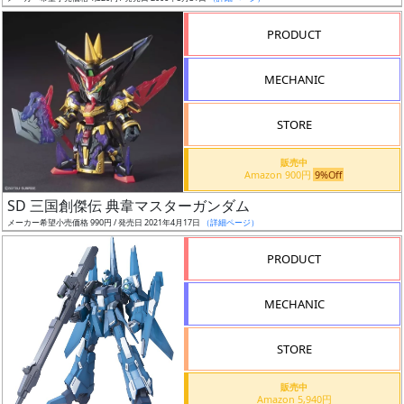
売
切
PRODUCT
含
む
MECHANIC
開
STORE
始
前
販売中
Amazon 900円
9%Off
抽
SD 三国創傑伝 典韋マスターガンダム
選
メーカー希望小売価格 990円 / 発売日 2021年4月17日
（詳細ページ）
中
PRODUCT
在
MECHANIC
庫
復
STORE
活
販売中
近
Amazon 5,940円