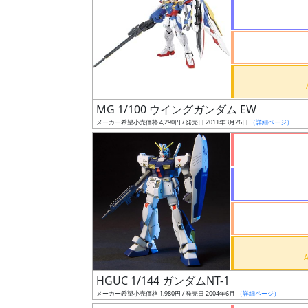
状
況
売
MG 1/100 ウイングガンダム EW
切
メーカー希望小売価格 4,290円 / 発売日 2011年3月26日
（詳細ページ）
含
む
開
始
前
抽
選
HGUC 1/144 ガンダムNT-1
中
メーカー希望小売価格 1,980円 / 発売日 2004年6月
（詳細ページ）