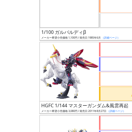
ケ
ー
ル
1/100 ガルバルディβ
メーカー希望小売価格 1,100円 / 発売日 1985年6月
（詳細ページ）
成
形
色
シ
リ
ー
ズ・
HGFC 1/144 マスターガンダム&風雲再起
タ
メーカー希望小売価格 3,080円 / 発売日 2011年8月27日
（詳細ページ）
イ
ト
ル