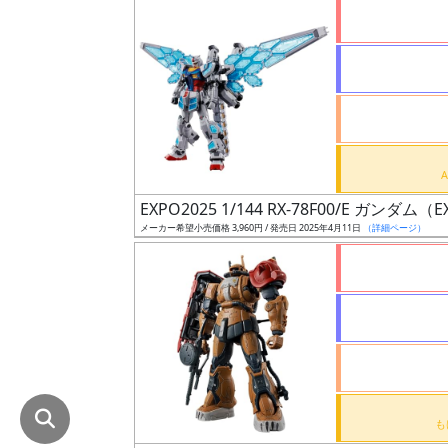
在
庫
復
活
近
日
発
EXPO2025 1/144 RX-78F00/E ガンダ
売
メーカー希望小売価格 3,960円 / 発売日 2025年4月11日
（詳細ページ）
Web
プッ
シュ
通知
対象
ギ
ャ