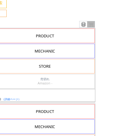
PRODUCT
MECHANIC
STORE
売切れ
Amazon -
日
（詳細ページ）
PRODUCT
MECHANIC