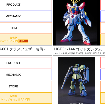
PRODUCT
MECHANIC
STORE
販売中
Amazon 3,158円
20%Off
ム（EX-001 グラスフェザー装備）
HGFC 1/144 ゴッドガンダム
メーカー希望小売価格 2,200円 / 発売日 2010年5月19
PRODUCT
MECHANIC
STORE
販売中
もけいのどらねこ堂 2,090円