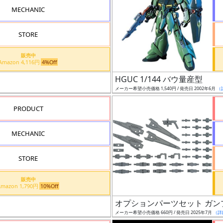
MECHANIC
STORE
販売中
Amazon 4,116円
4%Off
HGUC 1/144 バウ量産型
メーカー希望小売価格 1,540円 / 発売日 2002年6月
（
PRODUCT
MECHANIC
STORE
販売中
Amazon 1,790円
10%Off
オプションパーツセット ガン
メーカー希望小売価格 660円 / 発売日 2025年7月
（詳