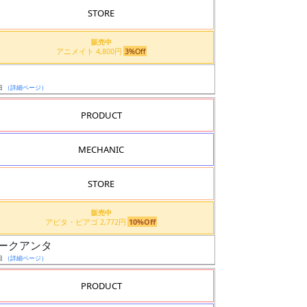
STORE
販売中
アニメイト 4,800円
3%Off
日
（詳細ページ）
PRODUCT
MECHANIC
STORE
販売中
アピタ・ピアゴ 2,772円
10%Off
ブルオークアンタ
日
（詳細ページ）
PRODUCT