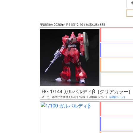
フ
リ
ー
更新日時: 2026年4月11日12:40 / 検索結果: 655
ワ
ー
ド
検
索
グ
レ
HG 1/144 ガルバルディβ［クリアカラー］
ー
メーカー希望小売価格 1,650円 / 発売日 2018年12月7日
（詳細ページ）
ド
ス